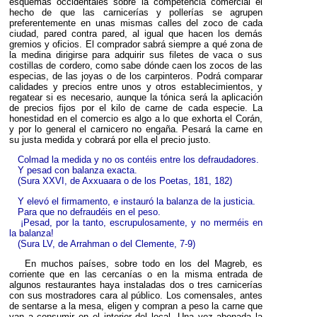
esquemas occidentales sobre la competencia comercial el
hecho de que las carnicerías y pollerías se agrupen
preferentemente en unas mismas calles del zoco de cada
ciudad, pared contra pared, al igual que hacen los demás
gremios y oficios. El comprador sabrá siempre a qué zona de
la medina dirigirse para adquirir sus filetes de vaca o sus
costillas de cordero, como sabe dónde caen los zocos de las
especias, de las joyas o de los carpinteros. Podrá comparar
calidades y precios entre unos y otros establecimientos, y
regatear si es necesario, aunque la tónica será la aplicación
de precios fijos por el kilo de carne de cada especie. La
honestidad en el comercio es algo a lo que exhorta el Corán,
y por lo general el carnicero no engaña. Pesará la carne en
su justa medida y cobrará por ella el precio justo.
Colmad la medida y no os contéis entre los defraudadores.
Y pesad con balanza exacta.
(Sura XXVI, de Axxuaara o de los Poetas, 181, 182)
Y elevó el firmamento, e instauró la balanza de la justicia.
Para que no defraudéis en el peso.
¡Pesad, por la tanto, escrupulosamente, y no merméis en
la balanza!
(Sura LV, de Arrahman o del Clemente, 7-9)
En muchos países, sobre todo en los del Magreb, es
corriente que en las cercanías o en la misma entrada de
algunos restaurantes haya instaladas dos o tres carnicerías
con sus mostradores cara al público. Los comensales, antes
de sentarse a la mesa, eligen y compran a peso la carne que
van a consumir en el interior del local. Una vez abonada la