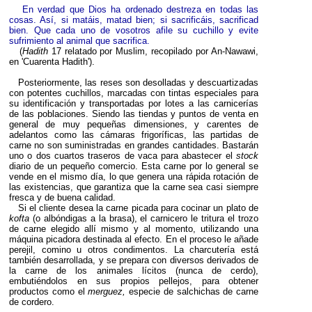
En verdad que Dios ha ordenado destreza en todas las
cosas. Así, si matáis, matad bien; si sacrificáis, sacrificad
bien. Que cada uno de vosotros afile su cuchillo y evite
sufrimiento al animal que sacrifica.
(
Hadith
17 relatado por Muslim, recopilado por An-Nawawi,
en 'Cuarenta Hadith').
Posteriormente, las reses son desolladas y descuartizadas
con potentes cuchillos, marcadas con tintas especiales para
su identificación y transportadas por lotes a las carnicerías
de las poblaciones. Siendo las tiendas y puntos de venta en
general de muy pequeñas dimensiones, y carentes de
adelantos como las cámaras frigoríficas, las partidas de
carne no son suministradas en grandes cantidades. Bastarán
uno o dos cuartos traseros de vaca para abastecer el
stock
diario de un pequeño comercio. Esta carne por lo general se
vende en el mismo día, lo que genera una rápida rotación de
las existencias, que garantiza que la carne sea casi siempre
fresca y de buena calidad.
Si el cliente desea la carne picada para cocinar un plato de
kofta
(o albóndigas a la brasa), el carnicero le tritura el trozo
de carne elegido allí mismo y al momento, utilizando una
máquina picadora destinada al efecto. En el proceso le añade
perejil, comino u otros condimentos. La charcutería está
también desarrollada, y se prepara con diversos derivados de
la carne de los animales lícitos (nunca de cerdo),
embutiéndolos en sus propios pellejos, para obtener
productos como el
merguez,
especie de salchichas de carne
de cordero.