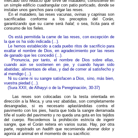
mercado otro reducto que sirve de matadero, consistente en
un simple edificio cuadrangular con patio porticado, donde se
instalan unos ganchos para colgar las reses.
En el matadero, las reses vacunas, ovinas y caprinas son
sacrificadas conforme a los preceptos del Corán,
garantizando que su carne será
halal;
o sea, lícita para el
consumo de los fieles.
Os está permitida la carne de las reses, con excepción de
la que os ha sido indicada (...).
Le hemos establecido a cada puebo ritos de sacrificio para
exaltar el nombre de Dios, en agradecimiento por las reses
de ganado que les concedió (...).
Pronuncia, por tanto, el nombre de Dios sobre ellas,
cuando aún se sostienen en pie, y cuando hayan sido
abatidas; alimentaos de ellas, y dad de comer al satisfecho y
al mendigo (...).
Ni su carne ni su sangre satisfacen a Dios, sino, más bien,
vuestra piedad (...).
(Sura XXII, de Alhayyi o de la Peregrinación, 30-37)
Las reses son colocadas con la testa orientada en
dirección a la Meca, y una vez abatidas, son completamente
desangradas, si es necesario aplastándolas contra el
pavimento con los pies, hasta que toda la sangre derramada
tiñe el suelo del pavimento y no queda una gota en los tejidos
del cuerpo. Recordemos la prohibición estricta de ingerir
sangre, que el Corán reitera en varios suras. Hay, por otra
parte, registrado un
hadith
que recomienda ahorrar dolor y
agonía al animal en el momento de su sacrificio: