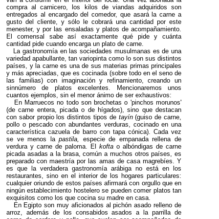
compra al carnicero, los kilos de viandas adquiridos son
entregados al encargado del comedor, que asará la carne a
gusto del cliente, y sólo le cobrará una cantidad por este
menester, y por las ensaladas y platos de acompañamiento.
El comensal sabe así exactamente qué pide y cuánta
cantidad pide cuando encarga un plato de carne.
La gastronomía en las sociedades musulmanas es de una
variedad apabullante, tan variopinta como lo son sus distintos
países, y la carne es una de sus materias primas principales
y más apreciadas, que es cocinada (sobre todo en el seno de
las familias) con imaginación y refinamiento, creando un
sinnúmero de platos excelentes. Mencionaremos unos
cuantos ejemplos, sin el menor ánimo de ser exhaustivos:
En Marruecos no todo son brochetas o 'pinchos morunos'
(de carne entera, picada o de hígados), sino que destacan
con sabor propio los distintos tipos de
tayín
(guiso de carne,
pollo o pescado con abundantes verduras, cocinado en una
característica cazuela de barro con tapa cónica). Cada vez
se ve menos la
pastila,
especie de empanada rellena de
verdura y carne de paloma. El
kofta
o albóndigas de carne
picada asadas a la brasa, común a muchos otros países, es
preparado con maestría por las amas de casa magrebíes. Y
es que la verdadera gastronomía arábiga no está en los
restaurantes, sino en el interior de los hogares particulares:
cualquier oriundo de estos países afirmará con orgullo que en
ningún establecimiento hostelero se pueden comer platos tan
exquisitos como los que cocina su madre en casa.
En Egipto son muy aficionados al pichón asado relleno de
arroz, además de los consabidos asados a la parrilla de