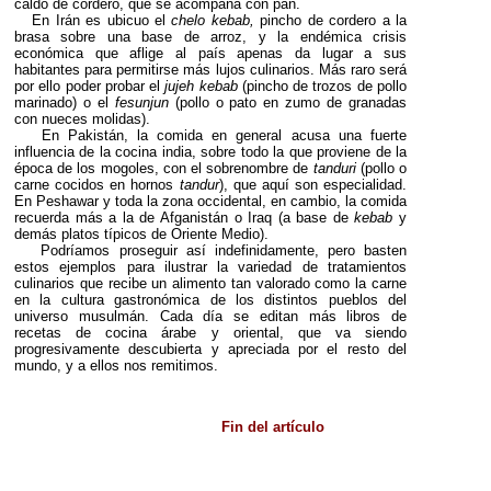
caldo de cordero, que se acompaña con pan.
En Irán es ubicuo el
chelo kebab,
pincho de cordero a la
brasa sobre una base de arroz, y la endémica crisis
económica que aflige al país apenas da lugar a sus
habitantes para permitirse más lujos culinarios. Más raro será
por ello poder probar el
jujeh kebab
(pincho de trozos de pollo
marinado) o el
fesunjun
(pollo o pato en zumo de granadas
con nueces molidas).
En Pakistán, la comida en general acusa una fuerte
influencia de la cocina india, sobre todo la que proviene de la
época de los mogoles, con el sobrenombre de
tanduri
(pollo o
carne cocidos en hornos
tandur
), que aquí son especialidad.
En Peshawar y toda la zona occidental, en cambio, la comida
recuerda más a la de Afganistán o Iraq (a base de
kebab
y
demás platos típicos de Oriente Medio).
Podríamos proseguir así indefinidamente, pero basten
estos ejemplos para ilustrar la variedad de tratamientos
culinarios que recibe un alimento tan valorado como la carne
en la cultura gastronómica de los distintos pueblos del
universo musulmán. Cada día se editan más libros de
recetas de cocina árabe y oriental, que va siendo
progresivamente descubierta y apreciada por el resto del
mundo, y a ellos nos remitimos.
Fin del artículo