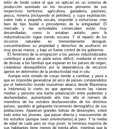
telón de fondo sobre el que se aplican es un sistema de
producción asentado en los recursos primarios de sus
respectivos territorios: agricultura, ganadería, pastoreo,
pesca, minería (incluyendo el petróleo), y cuya explotación,
sobre todo a pequeña escala, responde a estructuras más
bien de tipo feudal o procedentes de la antigüedad. El
mercado y las actividades comerciales están muy
desarrolladas, como lo estaban antaño, pero la
industrialización sigue siendo escasa. Y el reparto de los
recursos naturales es tremendamente desigual,
concentrándose su propiedad y derechos de usufructo en
muy pocas manos, y bajo un fuerte control de los gobiernos.
El fenómeno de la emigración a los países industrializados
contribuye a paliar en parte estos déficit, mediante el envío
de divisas a las familias que esperan en los países de origen,
creándose desequilibrios por la dependencia de recursos
ajenos en detrimento de la productividad real
in situ.
Aunque este estado de cosas tiende a cambiar, y pese a
que es imposible generalizar (el arco de países comprendidos
por el heteróclito mundo musulmán abarca desde Mauritania
a Indonesia) lo cierto es que apenas crecen las clases
medias y persiste una fuerte polarización entre pudientes y
desheredados, aumentando año tras año el número de
miembros de los estratos desfavorecidos de los distintos
países, paralelo al galopante incremento demográfico de sus
poblaciones. Aparecen grandes bolsas de desempleo, sobre
todo entre los jóvenes, que pasan directa y masivamente de
los estudios (aunque sean universitarios) al paro. Y la media
de edad de cada país es muy joven: la inmensa mayoría de
sus habitantes tiene menos de treinta años, mientras que la