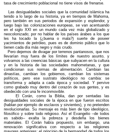
tasa de crecimiento poblacional no tiene visos de frenarse.
Las desigualdades sociales que la comunidad islámica ha
tenido a lo largo de su historia, ya en tiempos de Mahoma,
pero también en sus periodos de expansión y esplendor, y
luego bajo las colonizaciones europeas, se van acentuando
en el siglo XXI en un mundo cada vez más globalizado y
neocolonizado; por no hablar de los países árabes a los que
les ha tocado la (¿buena o mala?) suerte de poseer
yacimientos de petróleo, pues es de dominio público que lo
tienen cada día más negro y más crudo.
Pero dejemos de divagar por terrenos pantanosos, que nos
llevarían muy fuera de los límites de nuestro asunto, y
volvamos a las creencias básicas que subyacen en la cultura
y en la historia de las sociedades mahometanas, y que
condicionan sus normas de alimentación. Cambian las
dinastías, cambian los gobiernos, cambian los sistemas
políticos, pero ese sustrato ideológico no cambia: se
transforma y adapta a cada época y sociedad. Y pervive
como grabado muy dentro del corazón de sus gentes, y es
obedecido con una fe inconmovible.
El Corán, como la Biblia, dan por sentadas las
desigualdades sociales de la época en que fueron escritos
(hablan por ejemplo de esclavos y sirvientes), y no pretenden
revolucionarlas. Su mensaje es más bien de tipo ideológico,
filosófico y sobre todo religioso. Así el Evangelio --de todos
es sabido-- exalta la pobreza y desdeña los bienes
materiales. El Corán había propuesto, sin embargo, una
renovación significativa con respecto a las religiones
mayores anteriores: el principio de la hermandad de todos los