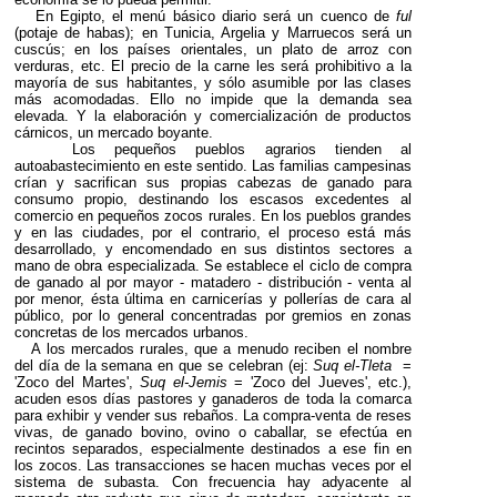
En Egipto, el menú básico diario será un cuenco de
ful
(potaje de habas); en Tunicia, Argelia y Marruecos será un
cuscús; en los países orientales, un plato de arroz con
verduras, etc. El precio de la carne les será prohibitivo a la
mayoría de sus habitantes, y sólo asumible por las clases
más acomodadas. Ello no impide que la demanda sea
elevada. Y la elaboración y comercialización de productos
cárnicos, un mercado boyante.
Los pequeños pueblos agrarios tienden al
autoabastecimiento en este sentido. Las familias campesinas
crían y sacrifican sus propias cabezas de ganado para
consumo propio, destinando los escasos excedentes al
comercio en pequeños zocos rurales. En los pueblos grandes
y en las ciudades, por el contrario, el proceso está más
desarrollado, y encomendado en sus distintos sectores a
mano de obra especializada. Se establece el ciclo de compra
de ganado al por mayor - matadero - distribución - venta al
por menor, ésta última en carnicerías y pollerías de cara al
público, por lo general concentradas por gremios en zonas
concretas de los mercados urbanos.
A los mercados rurales, que a menudo reciben el nombre
del día de la semana en que se celebran (ej:
Suq el-Tleta
=
'Zoco del Martes',
Suq el-Jemis
= 'Zoco del Jueves', etc.),
acuden esos días pastores y ganaderos de toda la comarca
para exhibir y vender sus rebaños. La compra-venta de reses
vivas, de ganado bovino, ovino o caballar, se efectúa en
recintos separados, especialmente destinados a ese fin en
los zocos. Las transacciones se hacen muchas veces por el
sistema de subasta. Con frecuencia hay adyacente al