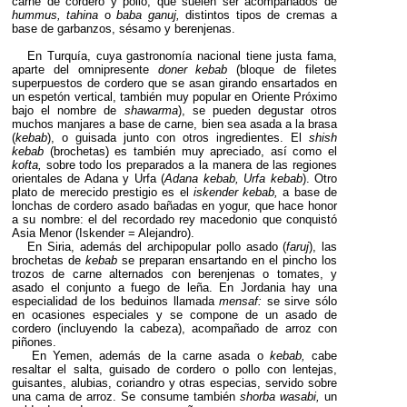
carne de cordero y pollo, que suelen ser acompañados de
hummus, tahina
o
baba ganuj,
distintos tipos de cremas a
base de garbanzos, sésamo y berenjenas.
En Turquía, cuya gastronomía nacional tiene justa fama,
aparte del omnipresente
doner kebab
(bloque de filetes
superpuestos de cordero que se asan girando ensartados en
un espetón vertical, también muy popular en Oriente Próximo
bajo el nombre de
shawarma
), se pueden degustar otros
muchos manjares a base de carne, bien sea asada a la brasa
(
kebab
), o guisada junto con otros ingredientes. El
shish
kebab
(brochetas) es también muy apreciado, así como el
kofta,
sobre todo los preparados a la manera de las regiones
orientales de Adana y Urfa (
Adana kebab, Urfa kebab
). Otro
plato de merecido prestigio es el
iskender kebab,
a base de
lonchas de cordero asado bañadas en yogur, que hace honor
a su nombre: el del recordado rey macedonio que conquistó
Asia Menor (Iskender = Alejandro).
En Siria, además del archipopular pollo asado (
faruj
), las
brochetas de
kebab
se preparan ensartando en el pincho los
trozos de carne alternados con berenjenas o tomates, y
asado el conjunto a fuego de leña. En Jordania hay una
especialidad de los beduinos llamada
mensaf:
se sirve sólo
en ocasiones especiales y se compone de un asado de
cordero (incluyendo la cabeza), acompañado de arroz con
piñones.
En Yemen, además de la carne asada o
kebab,
cabe
resaltar el salta, guisado de cordero o pollo con lentejas,
guisantes, alubias, coriandro y otras especias, servido sobre
una cama de arroz. Se consume también
shorba wasabi,
un