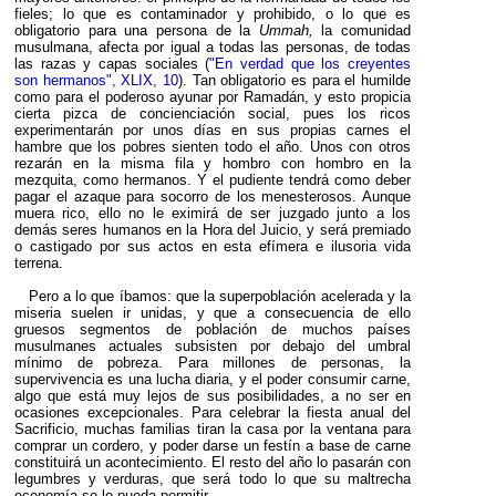
fieles; lo que es contaminador y prohibido, o lo que es
obligatorio para una persona de la
Ummah,
la comunidad
musulmana, afecta por igual a todas las personas, de todas
las razas y capas sociales (
"En verdad que los creyentes
son hermanos", XLIX, 10
). Tan obligatorio es para el humilde
como para el poderoso ayunar por Ramadán, y esto propicia
cierta pizca de concienciación social, pues los ricos
experimentarán por unos días en sus propias carnes el
hambre que los pobres sienten todo el año. Unos con otros
rezarán en la misma fila y hombro con hombro en la
mezquita, como hermanos. Y el pudiente tendrá como deber
pagar el azaque para socorro de los menesterosos. Aunque
muera rico, ello no le eximirá de ser juzgado junto a los
demás seres humanos en la Hora del Juicio, y será premiado
o castigado por sus actos en esta efímera e ilusoria vida
terrena.
Pero a lo que íbamos: que la superpoblación acelerada y la
miseria suelen ir unidas, y que a consecuencia de ello
gruesos segmentos de población de muchos países
musulmanes actuales subsisten por debajo del umbral
mínimo de pobreza. Para millones de personas, la
supervivencia es una lucha diaria, y el poder consumir carne,
algo que está muy lejos de sus posibilidades, a no ser en
ocasiones excepcionales. Para celebrar la fiesta anual del
Sacrificio, muchas familias tiran la casa por la ventana para
comprar un cordero, y poder darse un festín a base de carne
constituirá un acontecimiento. El resto del año lo pasarán con
legumbres y verduras, que será todo lo que su maltrecha
economía se lo pueda permitir.