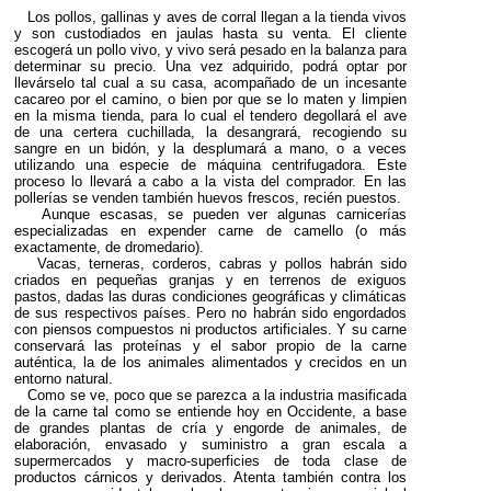
Los pollos, gallinas y aves de corral llegan a la tienda vivos
y son custodiados en jaulas hasta su venta. El cliente
escogerá un pollo vivo, y vivo será pesado en la balanza para
determinar su precio. Una vez adquirido, podrá optar por
llevárselo tal cual a su casa, acompañado de un incesante
cacareo por el camino, o bien por que se lo maten y limpien
en la misma tienda, para lo cual el tendero degollará el ave
de una certera cuchillada, la desangrará, recogiendo su
sangre en un bidón, y la desplumará a mano, o a veces
utilizando una especie de máquina centrifugadora. Este
proceso lo llevará a cabo a la vista del comprador. En las
pollerías se venden también huevos frescos, recién puestos.
Aunque escasas, se pueden ver algunas carnicerías
especializadas en expender carne de camello (o más
exactamente, de dromedario).
Vacas, terneras, corderos, cabras y pollos habrán sido
criados en pequeñas granjas y en terrenos de exiguos
pastos, dadas las duras condiciones geográficas y climáticas
de sus respectivos países. Pero no habrán sido engordados
con piensos compuestos ni productos artificiales. Y su carne
conservará las proteínas y el sabor propio de la carne
auténtica, la de los animales alimentados y crecidos en un
entorno natural.
Como se ve, poco que se parezca a la industria masificada
de la carne tal como se entiende hoy en Occidente, a base
de grandes plantas de cría y engorde de animales, de
elaboración, envasado y suministro a gran escala a
supermercados y macro-superficies de toda clase de
productos cárnicos y derivados. Atenta también contra los