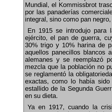
M
undial, el Kommissbrot trasc
por las panaderías comercial
integral, sino como pan negro
En 1915 se introdujo para l
ejército, el pan de guerra, 
30% trigo y 10% harina de pa
aquellos panecillos blancos 
alemanes y se reemplazó p
mezcla que la población no pu
se reglamentó la obligatoried
exactas
,
como lo había sido 
estallido de la
S
egunda
G
uer
en su dieta.
Ya en 1917
,
cuando la cris