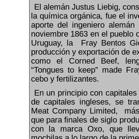
El alemán Justus Liebig, con
la química orgánica
,
fue el inv
aporte del ingeniero alemán
noviembre 1863 en el pueblo d
Uruguay, la Fray Bentos Gi
producción y exportación de e
como el Corned Beef, len
“Tongues to keep” made Fray
cebo y fertilizantes.
En un principio con capitale
de capitales ingleses
,
se tran
Meat Company Limited, más 
que para finales de siglo prod
con la marca Oxo, que llev
mochilas a lo largo de la prim