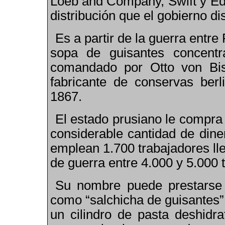
Loeb and Company, Swift y Ed
distribución que el gobierno di
Es a partir de la guerra entr
sopa de guisantes concentr
comandado por
Otto von Bi
fabricante de conservas ber
1867.
El estado prusiano le compra
considerable cantidad de din
emplean 1
.
700 trabajadores ll
de guerra entre 4
.
000 y 5
.
000 
Su nombre puede prestarse
como “salchicha de guisantes”
un cilindro de pasta deshidr