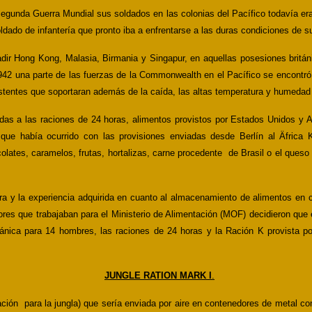
 Segunda Guerra Mundial sus soldados en las colonias del Pacífico todavía e
dado de infantería que pronto iba a enfrentarse a las duras condiciones de su
dir
Hong Kong, Malasia, Birmania y Singapur, en aquellas posesiones britán
942 una parte de las fuerzas de la Commonwealth en el Pacífico se encontró
stentes que soportaran además de la caída, las altas temperatura y humedad 
adas a las raciones de 24 horas, alimentos provistos por Estados Unidos y A
que había ocurrido con las provisiones enviadas desde Berlín al Äfrica K
olates, caramelos, frutas, hortalizas, carne procedente de Brasil o el queso
ra y la experiencia adquirida en cuanto al almacenamiento de alimentos en c
adores que trabajaban para el Ministerio de Alimentación (MOF) decidieron que
itánica para 14 hombres, las raciones de 24 horas y la Ración K provista 
JUNGLE RATION MARK I
.
ación para la jungla) que sería enviada por aire en contenedores de metal c