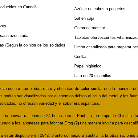
producidos en Canadá.
Azúcar en cubos o paquetes
Sal en caja
ores
Goma de mascar
nsada azucarada.
Tabletas efervescentes vitaminizad
as (Según la opinión de los soldados
Limón cristalizado para preparar be
Cerillas
Papel higiénico
Lata de 20 cigarrillos.
oliva oscuro con pintura mate y etiquetas de color similar con la mención d
 podían ser visualizados por el enemigo debido al brillo del metal y los fuer
soldados, no ofrecían variedad y el sabor era espantoso.
e las nuevas raciones de 24 horas para el Pacífico, un grupo de Chindits (f
turado a los japoneses para fabricar Grog
(2)
una manera irónica para descalifi
estar disponible en 1942, pronto comenzó a sustituir a la otras raciones en