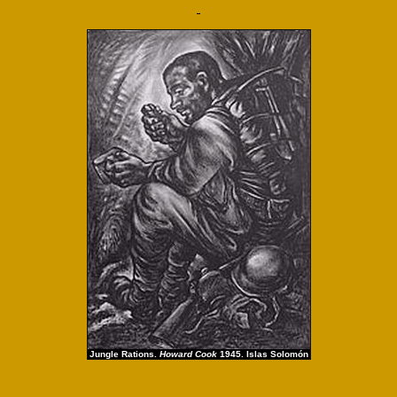
Jungle Rations.
Howard Cook
1945. Islas Solomón