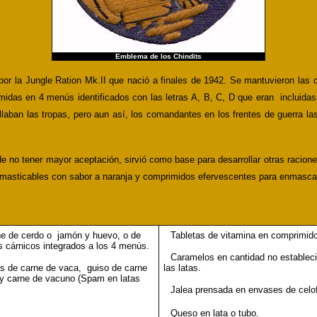
Emblema de los Chindits
por la
Jungle Ration Mk.II que nació a finales de 1942.
Se mantuvieron las 
idas en 4 menús identificados con las letras A, B, C, D que eran incluidas 
laban las tropas, pero aun así, los comandantes en los frentes de guerra l
 de no tener mayor aceptación,
sirvió como base para desarrollar otras racio
masticables con sabor a naranja y comprimidos efervescentes para enmascarar
e de cerdo o jamón y huevo, o de
Tabletas de vitamina en comprimido
s cárnicos integrados a los 4 menús.
Caramelos en cantidad no estableci
vas de carne de vaca, guiso de carne
las latas.
 y carne de vacuno (Spam en latas
Jalea prensada en envases de celo
Queso en lata o tubo.