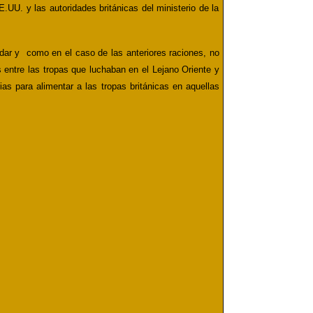
UU. y las autoridades británicas del ministerio de la
ndar y como en el caso de las anteriores raciones, no
 entre las tropas que luchaban en el Lejano Oriente y
s para alimentar a las tropas británicas en aquellas