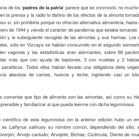
cia de los ‘
padres de la patria
‘ parece que se conmovió, no mucho 
r en la prensa y la radio lo dañino de los efectos de la almorta toma
eso sí, sin prohibirla porque no ofrecían alternativa alimenticia, hasta 
enero de 1944 y viendo el carácter de pandemia que estaba tomando 
ción y la subsiguiente recogida de las almortas y sus harinas. Los
antes, sólo en Vizcaya se habían consumido en el segundo semest
en vagones y las estadísticas eran alarmantes, sobre 68 pacien
ndar más que con ayuda de bastones, 3 con muletas y 2 había
 paralíticos. Todos ellos habían llevado una obligatoria dieta vege
cia absoluta de carnes, huevos y leche, ingiriendo casi un kilo
e comentar que tipo de alimento son las almortas, así como su hist
rensible y familiarizar al que pueda leerme con dicha leguminosa.
 científico de esta leguminosa (en la anterior edición hubo un er
) es
Lathyrus sativus
y su nombre común, dependiendo del sitio, 
lverjón
;
Arvejo cantudo
;
Arvejote
;
Bichas
;
Cicércula
;
Diente de mue