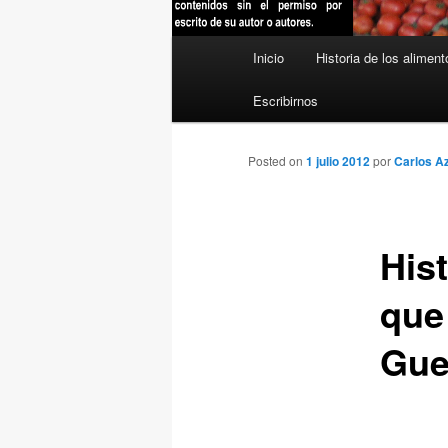
Menú
Inicio
Historia de los aliment
principal
Escribirnos
Posted on
1 julio 2012
por
Carlos A
Hist
que 
Gue