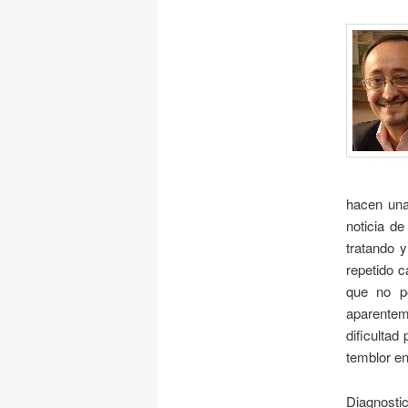
hacen una 
noticia d
tratando y
repetido c
que no po
aparentem
dificultad
temblor en
Diagnosti