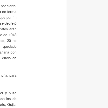
por cierto,
da de forma
que por fin
se decretó
 datos eran
re de 1943
tes, 20 no
n quedado
tariana con
 diario de
oria, para
ror y puse
son los de
rto
;
Guija
;