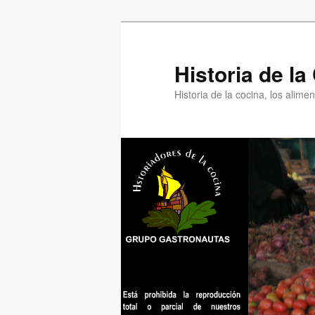
Ir
al
contenido
Historia de l
principal
Historia de la cocina, los alim