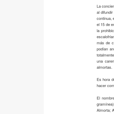
La concien
al difundi
continua, 
el 15 de 
la prohibi
escalofri
más de ci
podían a
totalmente
una caren
almortas.
Es hora d
hacer comp
El nombre
gramínea
Almorta
;
A