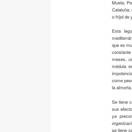
Muela
;
Ped
Cataluña;
o fríjol de
Esta leg
mediterrá
que es muy
constante 
meses, u
médula es
impotenci
come pese 
la almorta.
Se tiene c
sus efecto
ya preco
organizaci
se tiene c