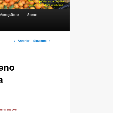
Monográficos
Somos
Navegación
←
Anterior
Siguiente
→
de
entradas
neno
a
rior al año 2004