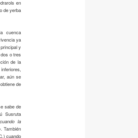
drarols
en
zo de yerba
la cuenca
ivencia ya
principal y
 dos o tres
ción de la
nferiores,
ar, aún se
 obtiene de
 se sabe de
ndú Susruta
cuando la
«.
También
.C.) cuando