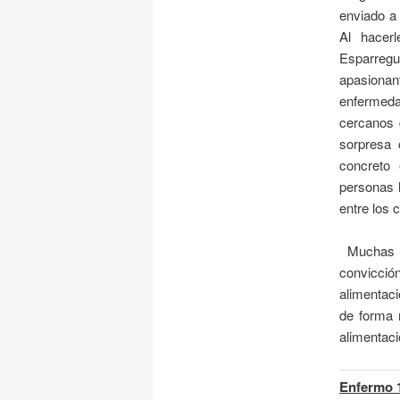
enviado a 
Al hacerl
Esparreg
apasionan
enfermeda
cercanos 
sorpresa 
concreto 
personas h
entre los 
Muchas f
convicció
alimentac
de forma 
alimentaci
Enfermo 