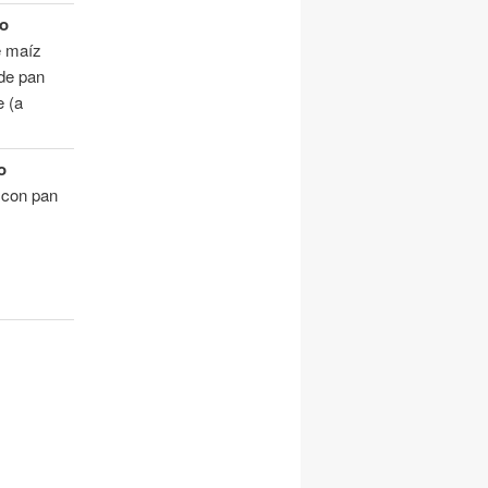
o
e maíz
de pan
e (a
o
 con pan