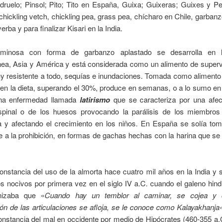
ruelo
;
Pinsol
;
Pito
;
Tito
en España,
Guixa
;
Guixeras
;
Guixes
y
Pe
chickling vetch, chickling pea, grass pea, chícharo en Chile, garban
 yerba
y para finalizar
Kisari
en la India
.
uminosa con forma de garbanzo aplastado se desarrolla en 
nea, Asia y América y está considerada como un alimento de superv
 resistente a todo, sequías e inundaciones. Tomada como alimento 
en la dieta, superando el 30%, produce en semanas, o a lo sumo en
na enfermedad llamada
latirismo
que se caracteriza por una afec
pinal o de los huesos provocando la parálisis de los miembros i
a y afectando el crecimiento en los niños. En España se solía tom
a la prohibición, en formas de gachas hechas con la harina que se
onstancia del uso de la almorta hace cuatro mil años en la India y
s nocivos por primera vez en el siglo IV a.C. cuando el galeno hi
nizaba que «
Cuando hay un temblor al caminar, se cojea y 
ón de las articulaciones se afloja, se le conoce como Kalayakhanja
onstancia del mal en occidente por medio de Hipócrates (460-355 a