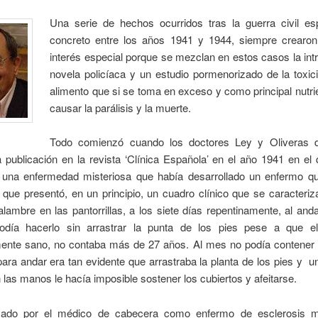
Una serie de hechos ocurridos tras la guerra civil es
concreto entre los años 1941 y 1944, siempre crearo
interés especial porque se mezclan en estos casos la int
novela policíaca y un estudio pormenorizado de la toxic
alimento que si se toma en exceso y como principal nutr
causar la parálisis y la muerte.
Todo comienzó cuando los doctores Ley y Oliveras 
publicación en la revista ‘Clínica Española’ en el año 1941 en el
e una enfermedad misteriosa que había desarrollado un enfermo q
 que presentó, en un principio, un cuadro clínico que se caracteri
alambre en las pantorrillas, a los siete días repentinamente, al and
día hacerlo sin arrastrar la punta de los pies pese a que el
ente sano, no contaba más de 27 años. Al mes no podía contener la
 para andar era tan evidente que arrastraba la planta de los pies y u
 las manos le hacía imposible sostener los cubiertos y afeitarse.
cado por el médico de cabecera como enfermo de esclerosis mú