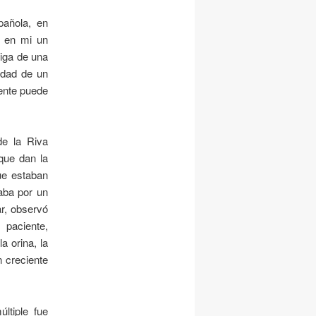
pañola, en
n en mi un
riga de una
idad de un
iente puede
de la Riva
 que dan la
ue estaban
zaba por un
ar, observó
 paciente,
 orina, la
n creciente
ltiple fue