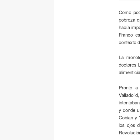
Como pode
pobreza q
hacía impo
Franco es
contexto d
La monoto
doctores 
alimentici
Pronto la
Valladolid
intentaban
y donde u
Cobian y 
los ojos 
Revolución