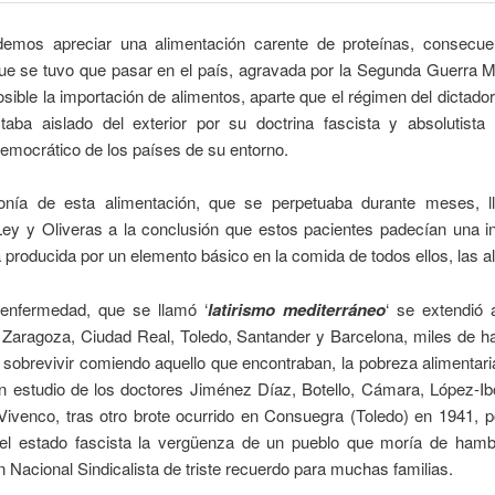
mos apreciar una alimentación carente de proteínas, consecue
ue se tuvo que pasar en el país, agravada por la Segunda Guerra M
sible la importación de alimentos, aparte que el régimen del dictado
taba aislado del exterior por su doctrina fascista y absolutista 
emocrático de los países de su entorno.
nía de esta alimentación, que se perpetuaba durante meses, l
Ley y Oliveras a la conclusión que estos pacientes padecían una in
a producida por un elemento básico en la comida de todos ellos, las a
 enfermedad, que se llamó ‘
latirismo mediterráneo
‘ se extendió 
, Zaragoza, Ciudad Real, Toledo, Santander y Barcelona, miles de 
 sobrevivir comiendo aquello que encontraban, la pobreza alimentari
n estudio de los doctores Jiménez Díaz, Botello, Cámara, López-Ib
Vivenco, tras otro brote ocurrido en Consuegra (Toledo) en 1941, p
del estado fascista la vergüenza de un pueblo que moría de hamb
 Nacional Sindicalista de triste recuerdo para muchas familias.