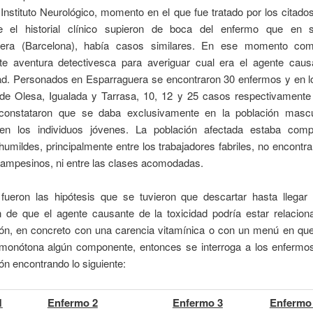
Instituto Neurológico, momento en el que fue tratado por los citado
e el historial clínico supieron de boca del enfermo que en 
uera (Barcelona), había casos similares. En ese momento co
te aventura detectivesca para averiguar cual era el agente caus
d. Personados en Esparraguera se encontraron 30 enfermos y en l
de Olesa, Igualada y Tarrasa, 10, 12 y 25 casos respectivamente
constataron que se daba exclusivamente en la población masc
en los individuos jóvenes. La población afectada estaba com
umildes, principalmente entre los trabajadores fabriles, no encont
campesinos, ni entre las clases acomodadas.
ueron las hipótesis que se tuvieron que descartar hasta llegar a
n de que el agente causante de la toxicidad podría estar relacion
ión, en concreto con una carencia vitamínica o con un menú en qu
monótona algún componente, entonces se interroga a los enfermo
ón encontrando lo siguiente:
1
Enfermo 2
Enfermo 3
Enfermo