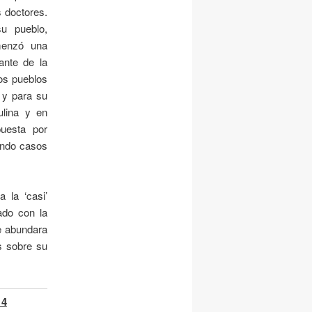
s doctores.
su pueblo,
menzó una
ante de la
os pueblos
 y para su
ulina y en
puesta por
rando casos
 la ‘casi’
ado con la
e abundara
s sobre su
 4