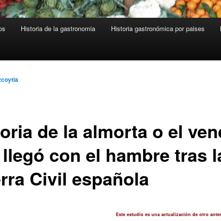
os
Historia de la gastronomia
Historia gastronómica por paises
zcoytia
oria de la almorta o el ve
llegó con el hambre tras l
rra Civil española
Este estudio es una actualización de otro ante