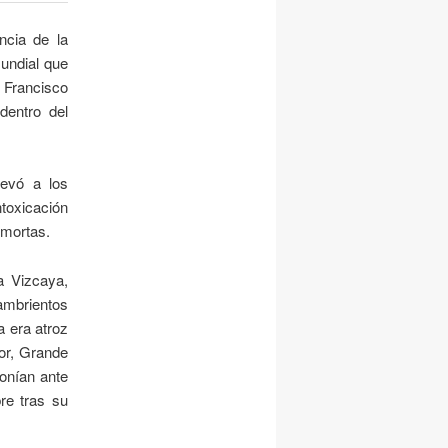
ncia de la
undial que
r Francisco
dentro del
levó a los
toxicación
lmortas.
a Vizcaya,
hambrientos
a era atroz
or, Grande
onían ante
re tras su