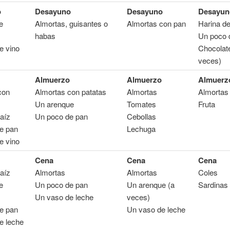
o
Desayuno
Desayuno
Desayun
e
Almortas, guisantes o
Almortas con pan
Harina d
habas
Un poco 
e vino
Chocolat
veces)
Almuerzo
Almuerzo
Almuerz
con
Almortas con patatas
Almortas
Almortas
Un arenque
Tomates
Fruta
aíz
Un poco de pan
Cebollas
e pan
Lechuga
e vino
Cena
Cena
Cena
aíz
Almortas
Almortas
Coles
e
Un poco de pan
Un arenque (a
Sardinas
Un vaso de leche
veces)
e pan
Un vaso de leche
e leche