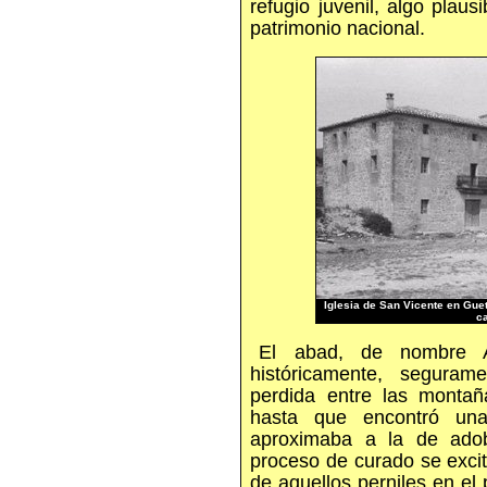
refugio juvenil, algo plau
patrimonio nacional.
Iglesia de San Vicente en Guet
c
El abad, de nombre A
históricamente, seguram
perdida entre las monta
hasta que encontró un
aproximaba a la de adob
proceso de curado se excit
de aquellos perniles en el 