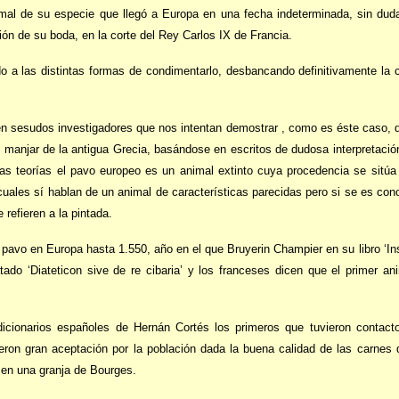
imal de su especie que llegó a Europa en una fecha indeterminada, sin dud
ión de su boda, en la corte del Rey Carlos IX de Francia.
do a las distintas formas de condimentarlo, desbancando definitivamente la 
n sesudos investigadores que nos intentan demostrar , como es éste caso, q
o manjar de la antigua Grecia, basándose en escritos de dudosa interpretac
sas teorías el pavo europeo es un animal extinto cuya procedencia se sitúa
 cuales sí hablan de un animal de características parecidas pero si se es c
refieren a la pintada.
l pavo en Europa hasta 1.550, año en el que Bruyerin Champier en su libro ‘Ins
do ‘Diateticon sive de re cibaria’ y los franceses dicen que el primer ani
dicionarios españoles de Hernán Cortés los primeros que tuvieron contact
ieron gran aceptación por la población dada la buena calidad de las carnes de
s en una granja de Bourges.