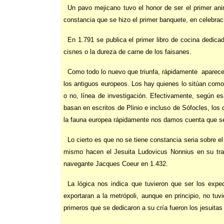
Un pavo mejicano tuvo el honor de ser el primer an
constancia que se hizo el primer banquete, en celebrac
En 1.791 se publica el primer libro de cocina dedica
cisnes o la dureza de carne de los faisanes.
Como todo lo nuevo que triunfa, rápidamente
aparece
los antiguos europeos. Los hay quienes lo sitúan com
o no, línea de investigación. Efectivamente, según e
basan en escritos de Plinio e incluso de Sófocles, los
la fauna europea rápidamente nos damos cuenta que se 
Lo cierto es que no se tiene constancia seria sobre e
mismo hacen el Jesuita Ludovicus Nonnius en su trata
navegante Jacques Coeur en 1.432.
La lógica nos indica que tuvieron que ser los expe
exportaran a la metrópoli, aunque en principio, no tuv
primeros que se dedicaron a su cría fueron los jesuita