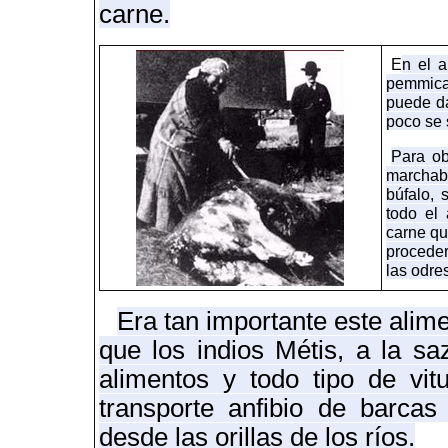
carne.
E
n el 
pemmican
puede da
poco se 
Para ob
marchaba
búfalo,
todo el 
carne qu
proceder
las odres
Era tan importante este alime
que los indios Métis, a la sa
alimentos y todo tipo de vit
transporte anfibio de barca
desde las orillas de los ríos.