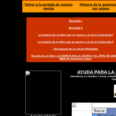
Volver a la portada de nuestra
Historia de la gastron
revista
por países
Biografía I
Biografía II
La historia de un libro que se parece a la de la Cenicienta I
La historia de un libro que se parece a la de la Cenicienta II
Diccionario de la cocina Romañola
Reseña de un libro:
LA CIENCIA EN LA COCINA Y EL ARTE DE CO
BIEN
de Pellegrino Art
usi
AYUDA PARA LA
Introduzca
el
nombre o frase comple
nue
A nuestra web le fue