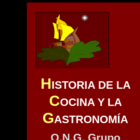
H
ISTORIA DE LA
C
OCINA Y LA
G
ASTRONOMÍA
O.N.G. Grupo