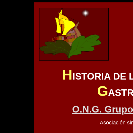
H
ISTORIA DE 
G
AST
O.N.G. Grupo
Asociación si