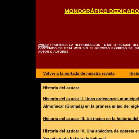
MONOGRÁFICO DEDICADO 
AVISO:
PROHIBIDA LA REPRODUCCIÓN TOTAL O PARCIAL DEL
CONTENIDO DE ESTA WEB SIN EL PERMISO EXPRESO DE SU
AUTOR O AUTORES
Volver a la portada de nuestra revista
Histo
Historia del azúcar
Historia del azúcar II.
Unas ordenanzas municipale
Almuñecar (Granada) en la primera mitad del sigl
Historia del azúcar III.
Un inciso en la historia de
Historia del azúcar IV.
Una anécdota de opereta ent
Secretario de Estado de Felipe II