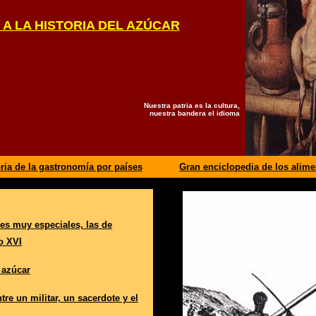
A LA HISTORIA DEL AZÚCAR
Nuestra patria es la cultura,
nuestra bandera el idioma
ria de la gastronomía por países
Gran enciclopedia de los alim
s muy especiales, las de
o XVI
l azúcar
re un militar, un sacerdote y el