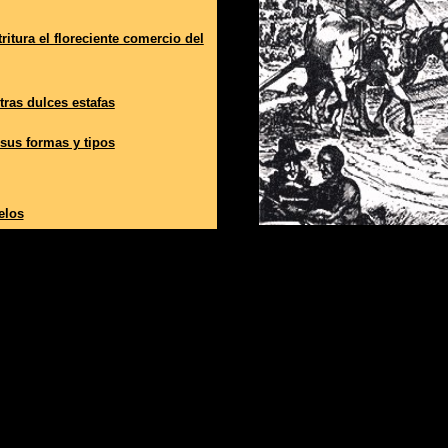
itura el floreciente comercio del
tras dulces estafas
 sus formas y tipos
elos