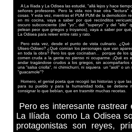
A La Ilíada y La Odisea las estudié, "allá lejos y hace tiemp
señores profesores. Pero la vida nos trae otra "lectura" 
cosas. Y esta vez, mientras el PUM PUM de la demolición r
en mi cocina, vaya a saber por qué recónditos vericuet
oscuro subconciente (del "yo", del "superyo" y del "ello" 
pelean peor que griegos y troyanos), vaya a saber por qué,
La Odisea para releer entre rato y rato.
Pero esta vez, desde el punto de vista culinario. ¿Qué
Ulises-Odiseo? ¿Qué comían los personajes que van apare
en toda la obra? Pero los que cocinaban... porque de los 
comen cruda a la gente no pienso ni ocuparme. ¡Qué es 
andar tragándose crudos a los griegos, sin acompañarlos 
una "salsa criolla", ni chimichurri, ni siquiera un "aioli" o un
"guacamole"?
Homero, el genial poeta que recogió las historias y que las
para su pueblo y para la humanidad toda, se detiene
consignar lo que bebían, que en trasmitir muchas recetas.
Pero es interesante rastrear
La Ilíada como La Odisea son
protagonistas son reyes, prí