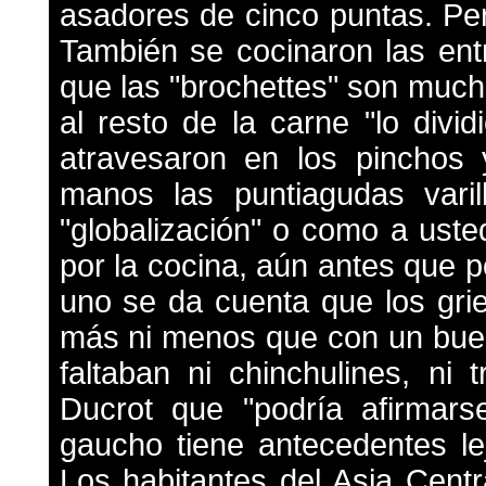
asadores de cinco puntas. Pe
También se cocinaron las en
que las "brochettes" son muc
al resto de la carne "lo div
atravesaron en los pinchos 
manos las puntiagudas varill
"globalización" o como a uste
por la cocina, aún antes que 
uno se da cuenta que los gri
más ni menos que con un buen
faltaban ni chinchulines, ni t
Ducrot que "podría afirmars
gaucho tiene antecedentes le
Los habitantes del Asia Centr