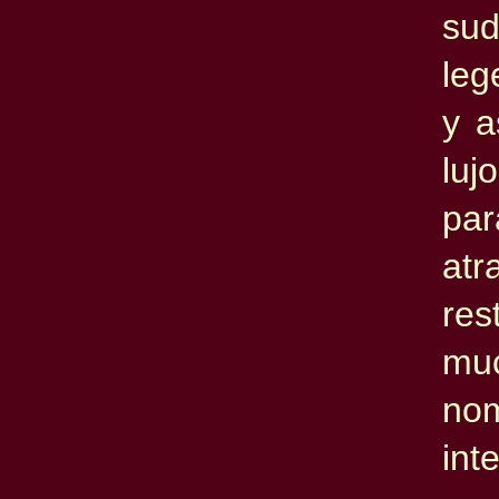
su
leg
y a
lu
par
atr
re
mu
no
in