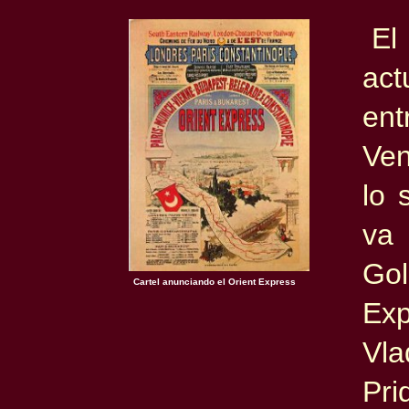
El
ac
ent
Ven
lo 
va
Go
Cartel anunciando el Orient Express
Exp
Vla
Pri