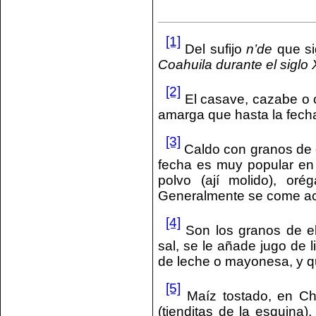
[1]
Del sufijo
n’de
que si
Coahuila durante el siglo 
[2]
El casave, cazabe o 
amarga que hasta la fecha
[3]
Caldo con granos de e
fecha es muy popular en 
polvo (ají molido), or
Generalmente se come aco
[4]
Son los granos de e
sal, se le añade jugo de 
de leche o mayonesa, y q
[5]
Maíz tostado, en Ch
(tienditas de la esquina