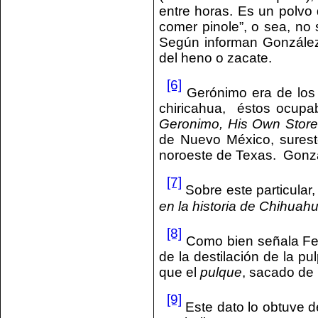
entre horas. Es un polvo 
comer pinole”, o sea, no 
Según informan González
del heno o zacate.
[6]
Gerónimo era de los 
chiricahua, éstos ocupa
Geronimo, His Own Store
de Nuevo México, surest
noroeste de Texas. Gonzá
[7]
Sobre este particular
en la historia de Chihuah
[8]
Como bien señala Fe
de la destilación de la pu
que el
pulque
, sacado de 
[9]
Este dato lo obtuve d