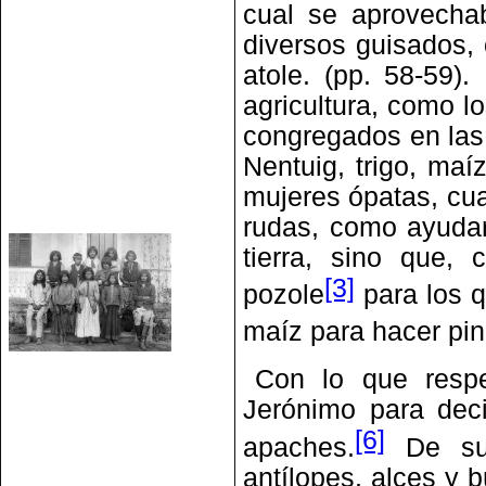
cual se aprovecha
diversos guisados,
atole. (pp. 58-59).
agricultura, como l
congregados en las 
Nentuig, trigo, maíz
mujeres ópatas, cua
rudas, como ayudar
tierra, sino que,
[3]
pozole
para los q
maíz para hacer pin
Con lo que respe
Jerónimo para deci
[6]
apaches.
De su 
antílopes, alces y b