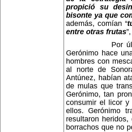
propició su desin
bisonte ya que com
además, comían “
t
entre otras frutas
”
Por último, qu
Gerónimo hace una
hombres con mesca
al norte de Sonor
Antúnez, habían at
de mulas que tran
Gerónimo, tan pro
consumir el licor 
ellos. Gerónimo tr
resultaron heridos
borrachos que no p