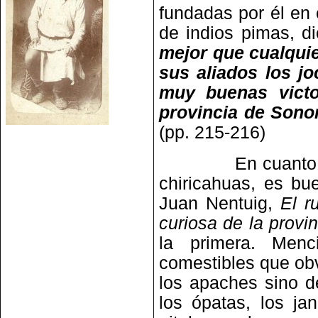
fundadas por él en 
de indios pimas, d
mejor que cualquie
sus aliados los j
muy buenas victor
provincia de Sonor
(pp. 215-216)
En cuanto a la 
chiricahuas, es bu
Juan Nentuig,
El r
curiosa de la provi
la primera. Menc
comestibles que obv
los apaches sino d
los ópatas, los ja