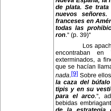
Nueva España, la 
de plata. Se trat
nuevos señores. 
franceses en Amér
todas las prohibi
ron
.” (p. 39)”
Los apaches de 
encontraban en 
exterminados, a fi
que se hacían llam
[9]
nada
.
Sobre ellos
la caza del búfal
tipis y en su ves
para el arco
.”, a
bebidas embriagant
de la estrategia