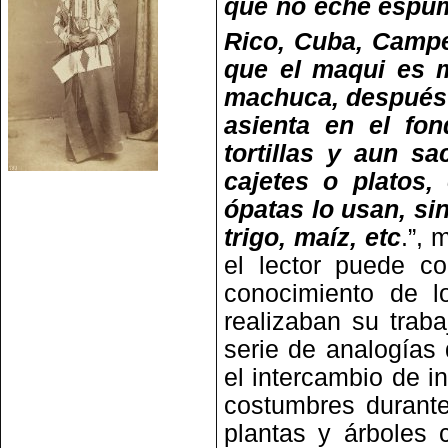
que no eche espum
Rico, Cuba, Campe
que el maqui es m
machuca, después 
asienta en el fo
tortillas y aun s
cajetes o platos,
ópatas lo usan, s
trigo, maíz, etc
.”, 
el lector puede c
conocimiento de l
realizaban su traba
serie de analogías 
el intercambio de i
costumbres durante
plantas y árboles 