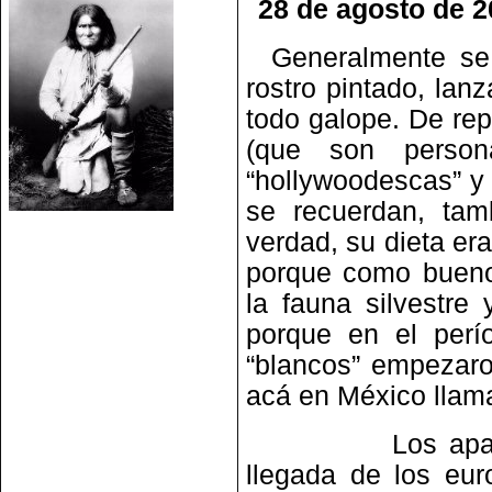
28 de agosto de 
Generalmente se
rostro pintado, lan
todo galope. De re
(que son perso
“hollywoodescas” y 
se recuerdan, tam
verdad, su dieta era
porque como bueno
la fauna silvestre 
porque en el perí
“blancos” empezaro
acá en México lla
Los apaches pra
llegada de los euro