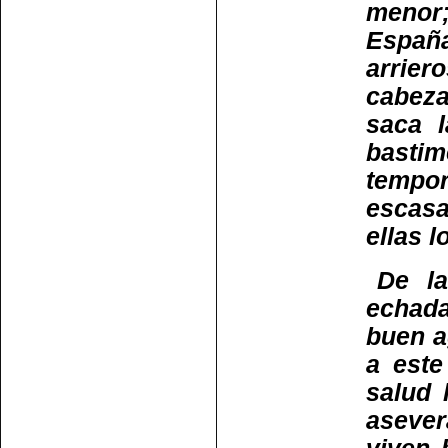
menor;
Españ
arrier
cabeza
saca 
bastim
tempo
escasa
ellas l
De l
echada
buen a
a este
salud 
asever