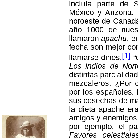
incluía parte de 
México y Arizona. 
noroeste de Canadá y
año 1000 de nuest
llamaron
apachu
, e
fecha son mejor co
[1]
llamarse dines,
“e
Los indios de Nor
distintas parcialida
mezcaleros. ¿Por q
por los españoles,
sus cosechas de maíz
la dieta apache era
amigos y enemigos 
por ejemplo, el p
Favores celestiale