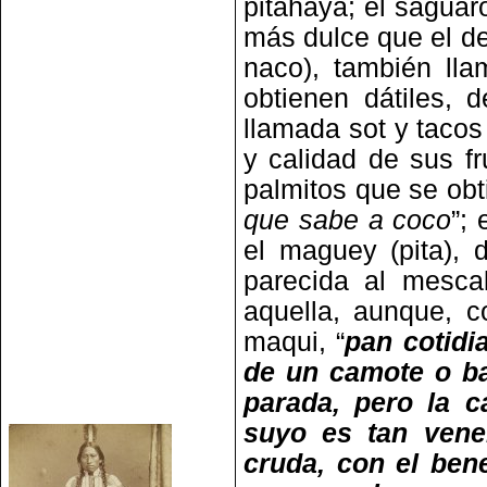
pitahaya; el saguaro
más dulce que el de 
naco), también ll
obtienen dátiles,
llamada sot y tacos
y calidad de sus fr
palmitos que se obti
que sabe a coco
”;
el maguey (pita), 
parecida al mesc
aquella, aunque, c
maqui, “
pan cotidi
de un camote o ba
parada, pero la 
suyo es tan vene
cruda, con el bene