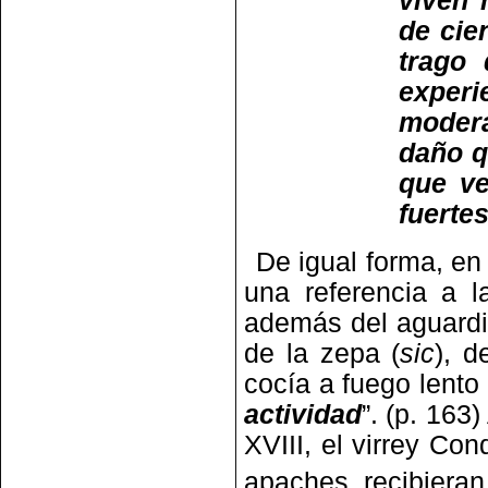
viven 
de cie
trago
experi
modera
daño qu
que v
fuerte
De igual forma, en
una referencia a 
además del aguardi
de la zepa (
sic
), d
cocía a fuego lento
actividad
”. (p. 163
XVIII, el virrey Co
apaches recibieran