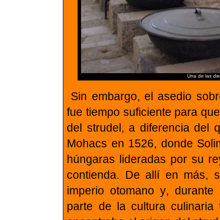
Una de las die
Sin embargo, el asedio sob
fue tiempo suficiente para que
del strudel, a diferencia del
Mohacs en 1526, donde Solima
húngaras lideradas por su rey
contienda. De allí en más, 
imperio otomano y
,
durante 
parte de la cultura culinaria