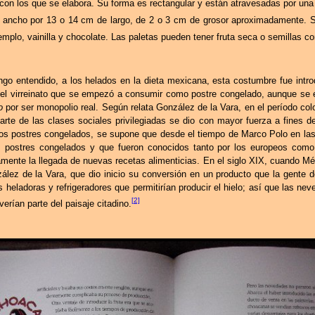
s con los que se elabora. Su forma es rectangular y están atravesadas por una
ncho por 13 o 14 cm de largo, de 2 o 3 cm de grosor aproximadamente. Sus
emplo, vainilla y chocolate. Las paletas pueden tener fruta seca o semillas 
ngo entendido, a los helados en la dieta mexicana, esta costumbre fue intro
 el virreinato que se empezó a consumir como postre congelado, aunque se e
o
por ser monopolio real. Según relata González de la Vara, en el período col
rte de las clases sociales privilegiadas se dio con mayor fuerza a fines 
os postres congelados, se supone que desde el tiempo de Marco Polo en las 
s postres congelados y que fueron conocidos tanto por los europeos como 
mente la llegada de nuevas recetas alimenticias. En el siglo XIX, cuando Mé
lez de la Vara, que dio inicio su conversión en un producto que la gente d
eladoras y refrigeradores que permitirían producir el hielo; así que las neve
[2]
erían parte del paisaje citadino.