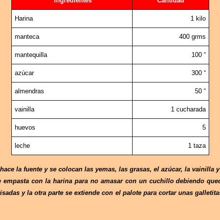
Ingredientes
Cantidad
Harina
1 kilo
manteca
400 grms
mantequilla
100 “
azúcar
300 “
almendras
50 “
vainilla
1 cucharada
huevos
5
leche
1 taza
hace la fuente y se colocan las yemas, las grasas, el azúcar, la vainilla y
 se empasta con la harina para no amasar con un cuchillo debiendo que
isadas y la otra parte se extiende con el palote para cortar unas galleti