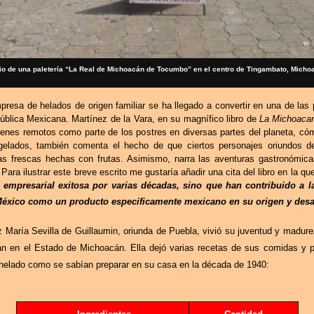
o de una paletería “La Real de Michoacán de Tocumbo” en el centro de Tingambato, Micho
a de helados de origen familiar se ha llegado a convertir en una de las p
ública Mexicana. Martínez de la Vara, en su magnífico libro de
La Michoacan
rígenes remotos como parte de los postres en diversas partes del planeta, có
gelados, también comenta el hecho de que ciertos personajes oriundos d
s frescas hechas con frutas. Asimismo, narra las aventuras gastronómica
Para ilustrar este breve escrito me gustaría añadir una cita del libro en la qu
empresarial exitosa por varias décadas, sino que han contribuido a l
México como un producto específicamente mexicano en su origen y desar
z María Sevilla de Guillaumin, oriunda de Puebla, vivió su juventud y madur
án en el Estado de Michoacán. Ella dejó varias recetas de sus comidas y po
de helado como se sabían preparar en su casa en la década de 1940: