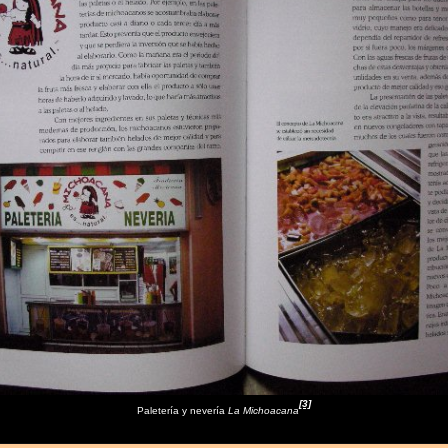
[3]
Paletería y nevería
La Michoacana