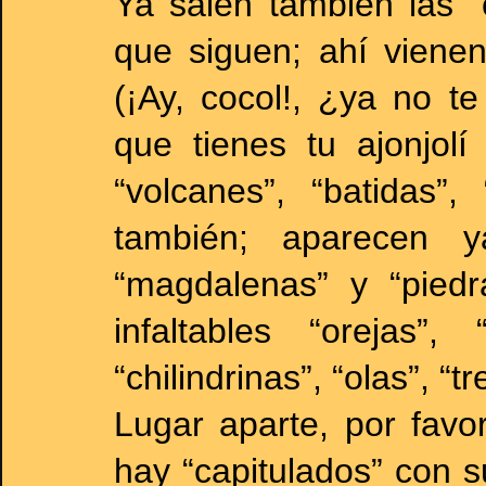
Ya salen también las “
que siguen; ahí vienen
(¡Ay, cocol!, ¿ya no t
que tienes tu ajonjol
“volcanes”, “batidas”
también; aparecen ya
“magdalenas” y “piedra
infaltables “orejas”,
“chilindrinas”, “olas”, “tr
Lugar aparte, por favor
hay “capitulados” con s