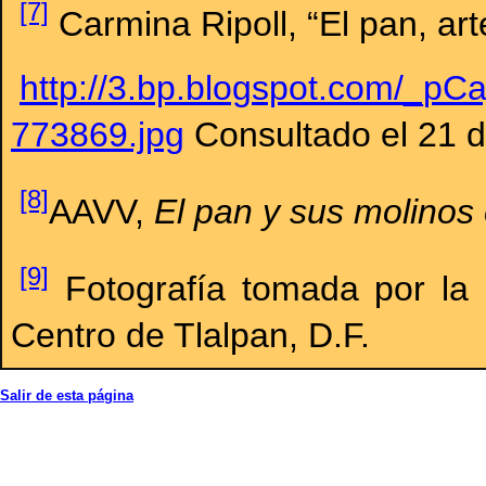
[7]
Carmina Ripoll, “El pan, ar
http://3.bp.blogspot.com/
773869.jpg
Consultado el 21 
[8]
AAVV,
El pan y sus molinos
[9]
Fotografía tomada por la
Centro de Tlalpan, D.F.
Salir de esta página