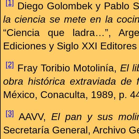
[1]
Diego Golombek y Pablo 
la ciencia se mete en la coci
“Ciencia que ladra…”, Arge
Ediciones y Siglo XXI Editores
[2]
Fray Toribio Motolinía,
El l
obra histórica extraviada de f
México, Conaculta, 1989, p. 4
[3]
AAVV,
El pan y sus moli
Secretaría General, Archivo G