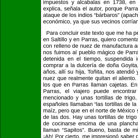
impuestos y alcabalas en 1738, en 
explica, señala el autor, porque Parr
ataque de los indios “bárbaros” (apac
económico, ya que sus vecinos cor
Para concluir este texto que me ha pe
en Saltillo y en Parras, quiero comen
con relleno de nuez de manufactura ar
nos fuimos al pueblo mágico de Parr
detenida en el tiempo, suspendida 
comprar a la dulcería de doña Goyit
años, allí su hija, Toñita, nos atendi
nuez que realmente quitan el aliento
los que en Parras llaman cajetas. En
Parras, el viajero puede encontrar
mencionado y unas tortillas de trigo
españoles llamaban “las tortillas de la
maíz, pero que en el norte de México
de las dos. Hay unas tortillas de trigo
de cocinarse encima de una plancha
llaman “Sapitos”. Bueno, basta de m
¡Ah! Por cierto, me impresionó saber 