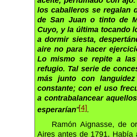
aceite, perfumado con ajo
los caballeros se regalan 
de San Juan o tinto de M
Cuyo, y la última tocando 
a dormir siesta, despertán
aire no para hacer ejercici
Lo mismo se repite a las
refugio. Tal serie de conc
más junto con languidez 
constante; con el uso frec
a contrabalancear aquello
[4]
esperarían
”
.
Ramón Aignasse, de or
Aires antes de 1791, Había 