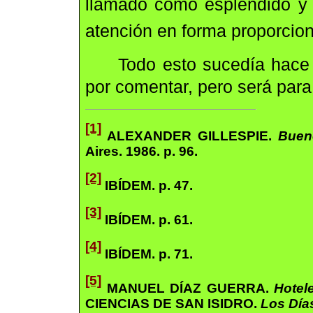
llamado como espléndido y q
atención en forma proporcio
Todo esto sucedía hace
por comentar, pero será para
[1]
ALEXANDER GILLESPIE.
Bueno
Aires. 1986. p. 96.
[2]
IBÍDEM. p. 47.
[3]
IBÍDEM. p. 61.
[4]
IBÍDEM. p. 71.
[5]
MANUEL DÍAZ GUERRA.
Hotel
CIENCIAS DE SAN ISIDRO.
Los Día