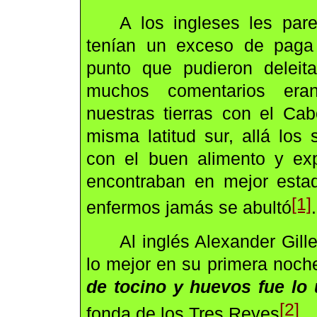
A los ingleses les par
tenían un exceso de paga 
punto que pudieron deleit
muchos comentarios eran
nuestras tierras con el Ca
misma latitud sur, allá los
con el buen alimento y ex
encontraban en mejor estad
[1]
enfermos jamás se abultó
.
Al inglés Alexander Gil
lo mejor en su primera noch
de tocino y huevos fue lo
[2]
fonda de los Tres Reyes
.