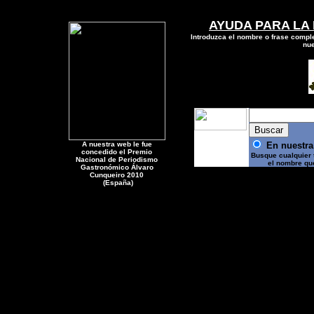
AYUDA PARA LA
Introduzca
el
nombre o frase comple
nue
A nuestra web le fue
E
n nuestr
concedido el
Premio
Busque cualquier 
Nacional de Periodismo
el nombre qu
Gastronómico Álvaro
Cunqueiro 2010
(España)