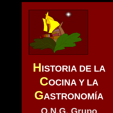
H
ISTORIA DE LA
C
OCINA Y LA
G
ASTRONOMÍA
O.N.G. Grupo