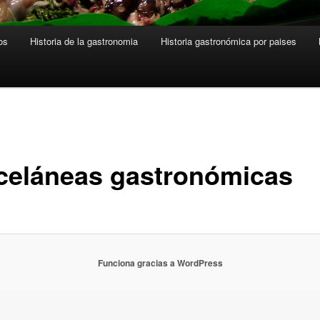
os
Historia de la gastronomia
Historia gastronómica por paises
celáneas gastronómicas
Funciona gracias a WordPress