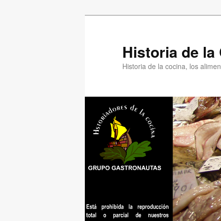
Ir
al
contenido
Historia de l
principal
Historia de la cocina, los alim