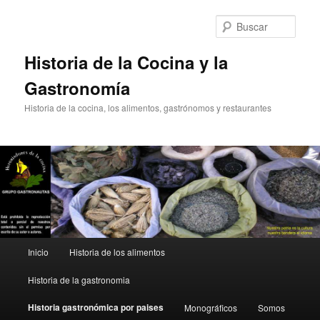
Ir
al
Busc
contenido
principal
Historia de la Cocina y la
Gastronomía
Historia de la cocina, los alimentos, gastrónomos y restaurantes
Menú
Inicio
Historia de los alimentos
principal
Historia de la gastronomia
Historia gastronómica por paises
Monográficos
Somos