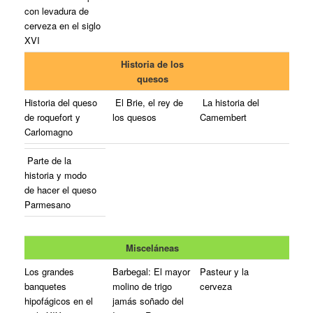
con levadura de
cerveza en el siglo
XVI
Historia de los
quesos
Historia del queso
El Brie, el rey de
La historia del
de roquefort y
los quesos
Camembert
Carlomagno
Parte de la
historia y modo
de hacer el queso
Parmesano
Misceláneas
Los grandes
Barbegal: El mayor
Pasteur y la
banquetes
molino de trigo
cerveza
hipofágicos en el
jamás soñado del