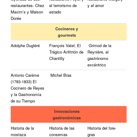
restaurantes: Chez
el terrorismo de
y el amor
Maxim’s y Maison
estado
Dorée
Cocineros y
gourmets
Adolphe Dugléré
François Vatel
,
El
Grimod
de la
Trágico Anfitrión de
Reynière, el
Chantilly
gastrónomo
excéntrico
A
ntonio Caréme
Michel
Bras
(1783-1833) El
Cocinero de Reyes
y la Gastronomía
de su Tiempo
Innovaciones
gastronómicas
Historia de la
Historia de las
Historia del foie-
mostaza
conservas
gras