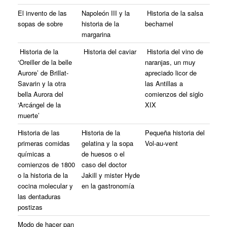
El invento de las
Napoleón III y la
Historia de la salsa
sopas de sobre
historia de la
bechamel
margarina
Historia de la
Historia del caviar
Historia del vino de
‘Oreiller de la belle
naranjas, un muy
Aurore’ de Brillat-
apreciado licor de
Savarin y la otra
las Antillas a
bella Aurora del
comienzos del siglo
‘Arcángel de la
XIX
muerte’
Historia de las
Historia de la
Pequeña historia del
primeras comidas
gelatina y la sopa
Vol-au-vent
químicas a
de huesos o el
comienzos de 1800
caso del doctor
o la historia de la
Jakill y mister Hyde
cocina molecular y
en la gastronomía
las dentaduras
postizas
.
Modo de hacer pan