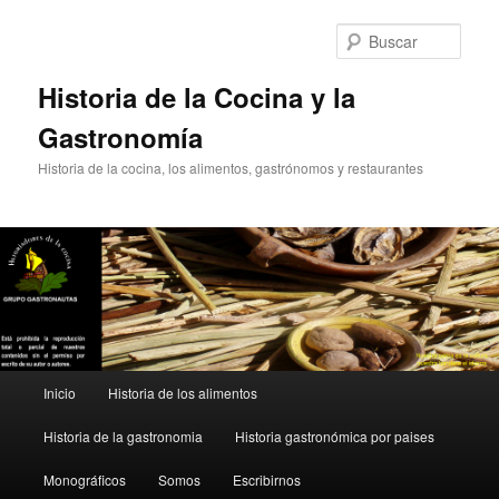
Ir
al
Busc
contenido
principal
Historia de la Cocina y la
Gastronomía
Historia de la cocina, los alimentos, gastrónomos y restaurantes
Menú
Inicio
Historia de los alimentos
principal
Historia de la gastronomia
Historia gastronómica por paises
Monográficos
Somos
Escribirnos