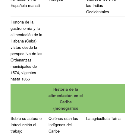
Española manatí
las Indias
Occidentales
Historia de la
gastronomía y la
alimentación de la
Habana (Cuba)
vistas desde la
perspectiva de las
Ordenanzas
municipales de
1574, vigentes
hasta 1856
Historia de la
alimentación en el
Caribe
(monográfico
Sobre su autora e
Quiénes eran los
La agricultura Taína
Introducción al
indígenas del
trabajo
Caribe