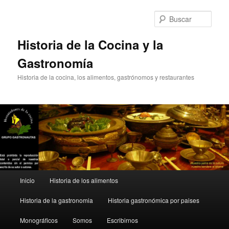
Ir
al
Busc
contenido
principal
Historia de la Cocina y la
Gastronomía
Historia de la cocina, los alimentos, gastrónomos y restaurantes
Menú
Inicio
Historia de los alimentos
principal
Historia de la gastronomia
Historia gastronómica por paises
Monográficos
Somos
Escribirnos