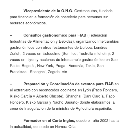
–
Vicepresidente de la O.N.G.
Gastronautas, fundada
para financiar la formación de hostelería para personas sin
recursos económicos.
–
Consultor gastronómico para FIAB
(Federación
Industrias de Alimentación y Bebidas), organizando intercambios
gastronómicos con otros restaurantes de Europa, Londres,
Zurich, 2 veces en Estocolmo (Bon Iloc, 1estrella michelín), 2
veces en Lyon y acciones de intercambio gastronómico en Sao
Paulo, Bogotá , New York, Praga , Varsovia, Tokio, San
Francisco, Shanghai, Zagreb, etc
–
Preparación y Coordinación de eventos para FIAB
en
el extranjero con reconocidos cocineros en Lyón (Paco Roncero,
Kisko García y Alberto Chicote), Shanghai (Dani García, Paco
Roncero, Kisko García y Nacho Basurto) donde elaboramos la
cena de inauguración de la ministra de Agricultura españoila.
–
Formador en el Corte Ingles,
desde el año 2002 hasta
la actualidad, con sede en Herrera Oria.