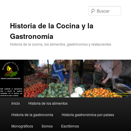
Ir
al
Busc
contenido
principal
Historia de la Cocina y la
Gastronomía
Historia de la cocina, los alimentos, gastrónomos y restaurantes
Menú
Inicio
Historia de los alimentos
principal
Historia de la gastronomia
Historia gastronómica por paises
Monográficos
Somos
Escribirnos