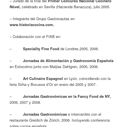
– Jurado de la final del
Primer Concurso Nacional Cocinero
Nóvel,
celebrado en Sevilla (Hacienda Benazuza), julio 2005.
– Integrante del Grupo Gastronautas en
www.historiacocina.com.
– Colaboración con el FIAB en:
–
Speciality Fine Food
de Londres,2005, 2006.
–
Jornadas de Alimentación y Gastronomía Española
en Estocolmo junto con Matjias Dahlgren, 2005, 2006.
–
Art Culinaire Espagnol
en Lyón, coincidiendo con la
feria Sirha y Bocusse d’Or en enero del 2005 y 2007.
–
Jornadas Gastronómicas en la Fancy Food de NY,
2006, 2007 y 2008.
–
Jornadas Gastronómicas
e intercambio con el
restaurante Greülich de Zürich, 2006. Incluyendo conferencia
sobre cocina española.