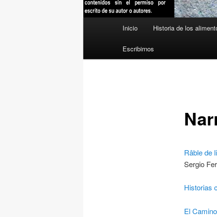
Menú
Inicio
Historia de los aliment
principal
Escribirnos
Nar
Râble de l
Sergio Fe
Historias 
El Camino 