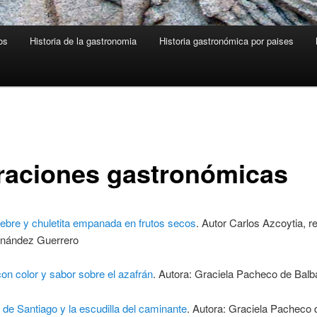
os
Historia de la gastronomia
Historia gastronómica por paises
raciones gastronómicas
iebre y chuletita empanada en frutos secos
. Autor Carlos Azcoytia, r
rnández Guerrero
con color y sabor sobre el azafrán
. Autora: Graciela Pacheco de Balb
de Santiago y la escudilla del caminante
. Autora: Graciela Pacheco 