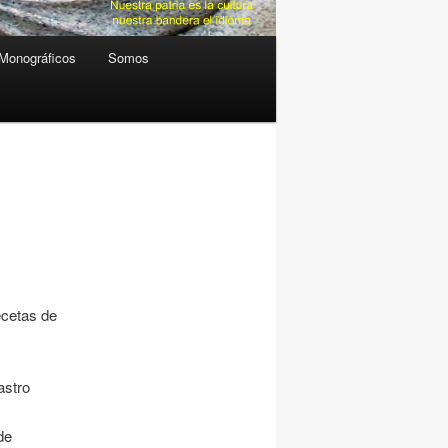
Monográficos
Somos
ecetas de
astro
de