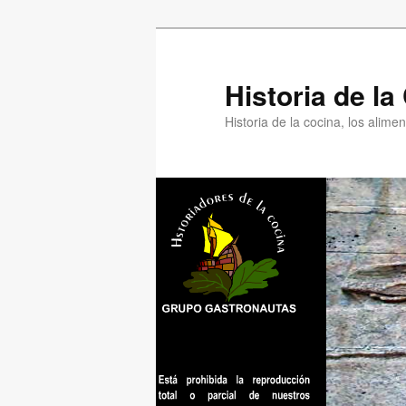
Ir
al
contenido
Historia de l
principal
Historia de la cocina, los alim