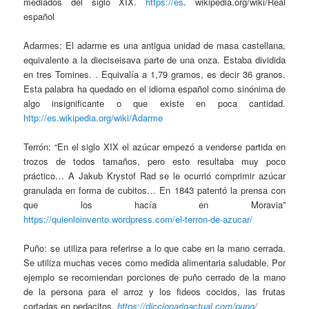
mediados del siglo XIX.
https://es
. wikipedia.org/wiki/Real
español
Adarmes: El adarme es una antigua unidad de masa castellana,
equivalente a la dieciseisava parte de una onza. Estaba dividida
en tres Tomines. . Equivalía a 1,79 gramos, es decir 36 granos.
Esta palabra ha quedado en el idioma español como sinónima de
algo insignificante o que existe en poca cantidad.
http://es.wikipedia.org/wiki/Adarme
Terrón: “En el siglo XIX el azúcar empezó a venderse partida en
trozos de todos tamaños, pero esto resultaba muy poco
práctico… A Jakub Krystof Rad se le ocurrió comprimir azúcar
granulada en forma de cubitos… En 1843 patentó la prensa con
que los hacía en Moravia”
https://quienloinvento.wordpress.com/el-terron-de-azucar/
Puño: se utiliza para referirse a lo que cabe en la mano cerrada.
Se utiliza muchas veces como medida alimentaria saludable. Por
ejemplo se recomiendan porciones de puño cerrado de la mano
de la persona para el arroz y los fideos cocidos, las frutas
cortadas en pedacitos
.
https://diccionarioactual.com/puno/