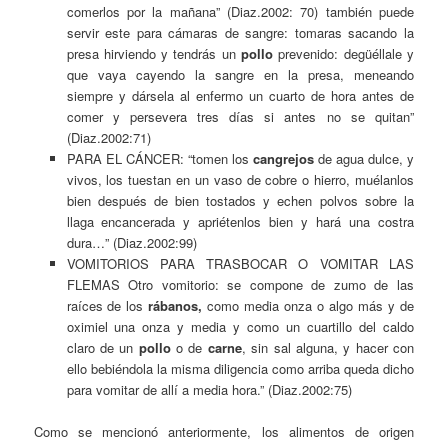
comerlos por la mañana” (Diaz.2002: 70) también puede
servir este para cámaras de sangre: tomaras sacando la
presa hirviendo y tendrás un
pollo
prevenido: degüéllale y
que vaya cayendo la sangre en la presa, meneando
siempre y dársela al enfermo un cuarto de hora antes de
comer y persevera tres días si antes no se quitan”
(Diaz.2002:71)
PARA EL CÁNCER: “tomen los
cangrejos
de agua dulce, y
vivos, los tuestan en un vaso de cobre o hierro, muélanlos
bien después de bien tostados y echen polvos sobre la
llaga encancerada y apriétenlos bien y hará una costra
dura…” (Diaz.2002:99)
VOMITORIOS PARA TRASBOCAR O VOMITAR LAS
FLEMAS Otro vomitorio: se compone de zumo de las
raíces de los
rábanos,
como media onza o algo más y de
oximiel una onza y media y como un cuartillo del caldo
claro de un
pollo
o de
carne
, sin sal alguna, y hacer con
ello bebiéndola la misma diligencia como arriba queda dicho
para vomitar de allí a media hora.” (Diaz.2002:75)
Como se mencionó anteriormente, los alimentos de origen