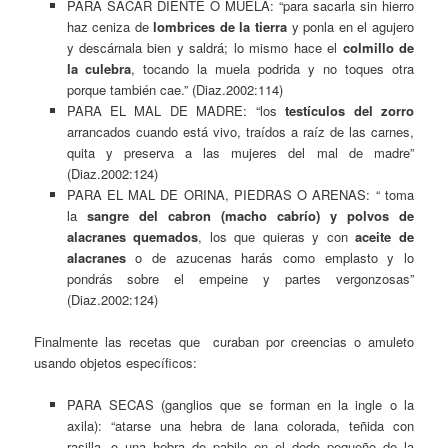
PARA SACAR DIENTE O MUELA: “para sacarla sin hierro
haz ceniza de
lombrices de la tierra
y ponla en el agujero
y descárnala bien y saldrá; lo mismo hace el
colmillo de
la culebra
, tocando la muela podrida y no toques otra
porque también cae.” (Diaz.2002:114)
PARA EL MAL DE MADRE: “los
testículos del zorro
arrancados cuando está vivo, traídos a raíz de las carnes,
quita y preserva a las mujeres del mal de madre”
(Diaz.2002:124)
PARA EL MAL DE ORINA, PIEDRAS O ARENAS: “ toma
la
sangre del cabron (macho cabrío) y polvos de
alacranes quemados
, los que quieras y con
aceite de
alacranes
o de azucenas harás como emplasto y lo
pondrás sobre el empeine y partes vergonzosas”
(Diaz.2002:124)
Finalmente las recetas que curaban por creencias o amuleto
usando objetos específicos:
PARA SECAS (ganglios que se forman en la ingle o la
axila): “atarse una hebra de lana colorada, teñida con
rasilla, o una hebra de pabilo en el dedo pequeño de la