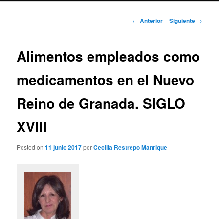
Navegación
←
Anterior
Siguiente
→
de
entradas
Alimentos empleados como
medicamentos en el Nuevo
Reino de Granada. SIGLO
XVIII
Posted on
11 junio 2017
por
Cecilia Restrepo Manrique