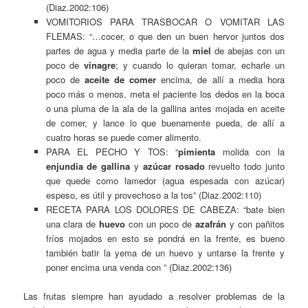
(Diaz.2002:106)
VOMITORIOS PARA TRASBOCAR O VOMITAR LAS
FLEMAS: “…cocer, o que den un buen hervor juntos dos
partes de agua y media parte de la
miel
de abejas con un
poco de
vinagre
; y cuando lo quieran tomar, echarle un
poco de
aceite de comer
encima, de allí a media hora
poco más o menos, meta el paciente los dedos en la boca
o una pluma de la ala de la gallina antes mojada en aceite
de comer, y lance lo que buenamente pueda, de allí a
cuatro horas se puede comer alimento.
PARA EL PECHO Y TOS: “
pimienta
molida con la
enjundia de gallina
y
azúcar rosado
revuelto todo junto
que quede como lamedor (agua espesada con azúcar)
espeso, es útil y provechoso a la tos” (Diaz.2002:110)
RECETA PARA LOS DOLORES DE CABEZA: “bate bien
una clara de
huevo
con un poco de
azafrán
y con pañitos
fríos mojados en esto se pondrá en la frente, es bueno
también batir la yema de un huevo y untarse la frente y
poner encima una venda con ” (Diaz.2002:136)
Las frutas siempre han ayudado a resolver problemas de la