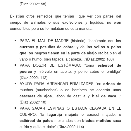
(Diaz.2002:158)
Existían otros remedios que tenían que ver con partes del
cuerpo de animales o sus excreciones y líquidos, no eran
comestibles pero se formulaban de esta manera:
PARA EL MAL DE MADRE (histeria): “sahúmate con los
cuernos y pezuñas de cabra;
y de
los vellos o pelos
que los negros tienen en la parte de abajo
reciba bien el
vaho o humo, bien tapada la cabeza…”(Diaz.2002: 103)
PARA DOLOR DE ESTÓMAGO: “toma
estiércol de
puerco
y hiérvelo en aceite, y ponlo sobre el ombligo”
(Diaz.2002: 112)
AYUDA PARA ARRANCAR FRIALDADES “en
orines
de
muchos (muchachos) o de hombres se cocerán unas
cascaras de ajos
…jabón de castilla y
hiel de vaca
…”
(Diaz.2002:110)
PARA SACAR ESPINAS O ESTACA CLAVADA EN EL
CUERPO: “la
lagartija majada
o caracol majado, o
estiércol de patos
mezclados con
bledos molidos
saca
el frio y quita el dolor” (Diaz.2002:114)