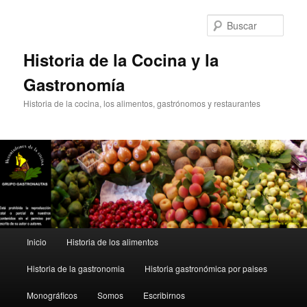
Ir
al
Busc
contenido
principal
Historia de la Cocina y la
Gastronomía
Historia de la cocina, los alimentos, gastrónomos y restaurantes
Menú
Inicio
Historia de los alimentos
principal
Historia de la gastronomia
Historia gastronómica por paises
Monográficos
Somos
Escribirnos