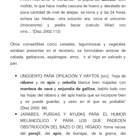
molido, lo que hace media cascara de huevo y desatado en
poca cantidad de miel de abejas, se toma y a las 24 horas
echara las hierbas…otra solución era: toma el unicornio
(rinoceronte) y piedra bezar (calculo biliar) con
vino…”(Diaz.2002:113)
Otros comestibles como cereales, leguminosas y vegetales
estaban presentes en el recetario, se formulaban arroces de
cebada, garbanzos, espárragos, arroz, o el trigo en salvado y
pan.
UNGÜENTO PARA OPILACIÓN Y HAYTOS [sic]: “hoja de
rábano
y de
apio
y
cebolla
blanca bien majadas con
manteca de vaca
y
enjundia de gallina
, batirlo todo con
las hojas del rábano y del apio hasta que se incorpore bien
y se pueda guardar; y usen en él que es probable”
(Diaz.2002: 98)
JARABES, PURGAS Y AYUDAS PARA EL HUMOR
MELANCÓLICO Y PARA LOS QUE PADECEN
OBSTRUCCIÓN DEL BAZO O DEL HÍGADO: “tome raíces
del
perejil
, del
apio
, de borrajas, de la grama, del