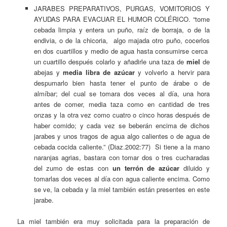
JARABES PREPARATIVOS, PURGAS, VOMITORIOS Y
AYUDAS PARA EVACUAR EL HUMOR COLÉRICO. “tome
cebada limpia y entera un puño, raíz de borraja, o de la
endivia, o de la chicoria, algo majada otro puño, cocerlos
en dos cuartillos y medio de agua hasta consumirse cerca
un cuartillo después colarlo y añadirle una taza de
miel
de
abejas y
media libra de azúcar
y volverlo a hervir para
despumarlo bien hasta tener el punto de árabe o de
almíbar; del cual se tomara dos veces al día, una hora
antes de comer, media taza como en cantidad de tres
onzas y la otra vez como cuatro o cinco horas después de
haber comido; y cada vez se beberán encima de dichos
jarabes y unos tragos de agua algo calientes o de agua de
cebada cocida caliente.” (Diaz.2002:77) Si tiene a la mano
naranjas agrias, bastara con tomar dos o tres cucharadas
del zumo de estas con
un terrón de azúcar
diluido y
tomarlas dos veces al día con agua caliente encima. Como
se ve, la cebada y la miel también están presentes en este
jarabe.
La miel también era muy solicitada para la preparación de