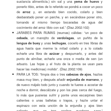
sustancia alimenticia.) sin sal y una
yema de huevo
y
ponerlo tibio, antes de lo referido se pondrá a cocer un poco
de
arroz
y, en estando bien cocido, colarlo y bien
desbaratado poner un parche, y en secándose poner otro,
tomando al mismo tiempo bocaradas de agua del
cocimiento del arroz tibio con sal.” (Diaz.2002:102)
JARABES PARA RUMAS (reumas) cálidas: “un poco de
cebada
, un manojito de
verdolagas
, un puñito de la
lengua de buey
y unas
lechugas
, cocerlo en tres libras de
agua hasta que merme la mitad colarlo y a lo colado
echarle una libra de
azúcar
y despumarlo, y antes del
punto de almíbar, echarle una onza o media de sen (un
arbusto. Las hojas y el fruto de la planta se usan para
hacer las medicinas) molido”. (Diaz.2002:109)
PARA LA TOS: “limpia dos o tres
cabezas de ajos
, hazlos
masa muy bien, y después añadir
enjundia de marrano
, y
de nuevo májalo todo junto y cuando te fueres a acostar de
noche a dormir, descálzate y pon los pies cerca del fuego,
lo más que pusieras sufrir y ponte unos escarpines bien
calientes o unas balletas o trapos, y hazte untar el
espinazo con esta unción de la enjundia y ajos bien
caliente, que en tres noches quedaras sano.”