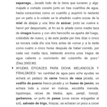
esparrago
,…lavado todo de la tierra que tuvieren y algo
majado o cortado cocerlo junto en tres cuartillos de agua,
hasta consumirse como un cuartillo y exprimir lo restante
por un paño a lo colado se le añadirán cuatro onzas de la
miel
de abejas y una libra de
azúcar
; junto se vuelve a
hervir por despumarlo, al fin se le añade como media taza
de
vinagre
bueno y con otro hervocillo se aparta del fuego,
colándolo de nuevo, y de este jarabe por tres días o cinco
se tomara cada día una hora antes de comer y a la tarde
como cuatro o cinco horas después de haber comido, por
cada vez media taza, bebiendo encima unos tragos de
agua caliente o cocimiento del culantrillo de pozo.”
(Diaz.2002:80)
AYUDAS EFICACES PARA DICHA MELANCOLÍA Y
FRIALDADES: “en cantidad de agua para ocho ayudas se
echará un pedazo de
carne
fresca
de vaca
picada, un
codillo de puerco
fresco picado y un
hueso de jamón
, se
echara todo a cocer en malvas, escobilla menuda,
topotoropo, raíces de bledos, apio, perejil, toronjil,
garbanzos
, un puño de
pasas
(uvas secas enjugadas al
sol),
salvado de trigo,
linazas, se echaran un poco a cocer