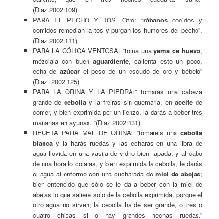
(Diaz.2002:109)
PARA EL PECHO Y TOS, Otro: “
rábanos
cocidos y
comidos remedian la tos y purgan los humores del pecho”.
(Diaz.2002:111)
PARA LA CÓLICA VENTOSA: “toma una
yema de huevo
,
mézclala con buen
aguardiente
, calienta esto un poco,
echa de
azúcar
el peso de un escudo de oro y bébelo”
(Diaz. 2002:125)
PARA LA ORINA Y LA PIEDRA:” tomaras una cabeza
grande de
cebolla
y la freiras sin quemarla, en
aceite
de
comer, y bien exprimida por un lienzo, la darás a beber tres
mañanas en ayunas. “(Diaz.2002:131)
RECETA PARA MAL DE ORINA: “tomareis una
cebolla
blanca
y la harás ruedas y las echaras en una libra de
agua llovida en una vasija de vidrio bien tapada, y al cabo
de una hora lo colaras, y bien exprimida la cebolla, le darás
el agua al enfermo con una cucharada de
miel de abejas
;
bien entendido que sólo se le da a beber con la miel de
abejas lo que saliere solo de la cebolla exprimida, porque el
otro agua no sirven; la cebolla ha de ser grande, o tres o
cuatro chicas si o hay grandes hechas ruedas.”