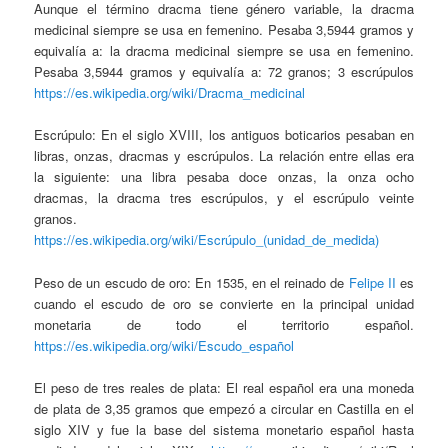
Aunque el término dracma tiene género variable, la dracma
medicinal siempre se usa en femenino. Pesaba 3,5944 gramos y
equivalía a: la dracma medicinal siempre se usa en femenino.
Pesaba 3,5944 gramos y equivalía a: 72 granos; 3 escrúpulos
https://es.wikipedia.org/wiki/Dracma_medicinal
Escrúpulo: En el siglo XVIII, los antiguos boticarios pesaban en
libras, onzas, dracmas y escrúpulos. La relación entre ellas era
la siguiente: una libra pesaba doce onzas, la onza ocho
dracmas, la dracma tres escrúpulos, y el escrúpulo veinte
granos.
https://es.wikipedia.org/wiki/Escrúpulo_(unidad_de_medida)
Peso de un escudo de oro: En 1535, en el reinado de
Felipe II
es
cuando el escudo de oro se convierte en la principal unidad
monetaria de todo el territorio español.
https://es.wikipedia.org/wiki/Escudo_español
El peso de tres reales de plata: El real español era una moneda
de plata de 3,35 gramos que empezó a circular en Castilla en el
siglo XIV y fue la base del sistema monetario español hasta