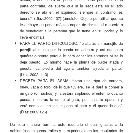
parte contraria, de suerte que si la seca está en el lado
derecho se ata en el izquierdo, siempre al contrario; es
bueno”. (Diaz.2002:107) (amuleto: Objeto portátil al que se
le atribuye un poder mágico capaz de dar salud o suerte o
de beneficiar a la persona que lo tiene en su poder y lo
lleva encima.)
PARA EL PARTO DIFICULTOSO: “le ataras un manojito de
perejil
al muslo por la banda de adentro y así que para
quitárselo pronto porque le hará echar las entrañas si se lo
deja puesto. Lo mismo hace la pluma de buitre atada y
puesta. La piedra del águila también ayuda al parto.”
(Diaz.2002: 113)
RECETA PARA EL ASMA: “toma una tripa de carnero,
buey, vaca o toro, de lo que tuviere, se le dará a comer a
un gato (o muchos) y la estará soplando el enfermo cuanto
pueda, mientras la come el gato, por la parte opuesta y
verá como el mal se le pega al gato y él queda bueno”.
(Diaz.2002:125)
De esta manera termina este recetario el cual gracias a la
sabiduría de algunos frailes y la experiencia en los resultados de