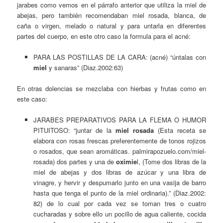
jarabes como vemos en el párrafo anterior que utiliza la miel de
abejas, pero también recomendaban miel rosada, blanca, de
caña o virgen, melado o natural y para untarla en diferentes
partes del cuerpo, en este otro caso la formula para el acné:
PARA LAS POSTILLAS DE LA CARA: (acné) “úntalas con
miel
y sanaras” (Diaz.2002:63)
En otras dolencias se mezclaba con hierbas y frutas como en
este caso:
JARABES PREPARATIVOS PARA LA FLEMA O HUMOR
PITUITOSO: “juntar de la
miel rosada
(Esta receta se
elabora con rosas frescas preferentemente de tonos rojizos
o rosados, que sean aromáticas. palmirapozuelo.com/miel-
rosada) dos partes y una de
oximie
l, (Tome dos libras de la
miel de abejas y dos libras de azúcar y una libra de
vinagre, y hervir y despumarlo junto en una vasija de barro
hasta que tenga el punto de la miel ordinaria).” (Diaz.2002:
82) de lo cual por cada vez se toman tres o cuatro
cucharadas y sobre ello un pocillo de agua caliente, cocida