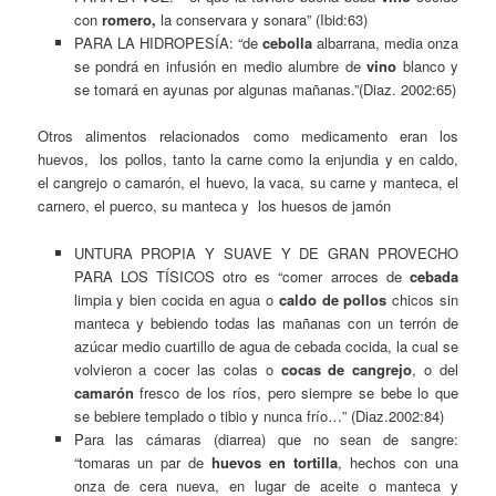
con
romero,
la conservara y sonara” (Ibid:63)
PARA LA HIDROPESÍA: “de
cebolla
albarrana, media onza
se pondrá en infusión en medio alumbre de
vino
blanco y
se tomará en ayunas por algunas mañanas.”(Diaz. 2002:65)
Otros alimentos relacionados como medicamento eran los
huevos, los pollos, tanto la carne como la enjundia y en caldo,
el cangrejo o camarón, el huevo, la vaca, su carne y manteca, el
carnero, el puerco, su manteca y los huesos de jamón
UNTURA PROPIA Y SUAVE Y DE GRAN PROVECHO
PARA LOS TÍSICOS otro es “comer arroces de
cebada
limpia y bien cocida en agua o
caldo de pollos
chicos sin
manteca y bebiendo todas las mañanas con un terrón de
azúcar medio cuartillo de agua de cebada cocida, la cual se
volvieron a cocer las colas o
cocas de cangrejo
, o del
camarón
fresco de los ríos, pero siempre se bebe lo que
se bebiere templado o tibio y nunca frío…” (Diaz.2002:84)
Para las cámaras (diarrea) que no sean de sangre:
“tomaras un par de
huevos en tortilla
, hechos con una
onza de cera nueva, en lugar de aceite o manteca y