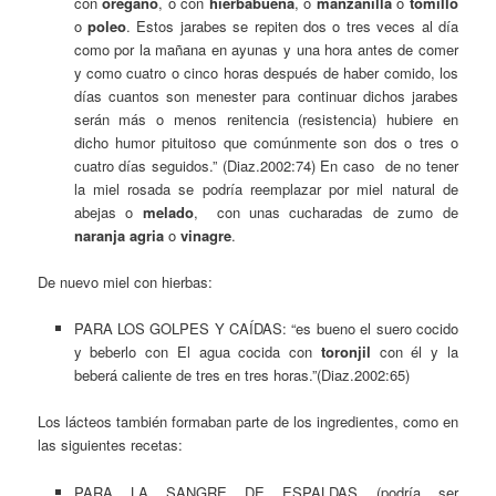
con
orégano
, o con
hierbabuena
, o
manzanilla
o
tomillo
o
poleo
. Estos jarabes se repiten dos o tres veces al día
como por la mañana en ayunas y una hora antes de comer
y como cuatro o cinco horas después de haber comido, los
días cuantos son menester para continuar dichos jarabes
serán más o menos renitencia (resistencia) hubiere en
dicho humor pituitoso que comúnmente son dos o tres o
cuatro días seguidos.” (Diaz.2002:74) En caso de no tener
la miel rosada se podría reemplazar por miel natural de
abejas o
melado
, con unas cucharadas de zumo de
naranja agria
o
vinagre
.
De nuevo miel con hierbas:
PARA LOS GOLPES Y CAÍDAS: “es bueno el suero cocido
y beberlo con El agua cocida con
toronjil
con él y la
beberá caliente de tres en tres horas.”(Diaz.2002:65)
Los lácteos también formaban parte de los ingredientes, como en
las siguientes recetas:
PARA LA SANGRE DE ESPALDAS (podría ser