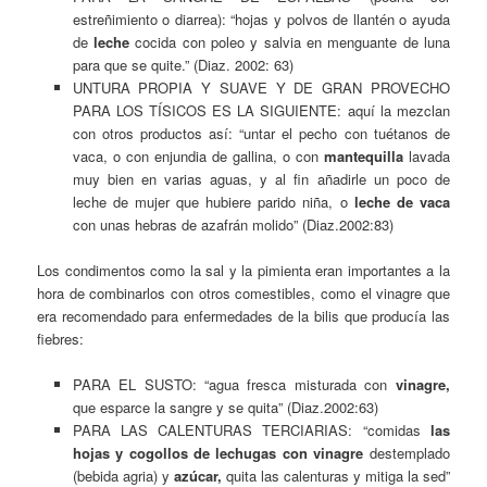
estreñimiento o diarrea): “hojas y polvos de llantén o ayuda
de
leche
cocida con poleo y salvia en menguante de luna
para que se quite.” (Diaz. 2002: 63)
UNTURA PROPIA Y SUAVE Y DE GRAN PROVECHO
PARA LOS TÍSICOS ES LA SIGUIENTE: aquí la mezclan
con otros productos así: “untar el pecho con tuétanos de
vaca, o con enjundia de gallina, o con
mantequilla
lavada
muy bien en varias aguas, y al fin añadirle un poco de
leche de mujer que hubiere parido niña, o
leche de vaca
con unas hebras de azafrán molido” (Diaz.2002:83)
Los condimentos como la sal y la pimienta eran importantes a la
hora de combinarlos con otros comestibles, como el vinagre que
era recomendado para enfermedades de la bilis que producía las
fiebres:
PARA EL SUSTO: “agua fresca misturada con
vinagre,
que esparce la sangre y se quita” (Diaz.2002:63)
PARA LAS CALENTURAS TERCIARIAS: “comidas
las
hojas y cogollos de lechugas con vinagre
destemplado
(bebida agria) y
azúcar,
quita las calenturas y mitiga la sed”