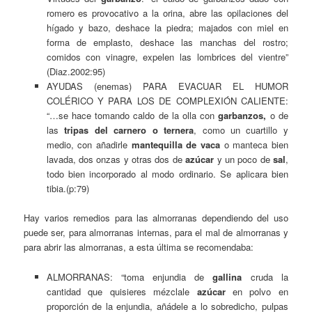
romero es provocativo a la orina, abre las opilaciones del
hígado y bazo, deshace la piedra; majados con miel en
forma de emplasto, deshace las manchas del rostro;
comidos con vinagre, expelen las lombrices del vientre”
(Diaz.2002:95)
AYUDAS (enemas) PARA EVACUAR EL HUMOR
COLÉRICO Y PARA LOS DE COMPLEXIÓN CALIENTE:
“…se hace tomando caldo de la olla con
garbanzos,
o de
las
tripas del carnero o ternera
, como un cuartillo y
medio, con añadirle
mantequilla de vaca
o manteca bien
lavada, dos onzas y otras dos de
azúcar
y un poco de
sal
,
todo bien incorporado al modo ordinario. Se aplicara bien
tibia.(p:79)
Hay varios remedios para las almorranas dependiendo del uso
puede ser, para almorranas internas, para el mal de almorranas y
para abrir las almorranas, a esta última se recomendaba:
ALMORRANAS: “toma enjundia de
gallina
cruda la
cantidad que quisieres mézclale
azúcar
en polvo en
proporción de la enjundia, añádele a lo sobredicho, pulpas