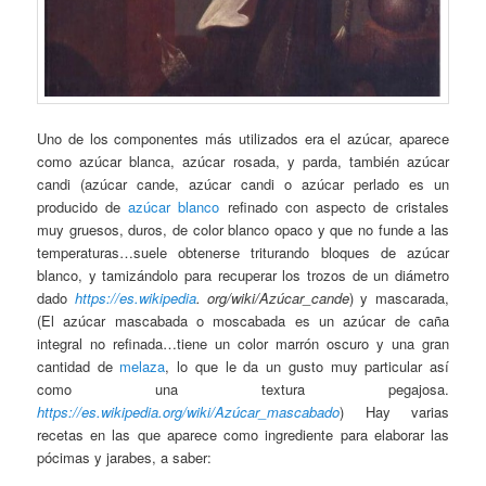
Uno de los componentes más utilizados era el azúcar, aparece
como azúcar blanca, azúcar rosada, y parda, también azúcar
candi (azúcar cande, azúcar candi o azúcar perlado es un
producido de
azúcar blanco
refinado con aspecto de cristales
muy gruesos, duros, de color blanco opaco y que no funde a las
temperaturas…suele obtenerse triturando bloques de azúcar
blanco, y tamizándolo para recuperar los trozos de un diámetro
dado
https://es.wikipedia
. org/wiki/Azúcar_cande
) y mascarada,
(El azúcar mascabada o moscabada es un azúcar de caña
integral no refinada…tiene un color marrón oscuro y una gran
cantidad de
melaza
, lo que le da un gusto muy particular así
como una textura pegajosa.
https://es.wikipedia.org/wiki/Azúcar_mascabado
) Hay varias
recetas en las que aparece como ingrediente para elaborar las
pócimas y jarabes, a saber: