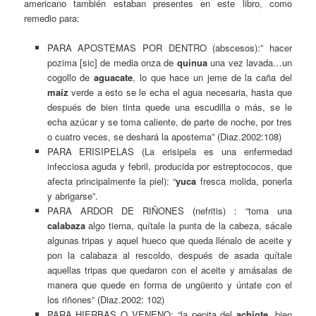
americano también estaban presentes en este libro, como
remedio para:
PARA APOSTEMAS POR DENTRO (abscesos):” hacer
pozima [sic] de media onza de
quinua
una vez lavada…un
cogollo de
aguacate
, lo que hace un jeme de la caña del
maíz
verde a esto se le echa el agua necesaria, hasta que
después de bien tinta quede una escudilla o más, se le
echa azúcar y se toma caliente, de parte de noche, por tres
o cuatro veces, se deshará la apostema” (Diaz.2002:108)
PARA ERISIPELAS (La erisipela es una enfermedad
infecciosa aguda y febril, producida por estreptococos, que
afecta principalmente la piel): “
yuca
fresca molida, ponerla
y abrigarse”.
PARA ARDOR DE RIÑONES (nefritis) : “toma una
calabaza
algo tierna, quítale la punta de la cabeza, sácale
algunas tripas y aquel hueco que queda llénalo de aceite y
pon la calabaza al rescoldo, después de asada quítale
aquellas tripas que quedaron con el aceite y amásalas de
manera que quede en forma de ungüento y úntate con el
los riñones” (Diaz.2002: 102)
PARA HIERBAS O VENENO: “la pepita del
achiote
, bien