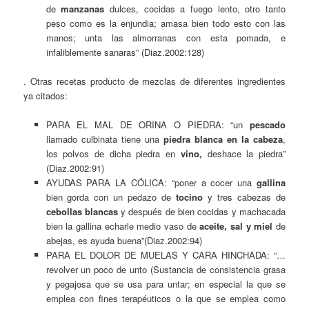
de
manzanas
dulces, cocidas a fuego lento, otro tanto
peso como es la enjundia; amasa bien todo esto con las
manos; unta las almorranas con esta pomada, e
infaliblemente sanaras” (Diaz.2002:128)
. Otras recetas producto de mezclas de diferentes ingredientes
ya citados:
PARA EL MAL DE ORINA O PIEDRA: “un
pescado
llamado culbinata tiene una
piedra blanca en la cabeza
,
los polvos de dicha piedra en
vino,
deshace la piedra”
(Diaz.2002:91)
AYUDAS PARA LA CÓLICA: “poner a cocer una
gallina
bien gorda con un pedazo de
tocino
y tres cabezas de
cebollas blancas
y después de bien cocidas y machacada
bien la gallina echarle medio vaso de
aceite, sal y miel
de
abejas, es ayuda buena”(Diaz.2002:94)
PARA EL DOLOR DE MUELAS Y CARA HINCHADA: “…
revolver un poco de unto (Sustancia de consistencia grasa
y pegajosa que se usa para untar; en especial la que se
emplea con fines terapéuticos o la que se emplea como