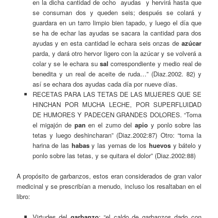
en la dicha cantidad de ocho ayudas y hervirá hasta que
se consuman dos y queden seis; después se colará y
guardara en un tarro limpio bien tapado, y luego el día que
se ha de echar las ayudas se sacara la cantidad para dos
ayudas y en esta cantidad le echara seis onzas de
azúcar
parda, y dará otro hervor ligero con la azúcar y se volverá a
colar y se le echara su
sal
correspondiente y medio real de
benedita y un real de aceite de ruda…” (Diaz.2002. 82) y
así se echara dos ayudas cada día por nueve días.
RECETAS PARA LAS TETAS DE LAS MUJERES QUE SE
HINCHAN POR MUCHA LECHE, POR SUPERFLUIDAD
DE HUMORES Y PADECEN GRANDES DOLORES. “Toma
el migajón de
pan
en el zumo del
apio
y ponlo sobre las
tetas y luego deshincharan” (Diaz.2002:87) Otro: “toma la
harina de las
habas
y las yemas de los
huevos
y bátelo y
ponlo sobre las tetas, y se quitara el dolor” (Diaz.2002:88)
A propósito de garbanzos, estos eran considerados de gran valor
medicinal y se prescribían a menudo, incluso los resaltaban en el
libro:
Virtudes del
garbanzo
: “el caldo de garbanzos dado con