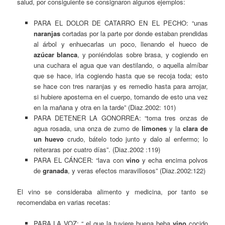
salud, por consiguiente se consignaron algunos ejemplos:
PARA EL DOLOR DE CATARRO EN EL PECHO: “unas
naranjas
cortadas por la parte por donde estaban prendidas
al árbol y enhuecarlas un poco, llenando el hueco de
azúcar blanca
, y poniéndolas sobre brasa, y cogiendo en
una cuchara el agua que van destilando, o aquella almíbar
que se hace, irla cogiendo hasta que se recoja toda; esto
se hace con tres naranjas y es remedio hasta para arrojar,
si hubiere apostema en el cuerpo, tomando de esto una vez
en la mañana y otra en la tarde” (Diaz.2002: 101)
PARA DETENER LA GONORREA: “toma tres onzas de
agua rosada, una onza de zumo de
limones
y la
clara de
un huevo
crudo, bátelo todo junto y dalo al enfermo; lo
reiteraras por cuatro días”. (Diaz.2002 :119)
PARA EL CÁNCER: “lava con
vino
y echa encima polvos
de
granada
, y veras efectos maravillosos” (Diaz.2002:122)
El vino se consideraba alimento y medicina, por tanto se
recomendaba en varias recetas:
PARA LA VOZ: “ el que la tuviere buena beba
vino
cocido