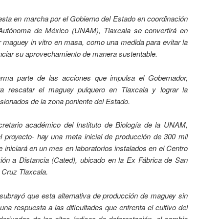
esta en marcha por el Gobierno del Estado en coordinación
 Autónoma de México (UNAM), Tlaxcala se convertirá en
ir maguey in vitro en masa, como una medida para evitar la
tenciar su aprovechamiento de manera sustentable.
forma parte de las acciones que impulsa el Gobernador,
a rescatar el maguey pulquero en Tlaxcala y lograr la
sionados de la zona poniente del Estado.
retario académico del Instituto de Biología de la UNAM,
 proyecto- hay una meta inicial de producción de 300 mil
 iniciará en un mes en laboratorios instalados en el Centro
ión a Distancia (Cated), ubicado en la Ex Fábrica de San
 Cruz Tlaxcala.
subrayó que esta alternativa de producción de maguey sin
una respuesta a las dificultades que enfrenta el cultivo del
derivadas de los altos índices de deforestación, el cambio