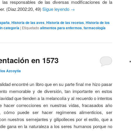
 las responsables de las diversas modificaciones de la
ber. (Diaz.2002:20, 49)
Sigue leyendo
→
spaña
,
Historia de las aves
,
Historia de las recetas
,
Historia de los
in categoría
|
Etiquetado
alimentos para enfermos
,
farmacología
mentación en 1573
los Azcoytia
lidad encontré un libro que en su parte final me hizo pasar
to memorable y de diversión, tan importante en estos
avidad que tienden a la melancolía y al recuerdo o intentos
 de hacer correcciones en nuestras vidas, fracasados año
, cómo puede ser hacer regímenes alimenticios, ser
on nuestros semejantes y gilipolleces por el estilo, que a
die gana en la naturaleza a los seres humanos porque no