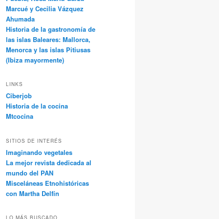
Marcué y Cecilia Vázquez
Ahumada
Historia de la gastronomía de
las islas Baleares: Mallorca,
Menorca y las islas Pitiusas
(Ibiza mayormente)
LINKS
Ciberjob
Historia de la cocina
Mtcocina
SITIOS DE INTERÉS
Imaginando vegetales
La mejor revista dedicada al
mundo del PAN
Misceláneas Etnohistóricas
con Martha Delfín
LO MÁS BUSCADO