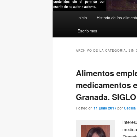
Menú
Inicio
Historia de los aliment
principal
Escribirnos
ARCHIVO DE LA CATEGORÍA:
SIN
Alimentos empl
medicamentos e
Granada. SIGLO 
Posted on
11 junio 2017
por
Cecilia
Intere
medica
Terap