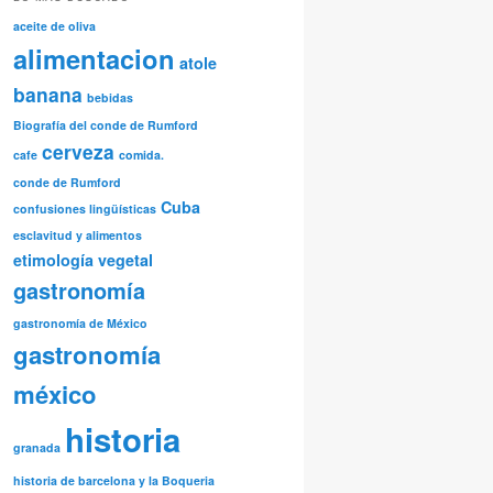
aceite de oliva
alimentacion
atole
banana
bebidas
Biografía del conde de Rumford
cerveza
cafe
comida.
conde de Rumford
Cuba
confusiones lingüísticas
esclavitud y alimentos
etimología vegetal
gastronomía
gastronomía de México
gastronomía
méxico
historia
granada
historia de barcelona y la Boqueria