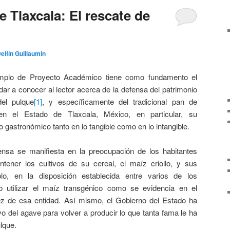
 Tlaxcala: El rescate de
elfín Guillaumin
mplo de Proyecto Académico tiene como fundamento el
 dar a conocer al lector acerca de la defensa del patrimonio
del pulque
[1]
, y específicamente del tradicional pan de
en el Estado de Tlaxcala, México, en particular, su
o gastronómico tanto en lo tangible como en lo intangible.
ensa se manifiesta en la preocupación de los habitantes
tener los cultivos de su cereal, el maíz criollo, y sus
lo, en la disposición establecida entre varios de los
o utilizar el maíz transgénico como se evidencia en el
z de esa entidad. Así mismo, el Gobierno del Estado ha
o del agave para volver a producir lo que tanta fama le ha
ulque.