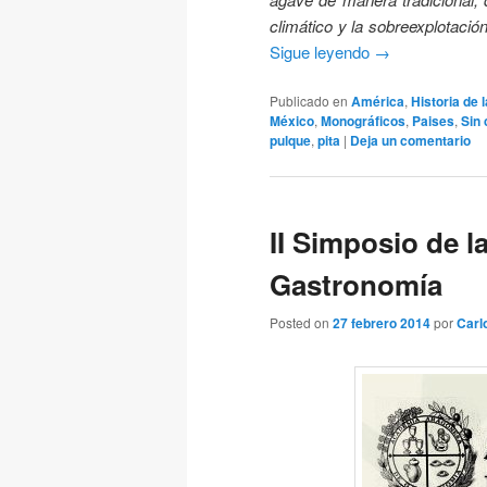
climático y la sobreexplotaci
Sigue leyendo
→
Publicado en
América
,
Historia de
México
,
Monográficos
,
Paises
,
Sin 
pulque
,
pita
|
Deja un comentario
II Simposio de 
Gastronomía
Posted on
27 febrero 2014
por
Carl