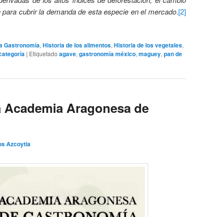
ón para cubrir la demanda de esta especie en el mercado
.
[2]
 la Gastronomía
,
Historia de los alimentos
,
Historia de los vegetales
,
categoría
|
Etiquetado
agave
,
gastronomía méxico
,
maguey
,
pan de
la Academia Aragonesa de
os Azcoytia