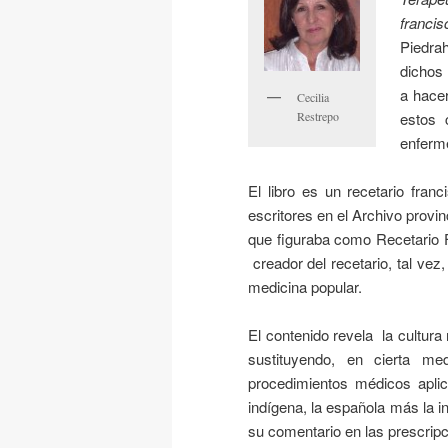
francis
Piedra
dichos
a hace
Cecilia
estos 
Restrepo
enferm
El libro es un recetario fran
escritores en el Archivo provi
que figuraba como Recetario 
creador del recetario, tal vez
medicina popular.
El contenido revela la cultur
sustituyendo, en cierta me
procedimientos médicos aplic
indígena, la española más la i
su comentario en las prescrip