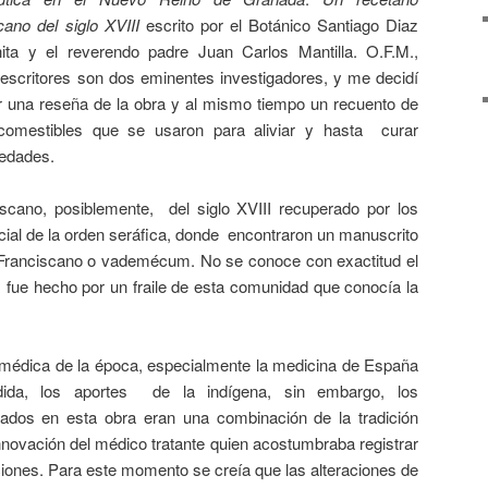
cano del siglo XVIII
escrito por el Botánico Santiago Diaz
hita y el reverendo padre Juan Carlos Mantilla. O.F.M.,
 escritores son dos eminentes investigadores, y me decidí
r una reseña de la obra y al mismo tiempo un recuento de
comestibles que se usaron para aliviar y hasta curar
edades.
ciscano, posiblemente, del siglo XVIII recuperado por los
ncial de la orden seráfica, donde encontraron un manuscrito
Franciscano o vademécum. No se conoce con exactitud el
, fue hecho por un fraile de esta comunidad que conocía la
a médica de la época, especialmente la medicina de España
dida, los aportes de la indígena, sin embargo, los
ados en esta obra eran una combinación de la tradición
nnovación del médico tratante quien acostumbraba registrar
ciones. Para este momento se creía que las alteraciones de