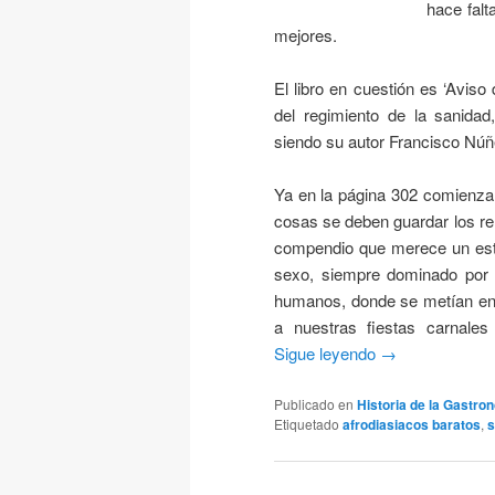
hace falt
mejores.
El libro en cuestión es ‘Aviso
del regimiento de la sanida
siendo su autor Francisco Núñ
Ya en la página 302 comienza u
cosas se deben guardar los rel
compendio que merece un estu
sexo, siempre dominado por l
humanos, donde se metían en n
a nuestras fiestas carnale
Sigue leyendo
→
Publicado en
Historia de la Gastro
Etiquetado
afrodiasiacos baratos
,
s