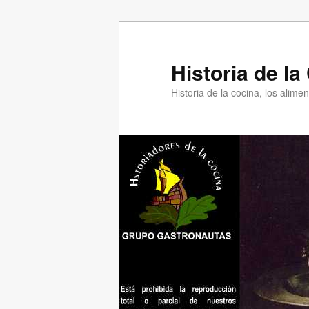
Ir
Ir
al
al
contenido
contenido
Historia de l
principal
secundario
Historia de la cocina, los alim