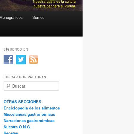
Monográficos
Somos
SÍGUENOS EN
BUSCAR POR PALABRAS
B
u
s
c
OTRAS SECCIONES
a
Enciclopedia de los alimentos
r
Misceláneas gastronómicas
Narraciones gastronómicas
Nuestra O.N.G.
Recetas