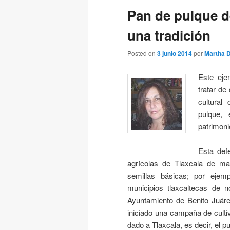
Pan de pulque de
una tradición
Posted on
3 junio 2014
por
Martha D
Este ej
e
tratar de
cultural 
pulque, 
patrimoni
Esta def
agrícolas de Tlaxcala de man
semillas básicas; por ejemp
municipios tlaxcaltecas de n
Ayuntamiento de Benito Juáre
iniciado una campaña de cultiv
dado a Tlaxcala, es decir, el p