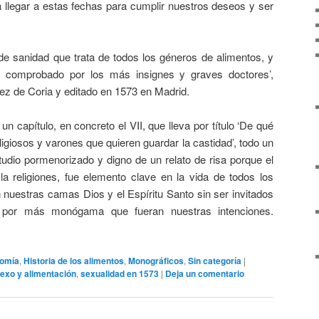
a llegar a estas fechas para cumplir nuestros deseos y ser
 de sanidad que trata de todos los géneros de alimentos, y
d, comprobado por los más insignes y graves doctores’,
ez de Coria y editado en 1573 en Madrid.
n capítulo, en concreto el VII, que lleva por título ‘De qué
igiosos y varones que quieren guardar la castidad’, todo un
dio pormenorizado y digno de un relato de risa porque el
a religiones, fue elemento clave en la vida de todos los
uestras camas Dios y el Espíritu Santo sin ser invitados
s por más monógama que fueran nuestras intenciones.
nomía
,
Historia de los alimentos
,
Monográficos
,
Sin categoría
|
exo y alimentación
,
sexualidad en 1573
|
Deja un comentario