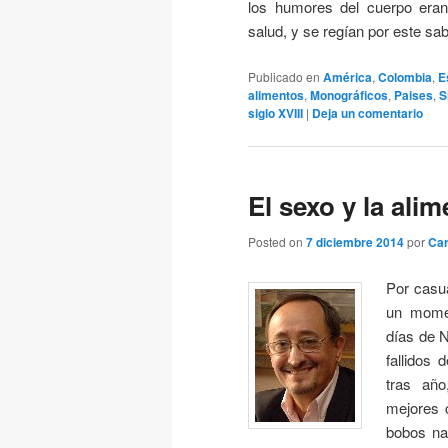
los humores del cuerpo eran
salud, y se regían por este sa
Publicado en
América
,
Colombia
,
E
alimentos
,
Monográficos
,
Paises
,
S
siglo XVIII
|
Deja un comentario
El sexo y la ali
Posted on
7 diciembre 2014
por
Car
Por casua
un momen
días de N
fallidos
tras año
mejores c
bobos na