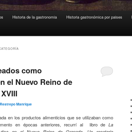
os
Historia de la gastronomia
Historia gastronómica por paises
 CATEGORÍA
eados como
n el Nuevo Reino de
XVIII
 Restrepo Manrique
sada en los productos alimenticios que se utilizaban como
mento en épocas anteriores, recurrí al libro de
La
éutica en el Nuevo Reino de Granada
.
Un recetario