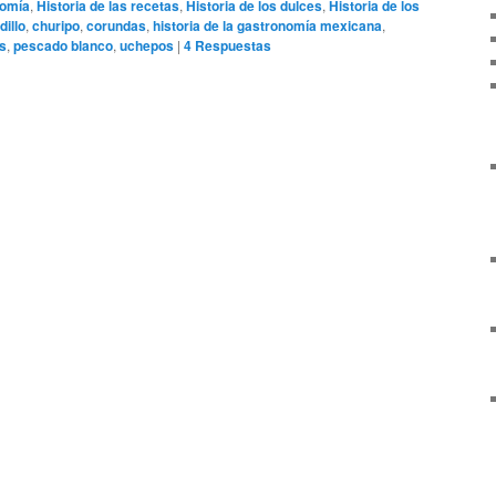
nomía
,
Historia de las recetas
,
Historia de los dulces
,
Historia de los
illo
,
churipo
,
corundas
,
historia de la gastronomía mexicana
,
s
,
pescado blanco
,
uchepos
|
4
Respuestas