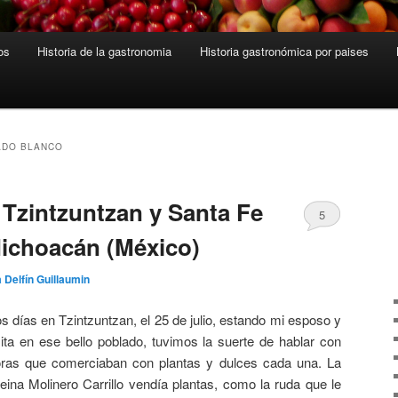
os
Historia de la gastronomia
Historia gastronómica por paises
ADO BLANCO
Tzintzuntzan y Santa Fe
5
ichoacán (México)
 Delfín Guillaumin
 días en Tzintzuntzan, el 25 de julio, estando mi esposo y
ita en ese bello poblado, tuvimos la suerte de hablar con
ras que comerciaban con plantas y dulces cada una. La
ina Molinero Carrillo vendía plantas, como la ruda que le