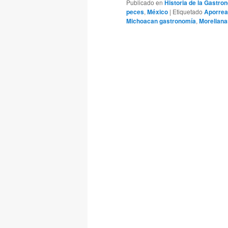
Publicado en
Historia de la Gastro
peces
,
México
|
Etiquetado
Aporread
Michoacan gastronomía
,
Moreliana