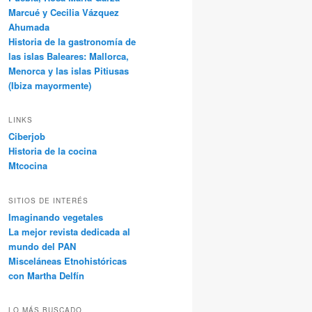
Marcué y Cecilia Vázquez
Ahumada
Historia de la gastronomía de
las islas Baleares: Mallorca,
Menorca y las islas Pitiusas
(Ibiza mayormente)
LINKS
Ciberjob
Historia de la cocina
Mtcocina
SITIOS DE INTERÉS
Imaginando vegetales
La mejor revista dedicada al
mundo del PAN
Misceláneas Etnohistóricas
con Martha Delfín
LO MÁS BUSCADO