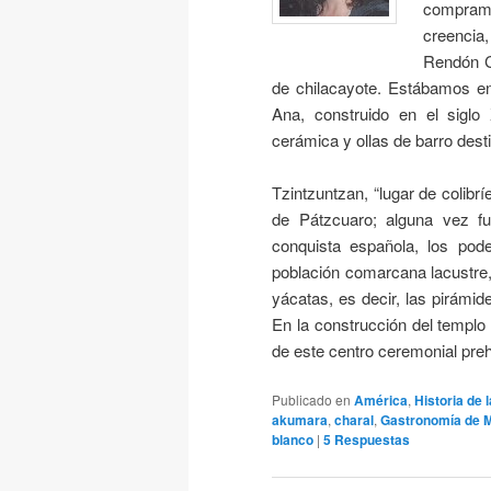
compramo
creencia
Rendón C
de chilacayote. Estábamos en
Ana, construido en el siglo
cerámica y ollas de barro desti
Tzintzuntzan, “lugar de colibr
de Pátzcuaro; alguna vez fue
conquista española, los pode
población comarcana lacustre,
yácatas, es decir, las pirámi
En la construcción del templo 
de este centro ceremonial pre
Publicado en
América
,
Historia de
akumara
,
charal
,
Gastronomía de 
blanco
|
5
Respuestas