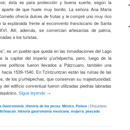
s; ésta es para protección y buena suerte, según la
, aparte de que huele muy bonito. La señora Ana María
ornelio ofrecía dulces de frutas y le compré uno muy rico
 la explanada frente al exconvento franciscano de Santa
 XVI. Allí, además, se comercian artesanías de palma,
nadas a los turistas.
íes”, es un pueblo que queda en las inmediaciones del Lago
 la capital del imperio p’urhépecha, pero, luego de la
res políticos fueron llevados a Pátzcuaro, también una
 hacia 1539-1540. En Tzintzuntzan están las ruinas de las
des, de los p’urhépechas, que conservan su majestuosidad.
y del edificio conventual fueron utilizadas piedras labradas
hispánico.
Sigue leyendo
→
 la Gastronomía
,
Historia de los peces
,
México
,
Paises
|
Etiquetado
Michoacán
,
historia gastronomía mexicana
,
mojarra
,
pescado