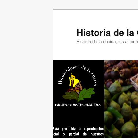
Ir
Ir
al
al
contenido
contenido
Historia de l
principal
secundario
Historia de la cocina, los alim