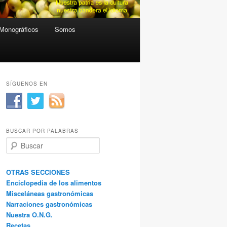
Monográficos
Somos
SÍGUENOS EN
BUSCAR POR PALABRAS
B
u
s
c
OTRAS SECCIONES
a
Enciclopedia de los alimentos
r
Misceláneas gastronómicas
Narraciones gastronómicas
Nuestra O.N.G.
Recetas