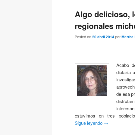
Algo delicioso, l
regionales mic
Posted on
20 abril 2014
por
Martha 
Acabo de
dictaría
investig
aproveché
de esa pr
disfrutam
interes
estuvimos en tres poblaci
Sigue leyendo
→