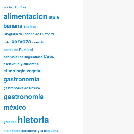
aceite de oliva
alimentacion
atole
banana
bebidas
Biografía del conde de Rumford
cerveza
cafe
comida.
conde de Rumford
Cuba
confusiones lingüísticas
esclavitud y alimentos
etimología vegetal
gastronomía
gastronomía de México
gastronomía
méxico
historia
granada
historia de barcelona y la Boqueria