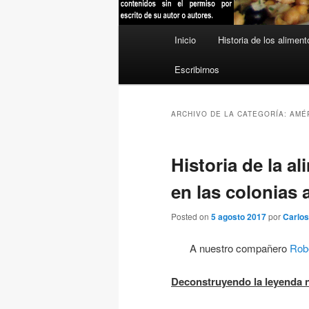
Menú
Inicio
Historia de los aliment
principal
Escribirnos
ARCHIVO DE LA CATEGORÍA:
AMÉ
Historia de la a
en las colonias
Posted on
5 agosto 2017
por
Carlos
A nuestro compañero
Rob
Deconstruyendo la leyenda 