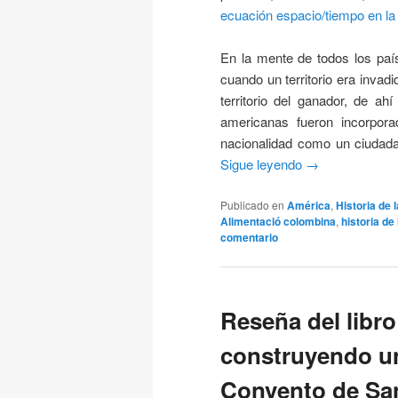
ecuación espacio/tiempo en l
En la mente de todos los paí
cuando un territorio era invad
territorio del ganador, de a
americanas fueron incorpora
nacionalidad como un ciudada
Sigue leyendo
→
Publicado en
América
,
Historia de
Alimentació colombina
,
historia de
comentario
Reseña del libr
construyendo un
Convento de San