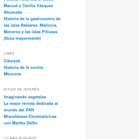
Marcué y Cecilia Vázquez
Ahumada
Historia de la gastronomía de
las islas Baleares: Mallorca,
Menorca y las islas Pitiusas
(Ibiza mayormente)
LINKS
Ciberjob
Historia de la cocina
Mtcocina
SITIOS DE INTERÉS
Imaginando vegetales
La mejor revista dedicada al
mundo del PAN
Misceláneas Etnohistóricas
con Martha Delfín
LO MÁS BUSCADO