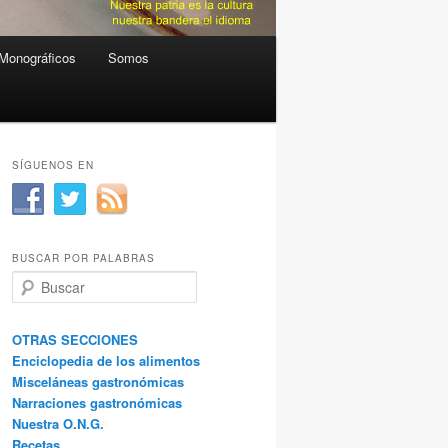
Monográficos
Somos
SÍGUENOS EN
BUSCAR POR PALABRAS
B
u
s
c
OTRAS SECCIONES
a
Enciclopedia de los alimentos
r
Misceláneas gastronómicas
Narraciones gastronómicas
Nuestra O.N.G.
Recetas