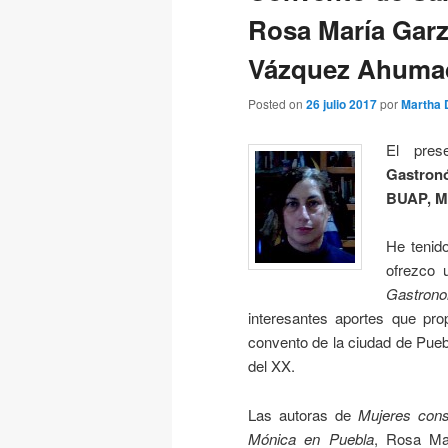
Rosa María Garz
Vázquez Ahuma
Posted on
26 julio 2017
por
Martha D
El pres
Gastronó
BUAP, M
He tenido
ofrezco 
Gastron
interesantes aportes que pro
convento de la ciudad de Puebl
del XX.
Las autoras de
Mujeres cons
Mónica en Puebla
, Rosa Ma