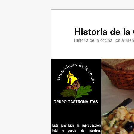
Ir
Ir
al
al
contenido
contenido
Historia de l
principal
secundario
Historia de la cocina, los alim