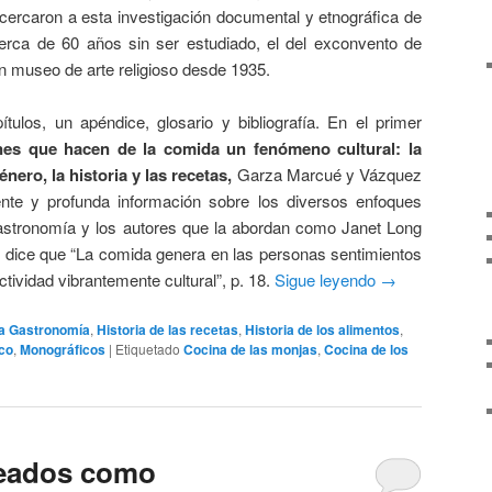
ercaron a esta investigación documental y etnográfica de
rca de 60 años sin ser estudiado, el del exconvento de
n museo de arte religioso desde 1935.
ítulos, un apéndice, glosario y bibliografía. En el primer
nes que hacen de la comida un fenómeno cultural: la
énero, la historia y las recetas,
Garza Marcué y Vázquez
te y profunda información sobre los diversos enfoques
gastronomía y los autores que la abordan como Janet Long
n dice que “La comida genera en las personas sentimientos
tividad vibrantemente cultural”, p. 18.
Sigue leyendo
→
 la Gastronomía
,
Historia de las recetas
,
Historia de los alimentos
,
co
,
Monográficos
|
Etiquetado
Cocina de las monjas
,
Cocina de los
eados como