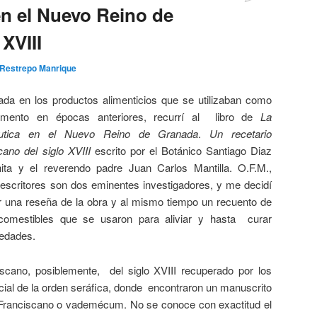
n el Nuevo Reino de
XVIII
 Restrepo Manrique
sada en los productos alimenticios que se utilizaban como
mento en épocas anteriores, recurrí al libro de
La
éutica en el Nuevo Reino de Granada
.
Un recetario
cano del siglo XVIII
escrito por el Botánico Santiago Diaz
hita y el reverendo padre Juan Carlos Mantilla. O.F.M.,
 escritores son dos eminentes investigadores, y me decidí
r una reseña de la obra y al mismo tiempo un recuento de
comestibles que se usaron para aliviar y hasta curar
edades.
ciscano, posiblemente, del siglo XVIII recuperado por los
ncial de la orden seráfica, donde encontraron un manuscrito
Franciscano o vademécum. No se conoce con exactitud el