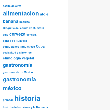
aceite de oliva
alimentacion
atole
banana
bebidas
Biografía del conde de Rumford
cerveza
cafe
comida.
conde de Rumford
Cuba
confusiones lingüísticas
esclavitud y alimentos
etimología vegetal
gastronomía
gastronomía de México
gastronomía
méxico
historia
granada
historia de barcelona y la Boqueria