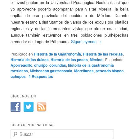
e investigación en la Universidad Pedagógica Nacional, así que
yo aproveché poderlo acompañar para visitar Morelia, la bella
capital de esa provincia del occidente de México. Durante
nuestra estancia disfrutamos de varios de los exquisitos platillos
regionales y de las interesantes vistas que ofrece esa ciudad,
aunque también estuvimos en tres poblaciones p’urhépechas
alrededor del Lago de Pátzcuaro.
Sigue leyendo
→
Publicado en
Historia de la Gastronomía
,
Historia de las recetas
,
Historia de los dulces
,
Historia de los peces
,
México
|
Etiquetado
Aporreadillo
,
churipo
,
corundas
,
historia de la gastronomía
mexicana
,
Michoacan gastronomía
,
Morelianas
,
pescado blanco
,
uchepos
|
4
Respuestas
SÍGUENOS EN
BUSCAR POR PALABRAS
B
u