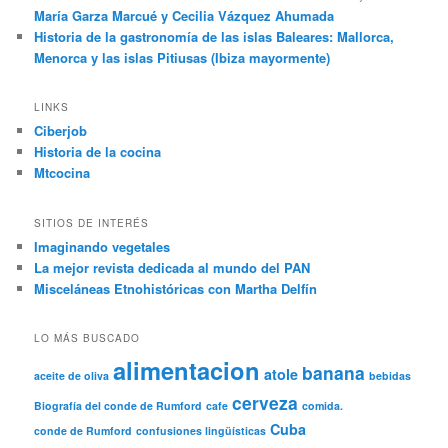
María Garza Marcué y Cecilia Vázquez Ahumada
Historia de la gastronomía de las islas Baleares: Mallorca,
Menorca y las islas Pitiusas (Ibiza mayormente)
LINKS
Ciberjob
Historia de la cocina
Mtcocina
SITIOS DE INTERÉS
Imaginando vegetales
La mejor revista dedicada al mundo del PAN
Misceláneas Etnohistóricas con Martha Delfín
LO MÁS BUSCADO
alimentacion
banana
atole
aceite de oliva
bebidas
cerveza
Biografía del conde de Rumford
cafe
comida.
Cuba
conde de Rumford
confusiones lingüísticas