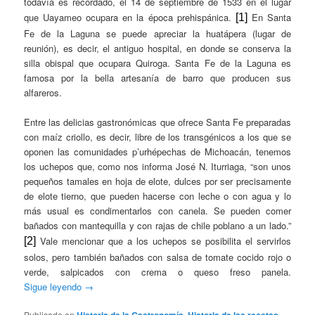
todavía es recordado, el 14 de septiembre de 1533 en el lugar
que Uayameo ocupara en la época prehispánica.
En Santa
[1]
Fe de la Laguna se puede apreciar la huatápera (lugar de
reunión), es decir, el antiguo hospital, en donde se conserva la
silla obispal que ocupara Quiroga. Santa Fe de la Laguna es
famosa por la bella artesanía de barro que producen sus
alfareros.
Entre las delicias gastronómicas que ofrece Santa Fe preparadas
con maíz criollo, es decir, libre de los transgénicos a los que se
oponen las comunidades p’urhépechas de Michoacán, tenemos
los uchepos que, como nos informa José N. Iturriaga, “son unos
pequeños tamales en hoja de elote, dulces por ser precisamente
de elote tierno, que pueden hacerse con leche o con agua y lo
más usual es condimentarlos con canela. Se pueden comer
bañados con mantequilla y con rajas de chile poblano a un lado.”
Vale mencionar que a los uchepos se posibilita el servirlos
[2]
solos, pero también bañados con salsa de tomate cocido rojo o
verde, salpicados con crema o queso freso panela.
Sigue leyendo
→
Publicado en
Historia de la Gastronomía
,
Historia de las recetas
,