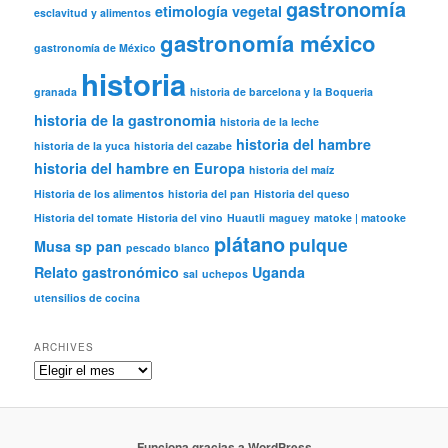
gastronomía
etimología vegetal
esclavitud y alimentos
gastronomía méxico
gastronomía de México
historia
granada
historia de barcelona y la Boqueria
historia de la gastronomia
historia de la leche
historia del hambre
historia de la yuca
historia del cazabe
historia del hambre en Europa
historia del maíz
Historia de los alimentos
historia del pan
Historia del queso
Historia del tomate
Historia del vino
Huautli
maguey
matoke | matooke
plátano
pulque
Musa sp
pan
pescado blanco
Relato gastronómico
Uganda
sal
uchepos
utensilios de cocina
ARCHIVES
Archives
Funciona gracias a WordPress