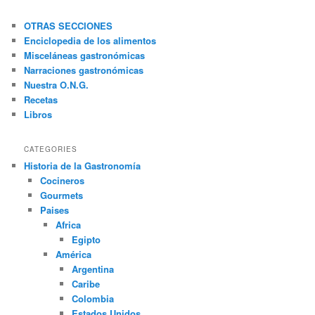
s
c
OTRAS SECCIONES
a
Enciclopedia de los alimentos
r
Misceláneas gastronómicas
Narraciones gastronómicas
Nuestra O.N.G.
Recetas
Libros
CATEGORIES
Historia de la Gastronomía
Cocineros
Gourmets
Paises
Africa
Egipto
América
Argentina
Caribe
Colombia
Estados Unidos