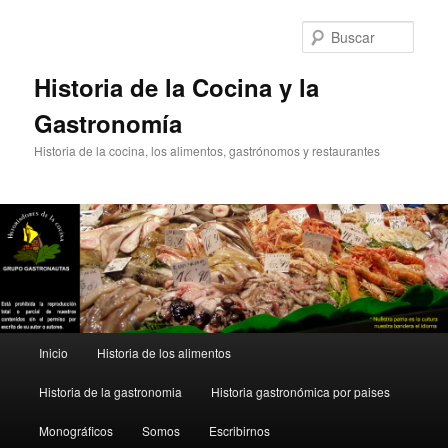
Ir
Ir
al
al
Busc
contenido
contenido
principal
secundario
Historia de la Cocina y la
Gastronomía
Historia de la cocina, los alimentos, gastrónomos y restaurantes
Menú
Inicio
Historia de los alimentos
principal
Historia de la gastronomia
Historia gastronómica por paises
Monográficos
Somos
Escribirnos