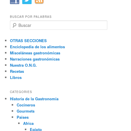
BUSCAR POR PALABRAS
B
u
s
c
OTRAS SECCIONES
a
Enciclopedia de los alimentos
r
Misceláneas gastronómicas
Narraciones gastronómicas
Nuestra O.N.G.
Recetas
Libros
CATEGORIES
Historia de la Gastronomía
Cocineros
Gourmets
Paises
Africa
Egipto