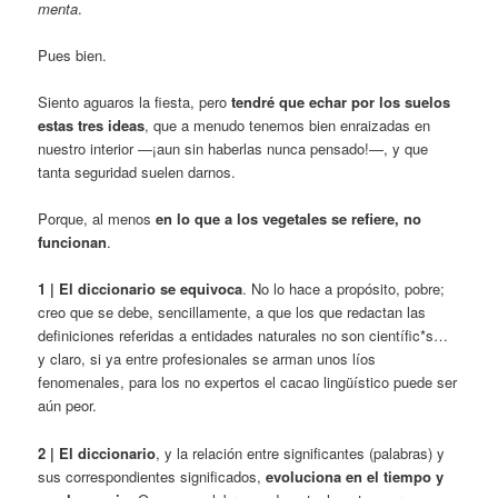
menta
.
Pues bien.
Siento aguaros la fiesta, pero
tendré que echar por los suelos
estas tres ideas
, que a menudo tenemos bien enraizadas en
nuestro interior —¡aun sin haberlas nunca pensado!—, y que
tanta seguridad suelen darnos.
Porque, al menos
en lo que a los vegetales se refiere, no
funcionan
.
1 | El diccionario se equivoca
. No lo hace a propósito, pobre;
creo que se debe, sencillamente, a que los que redactan las
definiciones referidas a entidades naturales no son científic*s…
y claro, si ya entre profesionales se arman unos líos
fenomenales, para los no expertos el cacao lingüístico puede ser
aún peor.
2 |
El diccionario
, y la relación entre significantes (palabras) y
sus correspondientes significados,
evoluciona en el tiempo y