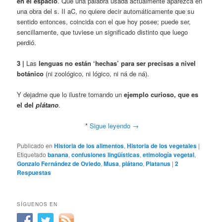
en el espacio
. Que una palabra usada actualmente aparezca en
una obra del s. II aC, no quiere decir automáticamente que su
sentido entonces, coincida con el que hoy posee; puede ser,
sencillamente, que tuviese un significado distinto que luego
perdió.
3 |
Las
lenguas no están ‘hechas’ para ser precisas a nivel
botánico
(ni zoológico, ni lógico, ni ná de ná).
Y dejadme que lo ilustre tomando un
ejemplo curioso, que es
el del
plátano
.
*
Sigue leyendo
→
Publicado en
Historia de los alimentos
,
Historia de los vegetales
|
Etiquetado
banana
,
confusiones lingüísticas
,
etimología vegetal
,
Gonzalo Fernández de Oviedo
,
Musa
,
plátano
,
Platanus
|
2
Respuestas
SÍGUENOS EN