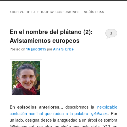
ARCHIVO DE LA ETIQUETA:
CONFUSIONES LINGÜÍSTICAS
En el nombre del plátano (2):
3
Avistamientos europeos
Posted on
16 julio 2015
por
Aina S. Erice
En episodios anteriores…
descubrimos la
inexplicable
confusión nominal que rodea a la palabra <
plátano
>
. Por
un lado, designa desde la antigüedad a un árbol de sombra
(
Platanus
sp); por otro, en algún momento del s. XVI, en