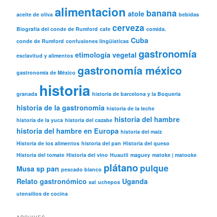
alimentacion
banana
atole
aceite de oliva
bebidas
cerveza
Biografía del conde de Rumford
cafe
comida.
Cuba
conde de Rumford
confusiones lingüísticas
gastronomía
etimología vegetal
esclavitud y alimentos
gastronomía méxico
gastronomía de México
historia
granada
historia de barcelona y la Boqueria
historia de la gastronomia
historia de la leche
historia del hambre
historia de la yuca
historia del cazabe
historia del hambre en Europa
historia del maíz
Historia de los alimentos
historia del pan
Historia del queso
Historia del tomate
Historia del vino
Huautli
maguey
matoke | matooke
plátano
pulque
Musa sp
pan
pescado blanco
Relato gastronómico
Uganda
sal
uchepos
utensilios de cocina