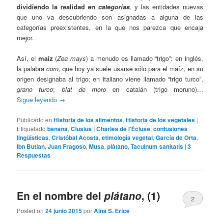
dividiendo la realidad en
categorías
, y las entidades nuevas
que uno va descubriendo son asignadas a alguna de las
categorías preexistentes, en la que nos parezca que encaja
mejor.
Así, el
maíz
(
Zea mays
) a menudo es llamado “trigo”: en inglés,
la palabra
corn
, que hoy ya suele usarse sólo para el maíz, en su
origen designaba al trigo; en italiano viene llamado “trigo turco”,
grano turco
;
blat de moro
en catalán (trigo moruno)…
Sigue leyendo
→
Publicado en
Historia de los alimentos
,
Historia de los vegetales
|
Etiquetado
banana
,
Clusius | Charles de l'Écluse
,
confusiones
lingüísticas
,
Cristóbal Acosta
,
etimología vegetal
,
García de Orta
,
Ibn Butlan
,
Juan Fragoso
,
Musa
,
plátano
,
Tacuinum sanitatis
|
3
Respuestas
En el nombre del
plátano
, (1)
2
Posted on
24 junio 2015
por
Aina S. Erice