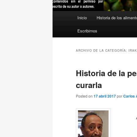
Menú
Inicio
Historia de los aliment
principal
Escribirnos
ARCHIVO DE LA CATEGORÍA:
IRAK
Historia de la p
curarla
Posted on
17 abril 2017
por
Carlos 