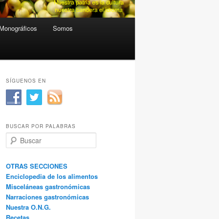
Monográficos
Somos
SÍGUENOS EN
BUSCAR POR PALABRAS
B
u
s
c
OTRAS SECCIONES
a
Enciclopedia de los alimentos
r
Misceláneas gastronómicas
Narraciones gastronómicas
Nuestra O.N.G.
Recetas