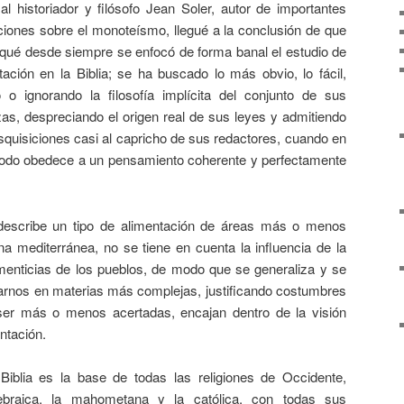
l historiador y filósofo Jean Soler, autor de importantes
ciones sobre el monoteísmo, llegué a la conclusión de que
 qué desde siempre se enfocó de forma banal el estudio de
tación en la Biblia; se ha buscado lo más obvio, lo fácil,
o o ignorando la filosofía implícita del conjunto de sus
as, despreciando el origen real de sus leyes y admitiendo
squisiciones casi al capricho de sus redactores, cuando en
 todo obedece a un pensamiento coherente y perfectamente
describe un tipo de alimentación de áreas más o menos
na mediterránea, no se tiene en cuenta la influencia de la
imenticias de los pueblos, de modo que se generaliza y se
trarnos en materias más complejas, justificando costumbres
ser más o menos acertadas, encajan dentro de la visión
entación.
iblia es la base de todas las religiones de Occidente,
hebraica, la mahometana y la católica, con todas sus