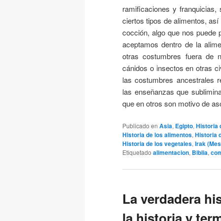
ramificaciones y franquicias, 
ciertos tipos de alimentos, a
cocción, algo que nos puede p
aceptamos dentro de la alim
otras costumbres fuera de n
cánidos o insectos en otras c
las costumbres ancestrales r
las enseñanzas que sublimina
que en otros son motivo de as
Publicado en
Asia
,
Egipto
,
Historia
Historia de los alimentos
,
Historia 
Historia de los vegetales
,
Irak (Me
Etiquetado
alimentacion
,
Biblia
,
com
La verdadera his
la historia y ter