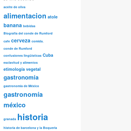
aceite de oliva
alimentacion
atole
banana
bebidas
Biografía del conde de Rumford
cerveza
cafe
comida.
conde de Rumford
Cuba
confusiones lingüísticas
esclavitud y alimentos
etimología vegetal
gastronomía
gastronomía de México
gastronomía
méxico
historia
granada
historia de barcelona y la Boqueria