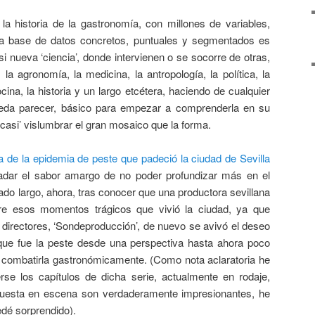
la historia de la gastronomía, con millones de variables,
 a base de datos concretos, puntuales y segmentados es
si nueva ‘ciencia’, donde intervienen o se socorre de otras,
a agronomía, la medicina, la antropología, la política, la
cina, la historia y un largo etcétera, haciendo de cualquier
ueda parecer, básico para empezar a comprenderla en su
‘casi’ vislumbrar el gran mosaico que la forma.
ia de la epidemia de peste que padeció la ciudad de Sevilla
adar el sabor amargo de no poder profundizar más en el
do largo, ahora, tras conocer que una productora sevillana
re esos momentos trágicos que vivió la ciudad, ya que
irectores, ‘Sondeproducción’, de nuevo se avivó el deseo
 que fue la peste desde una perspectiva hasta ahora poco
 combatirla gastronómicamente. (Como nota aclaratoria he
se los capítulos de dicha serie, actualmente en rodaje,
puesta en escena son verdaderamente impresionantes, he
edé sorprendido).