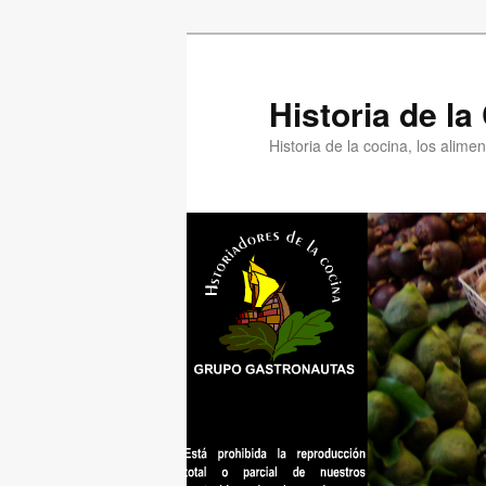
Ir
Ir
al
al
contenido
contenido
Historia de l
principal
secundario
Historia de la cocina, los alim