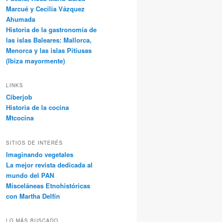
Marcué y Cecilia Vázquez
Ahumada
Historia de la gastronomía de
las islas Baleares: Mallorca,
Menorca y las islas Pitiusas
(Ibiza mayormente)
LINKS
Ciberjob
Historia de la cocina
Mtcocina
SITIOS DE INTERÉS
Imaginando vegetales
La mejor revista dedicada al
mundo del PAN
Misceláneas Etnohistóricas
con Martha Delfín
LO MÁS BUSCADO