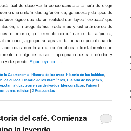
será fácil de observar la concordancia a la hora de elegir
sí como una uniformidad agronómica, ganadera y de tipos de
arecer lógico cuando en realidad son leyes ‘forzadas’ que
entación, sin preguntarnos nada más y extrañándonos de
uestro entorno, por ejemplo comer carne de serpiente,
ivilizaciones, algo que se agrava de forma especial cuando
elacionadas con la alimentación chocan frontalmente con
lmente, en algunos casos, impregnan nuestra sociedad y
co y desprecio.
Sigue leyendo
→
 de la Gastronomía
,
Historia de las aves
,
Historia de las bebidas
,
de los dulces
,
Historia de los mamíferos
,
Historia de los peces
,
sopotamia)
,
Lácteos y sus derivados
,
Monográficos
,
Paises
|
er carne
,
religión
|
2
Respuestas
toria del café. Comienza
mina la leyenda