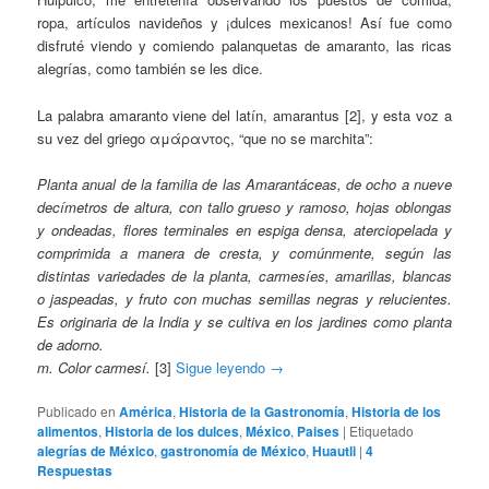
ropa, artículos navideños y ¡dulces mexicanos! Así fue como
disfruté viendo y comiendo palanquetas de amaranto, las ricas
alegrías, como también se les dice.
La palabra amaranto viene del latín, amarantus [2], y esta voz a
su vez del griego αμάραντος, “que no se marchita”:
Planta anual de la familia de las Amarantáceas, de ocho a nueve
decímetros de altura, con tallo grueso y ramoso, hojas oblongas
y ondeadas, flores terminales en espiga densa, aterciopelada y
comprimida a manera de cresta, y comúnmente, según las
distintas variedades de la planta, carmesíes, amarillas, blancas
o jaspeadas, y fruto con muchas semillas negras y relucientes.
Es originaria de la India y se cultiva en los jardines como planta
de adorno.
m. Color carmesí.
[3]
Sigue leyendo
→
Publicado en
América
,
Historia de la Gastronomía
,
Historia de los
alimentos
,
Historia de los dulces
,
México
,
Paises
|
Etiquetado
alegrías de México
,
gastronomía de México
,
Huautli
|
4
Respuestas