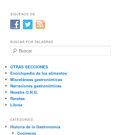
SÍGUENOS EN
BUSCAR POR PALABRAS
B
u
s
c
OTRAS SECCIONES
a
Enciclopedia de los alimentos
r
Misceláneas gastronómicas
Narraciones gastronómicas
Nuestra O.N.G.
Recetas
Libros
CATEGORIES
Historia de la Gastronomía
Cocineros