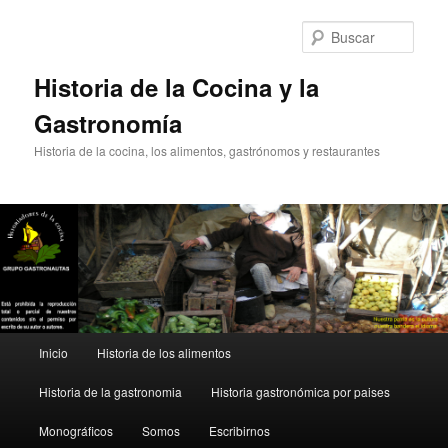
Ir
Ir
al
al
Busc
contenido
contenido
principal
secundario
Historia de la Cocina y la
Gastronomía
Historia de la cocina, los alimentos, gastrónomos y restaurantes
Menú
Inicio
Historia de los alimentos
principal
Historia de la gastronomia
Historia gastronómica por paises
Monográficos
Somos
Escribirnos