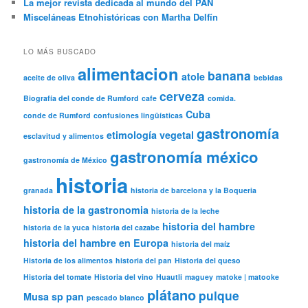
La mejor revista dedicada al mundo del PAN
Misceláneas Etnohistóricas con Martha Delfín
LO MÁS BUSCADO
alimentacion
banana
atole
aceite de oliva
bebidas
cerveza
Biografía del conde de Rumford
cafe
comida.
Cuba
conde de Rumford
confusiones lingüísticas
gastronomía
etimología vegetal
esclavitud y alimentos
gastronomía méxico
gastronomía de México
historia
granada
historia de barcelona y la Boqueria
historia de la gastronomia
historia de la leche
historia del hambre
historia de la yuca
historia del cazabe
historia del hambre en Europa
historia del maíz
Historia de los alimentos
historia del pan
Historia del queso
Historia del tomate
Historia del vino
Huautli
maguey
matoke | matooke
plátano
pulque
Musa sp
pan
pescado blanco