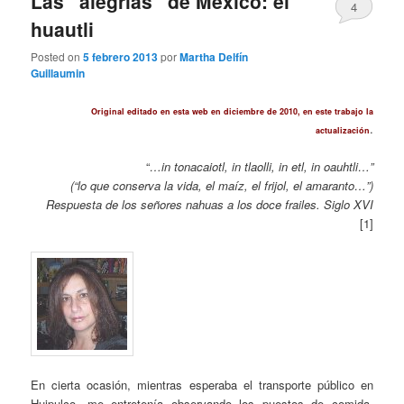
Las “alegrías” de México: el
4
huautli
Posted on
5 febrero 2013
por
Martha Delfín
Guillaumin
Original editado en esta web en diciembre de 2010, en este trabajo la
.
actualización
“
…in tonacaiotl, in tlaolli, in etl, in oauhtli…”
(“lo que conserva la vida, el maíz, el frijol, el amaranto…”)
Respuesta de los señores nahuas a los doce frailes. Siglo XVI
[1]
En cierta ocasión, mientras esperaba el transporte público en
Huipulco, me entretenía observando los puestos de comida,