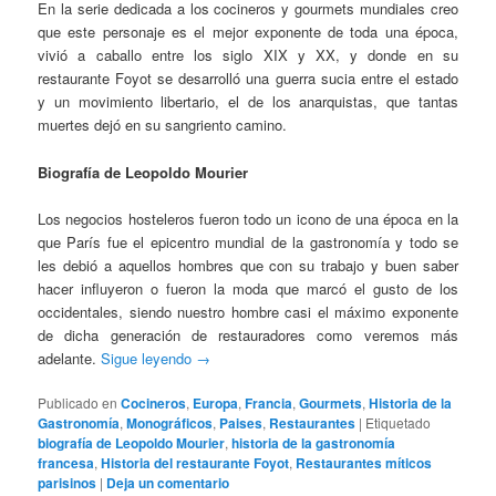
En la serie dedicada a los cocineros y gourmets mundiales creo
que este personaje es el mejor exponente de toda una época,
vivió a caballo entre los siglo XIX y XX, y donde en su
restaurante Foyot se desarrolló una guerra sucia entre el estado
y un movimiento libertario, el de los anarquistas, que tantas
muertes dejó en su sangriento camino.
Biografía de Leopoldo Mourier
Los negocios hosteleros fueron todo un icono de una época en la
que París fue el epicentro mundial de la gastronomía y todo se
les debió a aquellos hombres que con su trabajo y buen saber
hacer influyeron o fueron la moda que marcó el gusto de los
occidentales, siendo nuestro hombre casi el máximo exponente
de dicha generación de restauradores como veremos más
adelante.
Sigue leyendo
→
Publicado en
Cocineros
,
Europa
,
Francia
,
Gourmets
,
Historia de la
Gastronomía
,
Monográficos
,
Paises
,
Restaurantes
|
Etiquetado
biografía de Leopoldo Mourier
,
historia de la gastronomía
francesa
,
Historia del restaurante Foyot
,
Restaurantes míticos
parisinos
|
Deja un comentario