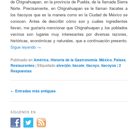
de Chignahuapan, en la provincia de Puebla, de la llamada Sierra
Norte. Precisamente, en Chignahuapan se le llaman itacates a
los tlacoyos que es la manera como en la Ciudad de México se
conocen. Antes de describir cómo son y cuáles ingredientes
llevan, me gustaría mencionar que Chignahuapan y los poblados
vecinos son lugares muy interesantes por diversas razones,
históricas, económicas y naturales, que a continuación presento.
Sigue leyendo
→
Publicado en
América
,
Historia de la Gastronomía
,
México
,
Paises
,
Restaurantes
|
Etiquetado
alverjón
,
itacate
,
tlacoyo
,
tlacoyos
|
2
Respuestas
Navegación
←
Entradas más antiguas
de
entradas
SÍGUENOS EN