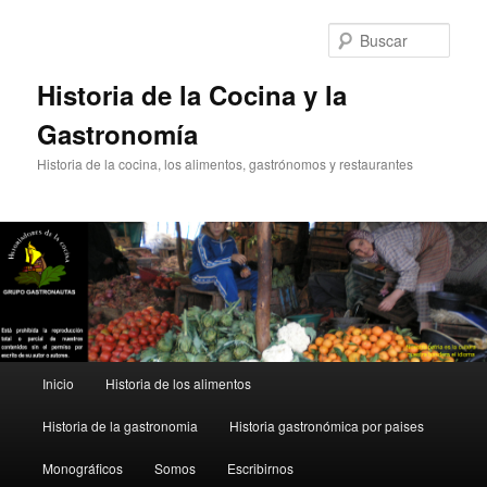
Ir
Ir
al
al
Busc
contenido
contenido
principal
secundario
Historia de la Cocina y la
Gastronomía
Historia de la cocina, los alimentos, gastrónomos y restaurantes
Menú
Inicio
Historia de los alimentos
principal
Historia de la gastronomia
Historia gastronómica por paises
Monográficos
Somos
Escribirnos