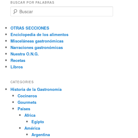
BUSCAR POR PALABRAS
B
u
s
c
OTRAS SECCIONES
a
Enciclopedia de los alimentos
r
Misceláneas gastronómicas
Narraciones gastronómicas
Nuestra O.N.G.
Recetas
Libros
CATEGORIES
Historia de la Gastronomía
Cocineros
Gourmets
Paises
Africa
Egipto
América
Argentina