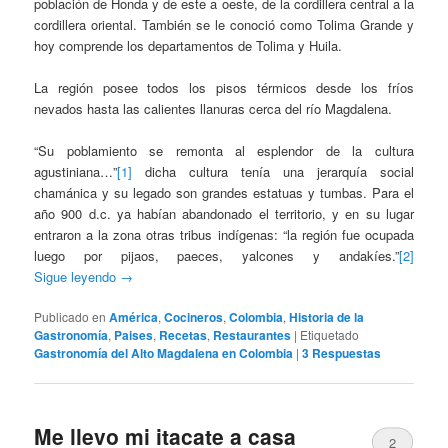
población de Honda y de este a oeste, de la cordillera central a la
cordillera oriental. También se le conoció como Tolima Grande y
hoy comprende los departamentos de Tolima y Huila.
La región posee todos los pisos térmicos desde los fríos
nevados hasta las calientes llanuras cerca del río Magdalena.
“Su poblamiento se remonta al esplendor de la cultura
agustiniana…”
[1]
dicha cultura tenía una jerarquía social
chamánica y su legado son grandes estatuas y tumbas. Para el
año 900 d.c. ya habían abandonado el territorio, y en su lugar
entraron a la zona otras tribus indígenas: “la región fue ocupada
luego por pijaos, paeces, yalcones y andakíes.”
[2]
Sigue leyendo
→
Publicado en
América
,
Cocineros
,
Colombia
,
Historia de la
Gastronomía
,
Paises
,
Recetas
,
Restaurantes
|
Etiquetado
Gastronomía del Alto Magdalena en Colombia
|
3
Respuestas
Me llevo mi itacate a casa
2