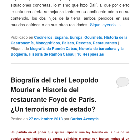
situaciones concretas, lo mismo que hizo Dalí, al que por cierto
le unía una cierta semejanza tanto en su continente cómo en su
contenido, los dos hijos de la tierra, ambos perdidos en sus
mundos oníricos o en sus otras realidades.
Sigue leyendo
→
Publicado en
Cocineros
,
España
,
Europa
,
Gourmets
,
Historia de la
Gastronomía
,
Monográficos
,
Paises
,
Recetas
,
Restaurantes
|
Etiquetado
biografia de Ramón Cabau
,
historia de barcelona y la
Boqueria
,
Historia de Ramón Cabau
|
10
Respuestas
Biografía del chef Leopoldo
Mourier e Historia del
restaurante Foyot de París.
¿Un terrorismo de estado?
Posted on
27 noviembre 2013
por
Carlos Azcoytia
Un partido en el poder que quiere imponer una ley fascista en la que no se
puedan tomar imágenes de cargas policiales o penar con fuertes multas si un