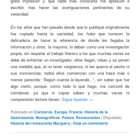
grata impresión y que nada más conocerla me apresuré a
escribir, tras hacer las averiguaciones pertinentes de su
veracidad.
En los años que han pasado desde que lo publiqué originalmente
fue copiado hasta la saciedad, los hubo que tuvieron la
delicadeza de hacer la referencia de donde les llegaba la
información y otros, la mayoría, lo daban como una investigación
propia, sin respetar el trabajo titánico a los que muchas veces se
debe de enfrentar un investigador; ellos llegan, roban y se ponen
una medalla que, al no tener vergüenza, ni les quema el pecho ni
sus conciencias; todos ellos comienzan con una frase más o
menos parecida: “
Según cuenta la leyenda…
”, sin saber que fue
algo cierto, porque, como todo lo que hago, me cercioré de
corroborar, ya que ni copiar saben y muchas veces ni
comprensión lectora tienen.
Sigue leyendo
→
Publicado en
Cocineros
,
Europa
,
Francia
,
Historia de la
Gastronomía
,
Monográficos
,
Paises
,
Restaurantes
|
Etiquetado
historia del restaurante Marguery
|
Deja un comentario