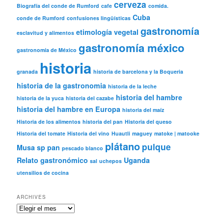
cerveza
Biografía del conde de Rumford
cafe
comida.
Cuba
conde de Rumford
confusiones lingüísticas
gastronomía
etimología vegetal
esclavitud y alimentos
gastronomía méxico
gastronomía de México
historia
granada
historia de barcelona y la Boqueria
historia de la gastronomia
historia de la leche
historia del hambre
historia de la yuca
historia del cazabe
historia del hambre en Europa
historia del maíz
Historia de los alimentos
historia del pan
Historia del queso
Historia del tomate
Historia del vino
Huautli
maguey
matoke | matooke
plátano
pulque
Musa sp
pan
pescado blanco
Relato gastronómico
Uganda
sal
uchepos
utensilios de cocina
ARCHIVES
Archives