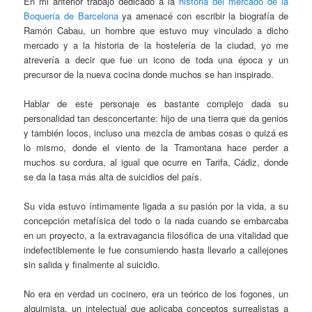
En mi anterior trabajo dedicado a la
historia del mercado de la
Boquería de Barcelona
ya amenacé con escribir la biografía de
Ramón Cabau, un hombre que estuvo muy vinculado a dicho
mercado y a la historia de la hostelería de la ciudad, yo me
atrevería a decir que fue un icono de toda una época y un
precursor de la nueva cocina donde muchos se han inspirado.
Hablar de este personaje es bastante complejo dada su
personalidad tan desconcertante: hijo de una tierra que da genios
y también locos, incluso una mezcla de ambas cosas o quizá es
lo mismo, donde el viento de la Tramontana hace perder a
muchos su cordura, al igual que ocurre en Tarifa, Cádiz, donde
se da la tasa más alta de suicidios del país.
Su vida estuvo íntimamente ligada a su pasión por la vida, a su
concepción metafísica del todo o la nada cuando se embarcaba
en un proyecto, a la extravagancia filosófica de una vitalidad que
indefectiblemente le fue consumiendo hasta llevarlo a callejones
sin salida y finalmente al suicidio.
No era en verdad un cocinero, era un teórico de los fogones, un
alquimista, un intelectual que aplicaba conceptos surrealistas a