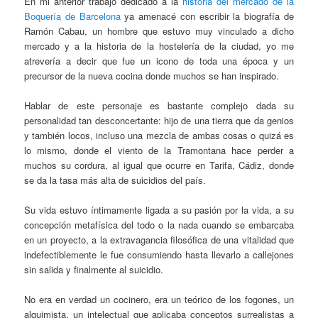
En mi anterior trabajo dedicado a la
historia del mercado de la
Boquería de Barcelona
ya amenacé con escribir la biografía de
Ramón Cabau, un hombre que estuvo muy vinculado a dicho
mercado y a la historia de la hostelería de la ciudad, yo me
atrevería a decir que fue un icono de toda una época y un
precursor de la nueva cocina donde muchos se han inspirado.
Hablar de este personaje es bastante complejo dada su
personalidad tan desconcertante: hijo de una tierra que da genios
y también locos, incluso una mezcla de ambas cosas o quizá es
lo mismo, donde el viento de la Tramontana hace perder a
muchos su cordura, al igual que ocurre en Tarifa, Cádiz, donde
se da la tasa más alta de suicidios del país.
Su vida estuvo íntimamente ligada a su pasión por la vida, a su
concepción metafísica del todo o la nada cuando se embarcaba
en un proyecto, a la extravagancia filosófica de una vitalidad que
indefectiblemente le fue consumiendo hasta llevarlo a callejones
sin salida y finalmente al suicidio.
No era en verdad un cocinero, era un teórico de los fogones, un
alquimista, un intelectual que aplicaba conceptos surrealistas a