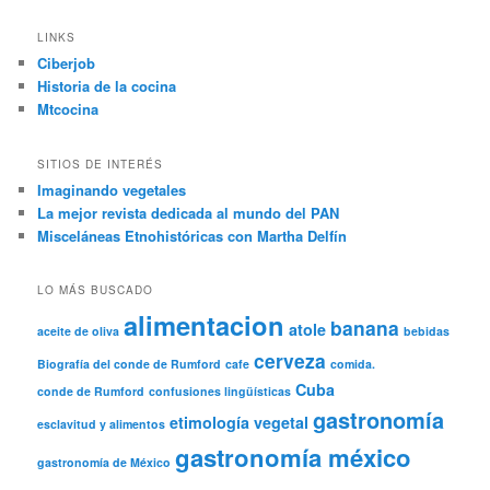
LINKS
Ciberjob
Historia de la cocina
Mtcocina
SITIOS DE INTERÉS
Imaginando vegetales
La mejor revista dedicada al mundo del PAN
Misceláneas Etnohistóricas con Martha Delfín
LO MÁS BUSCADO
alimentacion
banana
atole
aceite de oliva
bebidas
cerveza
Biografía del conde de Rumford
cafe
comida.
Cuba
conde de Rumford
confusiones lingüísticas
gastronomía
etimología vegetal
esclavitud y alimentos
gastronomía méxico
gastronomía de México