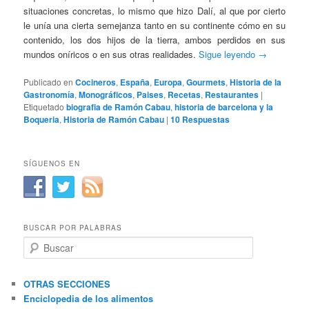
situaciones concretas, lo mismo que hizo Dalí, al que por cierto
le unía una cierta semejanza tanto en su continente cómo en su
contenido, los dos hijos de la tierra, ambos perdidos en sus
mundos oníricos o en sus otras realidades.
Sigue leyendo
→
Publicado en
Cocineros
,
España
,
Europa
,
Gourmets
,
Historia de la
Gastronomía
,
Monográficos
,
Paises
,
Recetas
,
Restaurantes
|
Etiquetado
biografia de Ramón Cabau
,
historia de barcelona y la
Boqueria
,
Historia de Ramón Cabau
|
10
Respuestas
SÍGUENOS EN
BUSCAR POR PALABRAS
B
u
s
c
OTRAS SECCIONES
a
Enciclopedia de los alimentos
r