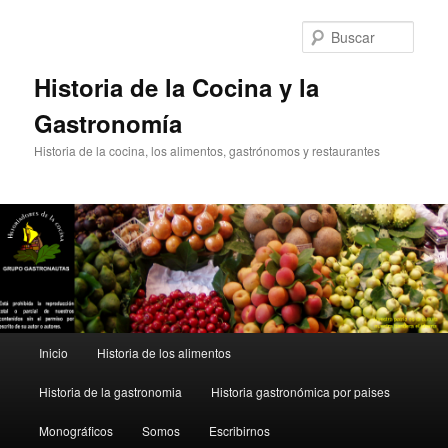
Ir
Ir
al
al
Busc
contenido
contenido
principal
secundario
Historia de la Cocina y la
Gastronomía
Historia de la cocina, los alimentos, gastrónomos y restaurantes
Menú
Inicio
Historia de los alimentos
principal
Historia de la gastronomia
Historia gastronómica por paises
Monográficos
Somos
Escribirnos