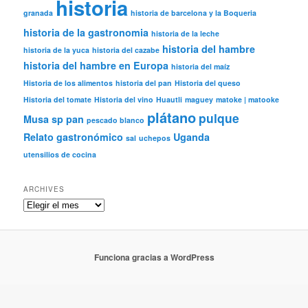
historia
granada
historia de barcelona y la Boqueria
historia de la gastronomia
historia de la leche
historia del hambre
historia de la yuca
historia del cazabe
historia del hambre en Europa
historia del maíz
Historia de los alimentos
historia del pan
Historia del queso
Historia del tomate
Historia del vino
Huautli
maguey
matoke | matooke
plátano
pulque
Musa sp
pan
pescado blanco
Relato gastronómico
Uganda
sal
uchepos
utensilios de cocina
ARCHIVES
Archives
Funciona gracias a WordPress