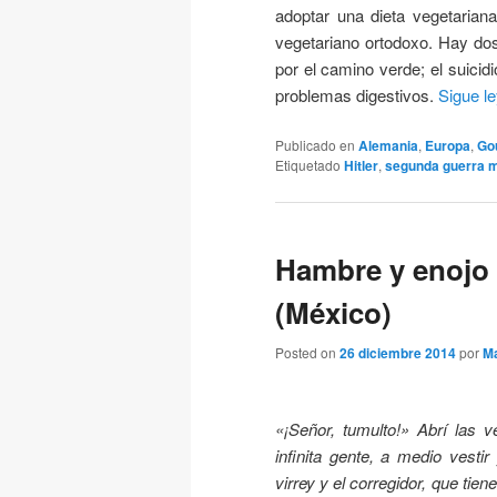
adoptar una dieta vegetarian
vegetariano ortodoxo. Hay dos
por el camino verde; el suicidi
problemas digestivos.
Sigue l
Publicado en
Alemania
,
Europa
,
Go
Etiquetado
Hitler
,
segunda guerra m
Hambre y enojo 
(México)
Posted on
26 diciembre 2014
por
Ma
«¡Señor, tumulto!» Abrí las v
infinita gente, a medio vestir
virrey y el corregidor, que ti