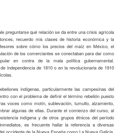
e preguntarse qué relación se da entre una crisis agrícola
onces, recuerdo mis clases de historia económica y la
ofesores sobre cómo los precios del maíz en México, el
ulación de los comerciantes se conectaban para dar como
pular en contra de la mala política gubernamental.
 de independencia de 1810 o en la revolucionaria de 1910
ícolas.
ebeliones indígenas, particularmente las campesinas del
tro con el problema de definir el término rebelión puesto
as voces como motín, sublevación, tumulto, alzamiento,
ombrar algunas de ellas. Durante el comienzo del curso, al
sistencia indígena y de otros grupos étnicos del período
nmediatos, es frecuente hallar la referencia a diversas
 del occidente de la Nueva España como La Nueva Galicia,