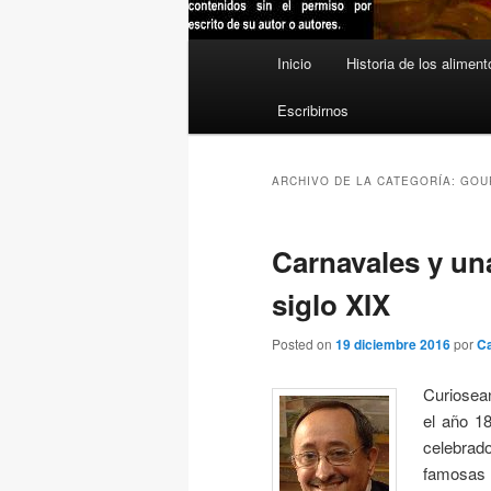
Menú
Inicio
Historia de los aliment
principal
Escribirnos
ARCHIVO DE LA CATEGORÍA:
GOU
Carnavales y un
siglo XIX
Posted on
19 diciembre 2016
por
Ca
Curiosean
el año 18
celebrad
famosas 