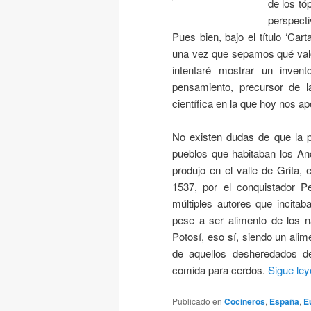
de los tó
perspecti
Pues bien, bajo el título ‘Car
una vez que sepamos qué valor 
intentaré mostrar un inven
pensamiento, precursor de la
científica en la que hoy nos 
No existen dudas de que la p
pueblos que habitaban los An
produjo en el valle de Grita, 
1537, por el conquistador P
múltiples autores que incita
pese a ser alimento de los n
Potosí, eso sí, siendo un alim
de aquellos desheredados de
comida para cerdos.
Sigue le
Publicado en
Cocineros
,
España
,
E