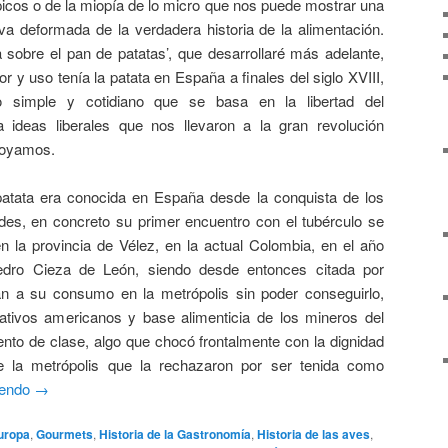
picos o de la miopía de lo micro que nos puede mostrar una
va deformada de la verdadera historia de la alimentación.
ta sobre el pan de patatas’, que desarrollaré más adelante,
y uso tenía la patata en España a finales del siglo XVIII,
to simple y cotidiano que se basa en la libertad del
 ideas liberales que nos llevaron a la gran revolución
apoyamos.
atata era conocida en España desde la conquista de los
des, en concreto su primer encuentro con el tubérculo se
en la provincia de Vélez, en la actual Colombia, en el año
edro Cieza de León, siendo desde entonces citada por
ban a su consumo en la metrópolis sin poder conseguirlo,
ativos americanos y base alimenticia de los mineros del
ento de clase, algo que chocó frontalmente con la dignidad
 la metrópolis que la rechazaron por ser tenida como
yendo
→
uropa
,
Gourmets
,
Historia de la Gastronomía
,
Historia de las aves
,