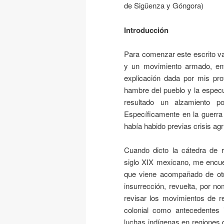
de Sigüenza y Góngora)
Introducción
Para comenzar este escrito val
y un movimiento armado, ent
explicación dada por mis pr
hambre del pueblo y la espec
resultado un alzamiento po
Específicamente en la guerra
había habido previas crisis agr
Cuando dicto la cátedra de r
siglo XIX mexicano, me encuen
que viene acompañado de otr
insurrección, revuelta, por n
revisar los movimientos de re
colonial como antecedentes i
luchas indígenas en regiones