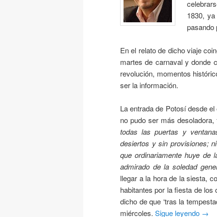
celebrar
1830, ya 
pasando p
En el relato de dicho viaje coin
martes de carnaval y donde c
revolución, momentos históri
ser la información.
La entrada de Potosí desde el 
no pudo ser más desoladora, 
todas las puertas y ventan
desiertos y sin provisiones; n
que ordinariamente huye de l
admirado de la soledad gener
llegar a la hora de la siesta,
habitantes por la fiesta de lo
dicho de que ‘tras la tempest
miércoles.
Sigue leyendo
→