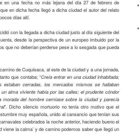
se en una fecha no más lejana del día 27 de febrero de
que en dicha fecha llegó a dicha ciudad el autor del relato
ocos días allí.
cidió con la llegada a dicha ciudad justo al día siguiente del
uenta, desde la perspectiva de un europeo imbuido por la
cos que no deberían perderse pese a lo sesgada que pueda
camino de Cuquisaca, al este de la ciudad y a una jornada,
tanto que contaba; “
Creía entrar en una ciudad inhabitada;
as estaban cerradas, los mercados mismos se hallaban
i un alma viviente había por las calles; el prudente cóndor
a morada del hombre cerníase sobre la ciudad y parecía
al
”. Dicho silencio mortuorio no tenía otro motivo que el
 costumbre muy española, unido al cansancio que tenían sus
s carnavales celebrados la noche anterior, haciendo bueno el
ad viene la calma’ y de camino podemos saber que llegó un