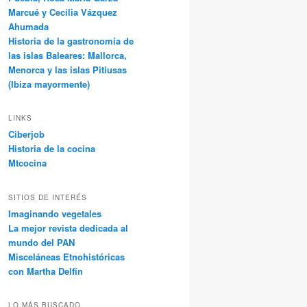
Marcué y Cecilia Vázquez
Ahumada
Historia de la gastronomía de
las islas Baleares: Mallorca,
Menorca y las islas Pitiusas
(Ibiza mayormente)
LINKS
Ciberjob
Historia de la cocina
Mtcocina
SITIOS DE INTERÉS
Imaginando vegetales
La mejor revista dedicada al
mundo del PAN
Misceláneas Etnohistóricas
con Martha Delfín
LO MÁS BUSCADO