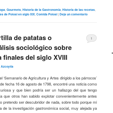
opa
,
Gourmets
,
Historia de la Gastronomía
,
Historia de las recetas
,
es de Potosi en siglo XIX
,
Comida Potosi
|
Deja un comentario
rtilla de patatas o
1
lisis sociológico sobre
 finales del siglo XVIII
 Azcoytia
l ‘Semanario de Agricultura y Artes dirigido a los párrocos’
 de fecha 16 de agosto de 1798, encontré una noticia como
uriosa y que bien podría ser un hallazgo del que tengo
ia que otros han sabido explotar convenientemente antes
no pretendo ser descubridor de nada, sobre todo porque mi
la de la investigación gastronómica social, muy alejada ya