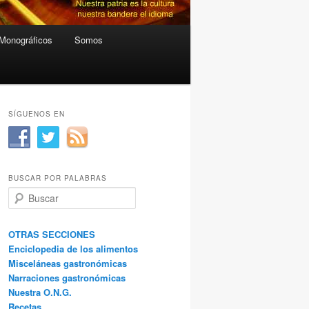
Monográficos
Somos
SÍGUENOS EN
BUSCAR POR PALABRAS
B
u
s
c
OTRAS SECCIONES
a
Enciclopedia de los alimentos
r
Misceláneas gastronómicas
Narraciones gastronómicas
Nuestra O.N.G.
Recetas