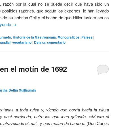
a, razón por la cual no se puede decir que haya sido un
 posibles razones, que según los expertos, lo han llevado
o de su sobrina Geli y el hecho de que Hitler tuviera serios
eyendo
→
urmets
,
Historia de la Gastronomía
,
Monográficos
,
Paises
|
undial
,
vegetariano
|
Deja un comentario
en el motín de 1692
rtha Delfín Guillaumin
entanas a toda prisa y, viendo que corría hacia la plaza
 y casi corriendo, entre los que iban gritando. «¡Muera el
enen atravesado el maíz y nos matan de hambre!
(Don Carlos