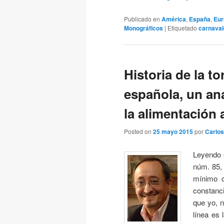
Publicado en
América
,
España
,
Eur
Monográficos
|
Etiquetado
carnaval
Historia de la to
española, un aná
la alimentación a
Posted on
25 mayo 2015
por
Carlos
Leyendo e
núm. 85,
mínimo c
constanc
que yo, 
línea es 