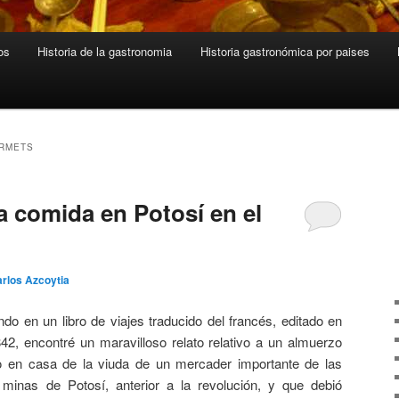
os
Historia de la gastronomia
Historia gastronómica por paises
RMETS
a comida en Potosí en el
rlos Azcoytia
do en un libro de viajes traducido del francés, editado en
42, encontré un maravilloso relato relativo a un almuerzo
o en casa de la viuda de un mercader importante de las
minas de Potosí, anterior a la revolución, y que debió