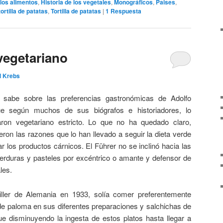
 los alimentos
,
Historia de los vegetales
,
Monográficos
,
Paises
,
tortilla de patatas
,
Tortilla de patatas
|
1
Respuesta
 vegetariano
l Krebs
sabe sobre las preferencias gastronómicas de Adolfo
que según muchos de sus biógrafos e historiadores, lo
aron vegetariano estricto. Lo que no ha quedado claro,
eron las razones que lo han llevado a seguir la dieta verde
r los productos cárnicos. El Führer no se inclinó hacia las
verduras y pasteles por excéntrico o amante y defensor de
les.
ler de Alemania en 1933, solía comer preferentemente
de paloma en sus diferentes preparaciones y salchichas de
ue disminuyendo la ingesta de estos platos hasta llegar a