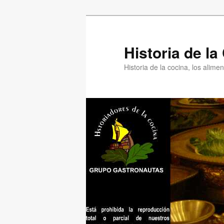
Ir
Ir
al
al
contenido
contenido
Historia de l
principal
secundario
Historia de la cocina, los alim