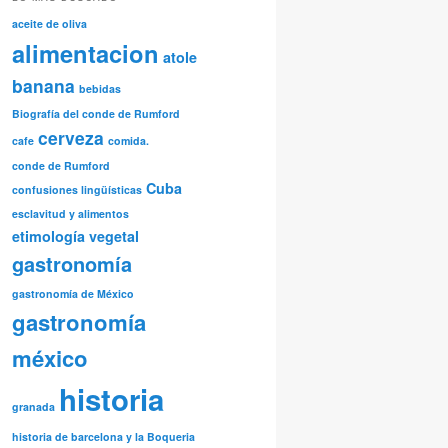
aceite de oliva
alimentacion
atole
banana
bebidas
Biografía del conde de Rumford
cerveza
cafe
comida.
conde de Rumford
Cuba
confusiones lingüísticas
esclavitud y alimentos
etimología vegetal
gastronomía
gastronomía de México
gastronomía
méxico
historia
granada
historia de barcelona y la Boqueria