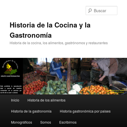
Ir
Ir
al
al
Busc
contenido
contenido
principal
secundario
Historia de la Cocina y la
Gastronomía
Historia de la cocina, los alimentos, gastrónomos y restaurantes
Menú
Inicio
Historia de los alimentos
principal
Historia de la gastronomia
Historia gastronómica por paises
Monográficos
Somos
Escribirnos