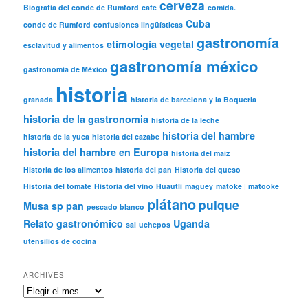
cerveza
Biografía del conde de Rumford
cafe
comida.
Cuba
conde de Rumford
confusiones lingüísticas
gastronomía
etimología vegetal
esclavitud y alimentos
gastronomía méxico
gastronomía de México
historia
granada
historia de barcelona y la Boqueria
historia de la gastronomia
historia de la leche
historia del hambre
historia de la yuca
historia del cazabe
historia del hambre en Europa
historia del maíz
Historia de los alimentos
historia del pan
Historia del queso
Historia del tomate
Historia del vino
Huautli
maguey
matoke | matooke
plátano
pulque
Musa sp
pan
pescado blanco
Relato gastronómico
Uganda
sal
uchepos
utensilios de cocina
ARCHIVES
Archives