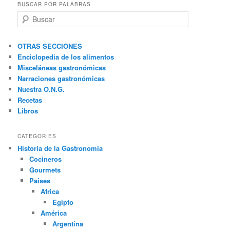
BUSCAR POR PALABRAS
B
u
s
c
OTRAS SECCIONES
a
Enciclopedia de los alimentos
r
Misceláneas gastronómicas
Narraciones gastronómicas
Nuestra O.N.G.
Recetas
Libros
CATEGORIES
Historia de la Gastronomía
Cocineros
Gourmets
Paises
Africa
Egipto
América
Argentina