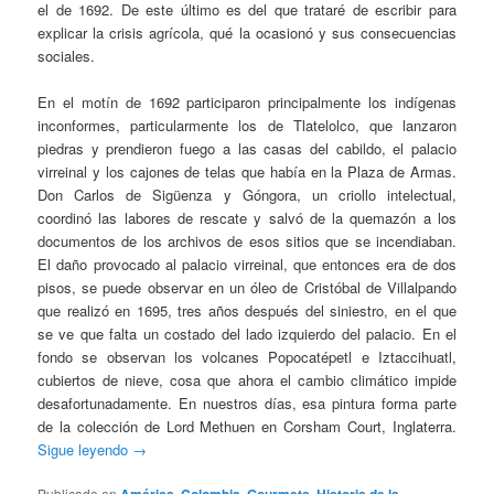
el de 1692. De este último es del que trataré de escribir para
explicar la crisis agrícola, qué la ocasionó y sus consecuencias
sociales.
En el motín de 1692 participaron principalmente los indígenas
inconformes, particularmente los de Tlatelolco, que lanzaron
piedras y prendieron fuego a las casas del cabildo, el palacio
virreinal y los cajones de telas que había en la Plaza de Armas.
Don Carlos de Sigüenza y Góngora, un criollo intelectual,
coordinó las labores de rescate y salvó de la quemazón a los
documentos de los archivos de esos sitios que se incendiaban.
El daño provocado al palacio virreinal, que entonces era de dos
pisos, se puede observar en un óleo de Cristóbal de Villalpando
que realizó en 1695, tres años después del siniestro, en el que
se ve que falta un costado del lado izquierdo del palacio. En el
fondo se observan los volcanes Popocatépetl e Iztaccihuatl,
cubiertos de nieve, cosa que ahora el cambio climático impide
desafortunadamente. En nuestros días, esa pintura forma parte
de la colección de Lord Methuen en Corsham Court, Inglaterra.
Sigue leyendo
→
Publicado en
,
,
,