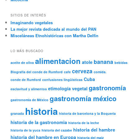
SITIOS DE INTERÉS
Imaginando vegetales
La mejor revista dedicada al mundo del PAN
Misceláneas Etnohistóricas con Martha Delfín
LO MÁS BUSCADO
alimentacion
banana
atole
aceite de oliva
bebidas
cerveza
Biografía del conde de Rumford
cafe
comida.
Cuba
conde de Rumford
confusiones lingüísticas
gastronomía
etimología vegetal
esclavitud y alimentos
gastronomía méxico
gastronomía de México
historia
granada
historia de barcelona y la Boqueria
historia de la gastronomia
historia de la leche
historia del hambre
historia de la yuca
historia del cazabe
historia del hambre en Europa
historia del maíz