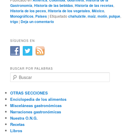
América
Colombia
Gourmets
Historia de la
Gastronomía
,
Historia de las bebidas
,
Historia de las recetas
,
Historia de los peces
,
Historia de los vegetales
,
México
,
Monográficos
,
Paises
|
Etiquetado
chahuixtle
,
maíz
,
motín
,
pulque
,
trigo
|
Deja un comentario
SÍGUENOS EN
BUSCAR POR PALABRAS
B
u
s
c
OTRAS SECCIONES
a
Enciclopedia de los alimentos
r
Misceláneas gastronómicas
Narraciones gastronómicas
Nuestra O.N.G.
Recetas
Libros