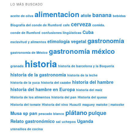
LO MÁS BUSCADO
alimentacion
banana
atole
aceite de oliva
bebidas
cerveza
Biografía del conde de Rumford
cafe
comida.
Cuba
conde de Rumford
confusiones lingüísticas
gastronomía
etimología vegetal
esclavitud y alimentos
gastronomía méxico
gastronomía de México
historia
granada
historia de barcelona y la Boqueria
historia de la gastronomia
historia de la leche
historia del hambre
historia de la yuca
historia del cazabe
historia del hambre en Europa
historia del maíz
Historia de los alimentos
historia del pan
Historia del queso
Historia del tomate
Historia del vino
Huautli
maguey
matoke | matooke
plátano
pulque
Musa sp
pan
pescado blanco
Relato gastronómico
Uganda
sal
uchepos
utensilios de cocina