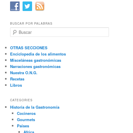
BUSCAR POR PALABRAS
B
u
s
c
OTRAS SECCIONES
a
Enciclopedia de los alimentos
r
Misceláneas gastronómicas
Narraciones gastronómicas
Nuestra O.N.G.
Recetas
Libros
CATEGORIES
Historia de la Gastronomía
Cocineros
Gourmets
Paises
Africa