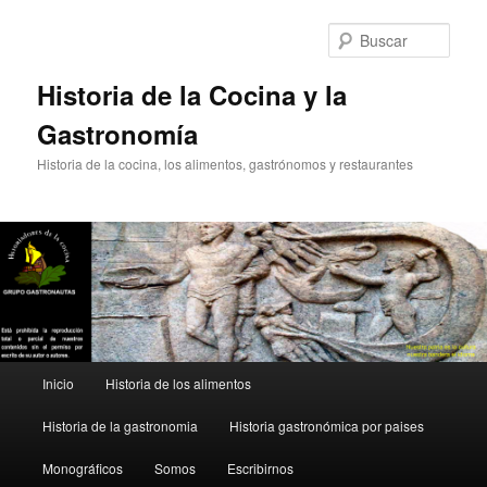
Ir
Ir
al
al
Busc
contenido
contenido
principal
secundario
Historia de la Cocina y la
Gastronomía
Historia de la cocina, los alimentos, gastrónomos y restaurantes
Menú
Inicio
Historia de los alimentos
principal
Historia de la gastronomia
Historia gastronómica por paises
Monográficos
Somos
Escribirnos