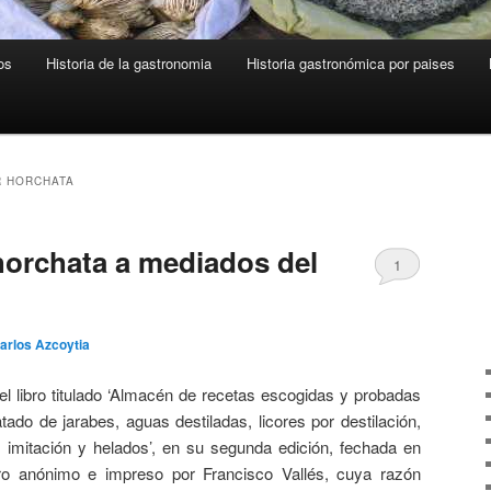
os
Historia de la gastronomia
Historia gastronómica por paises
 HORCHATA
orchata a mediados del
1
arlos Azcoytia
l libro titulado ‘Almacén de recetas escogidas y probadas
tado de jarabes, aguas destiladas, licores por destilación,
r imitación y helados’, en su segunda edición, fechada en
bro anónimo e impreso por Francisco Vallés, cuya razón