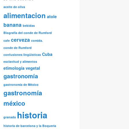
aceite de oliva
alimentacion
atole
banana
bebidas
Biografía del conde de Rumford
cerveza
cafe
comida.
conde de Rumford
Cuba
confusiones lingüísticas
esclavitud y alimentos
etimología vegetal
gastronomía
gastronomía de México
gastronomía
méxico
historia
granada
historia de barcelona y la Boqueria