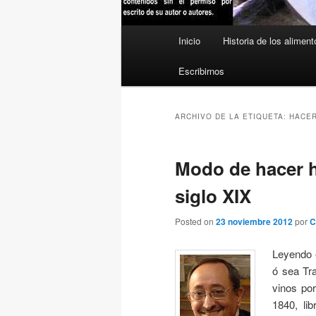
Menú
Inicio
Historia de los aliment
principal
Escribirnos
ARCHIVO DE LA ETIQUETA:
HACER
Modo de hacer h
siglo XIX
Posted on
23 noviembre 2012
por
C
Leyendo e
ó sea Tra
vinos po
1840, li