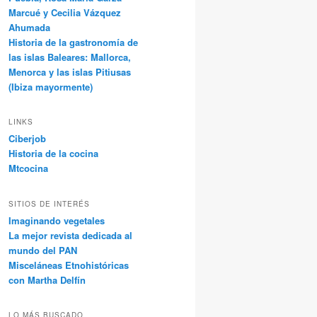
Marcué y Cecilia Vázquez
Ahumada
Historia de la gastronomía de
las islas Baleares: Mallorca,
Menorca y las islas Pitiusas
(Ibiza mayormente)
LINKS
Ciberjob
Historia de la cocina
Mtcocina
SITIOS DE INTERÉS
Imaginando vegetales
La mejor revista dedicada al
mundo del PAN
Misceláneas Etnohistóricas
con Martha Delfín
LO MÁS BUSCADO