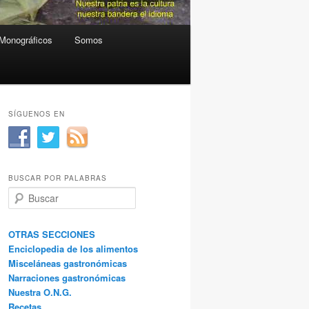
Monográficos
Somos
SÍGUENOS EN
BUSCAR POR PALABRAS
B
u
s
c
OTRAS SECCIONES
a
Enciclopedia de los alimentos
r
Misceláneas gastronómicas
Narraciones gastronómicas
Nuestra O.N.G.
Recetas