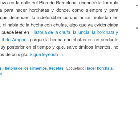
tuvo en la calle del Pino de Barcelona, encontré la fórmula
a para hacer horchatas y donde, como siempre y para
 que defienden lo indefendible porque ni se molestan en
r, ni habla de la hecha con chufas, algo que ya evidenciaba
 puede leer en ‘
Historia de la chufa, la juncia, la horchata y
 II de Aragón
’, porque la hecha con chufas es un producto
y posterior en el tiempo y que, salvo tímidos intentos, no
s de un siglo.
Sigue leyendo
→
s
,
Historia de los alimentos
,
Recetas
|
Etiquetado
Hacer horchata
,
ta