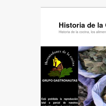
Ir
Ir
al
al
contenido
contenido
Historia de l
principal
secundario
Historia de la cocina, los alim