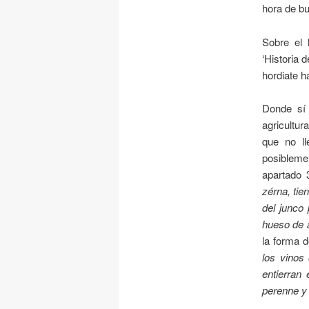
hora de bu
Sobre el 
‘Historia 
hordiate 
Donde sí 
agricultur
que no l
posiblemen
apartado 3
zérna, tie
del junco
hueso de a
la forma d
los vinos
entierran
perenne y 