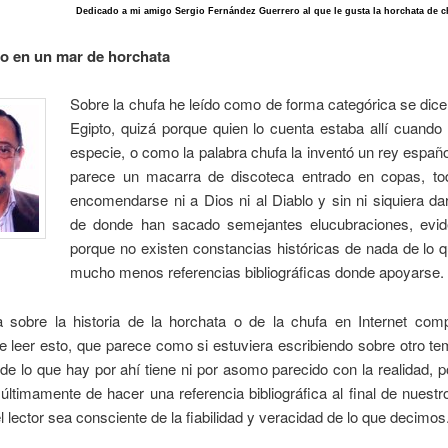
Dedicado a mi amigo Sergio Fernández Guerrero al que le gusta la horchata de 
o en un mar de horchata
Sobre la chufa he leído como de forma categórica se dic
Egipto, quizá porque quien lo cuenta estaba allí cuando
especie, o como la palabra chufa la inventó un rey espa
parece un macarra de discoteca entrado en copas, tod
encomendarse ni a Dios ni al Diablo y sin ni siquiera da
de donde han sacado semejantes elucubraciones, evi
porque no existen constancias históricas de nada de lo 
mucho menos referencias bibliográficas donde apoyarse.
a sobre la historia de la horchata o de la chufa en Internet comp
e leer esto, que parece como si estuviera escribiendo sobre otro t
de lo que hay por ahí tiene ni por asomo parecido con la realidad, 
ltimamente de hacer una referencia bibliográfica al final de nuestr
l lector sea consciente de la fiabilidad y veracidad de lo que decimos