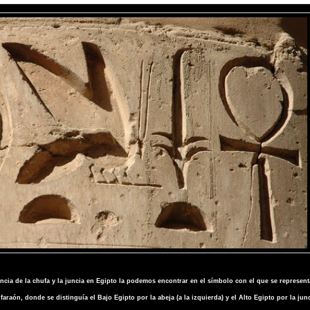
ncia de la chufa y la juncia en Egipto la podemos encontrar en el símbolo con el que se represen
l faraón, donde se distinguía el Bajo Egipto por la abeja (a la izquierda) y el Alto Egipto por la junc