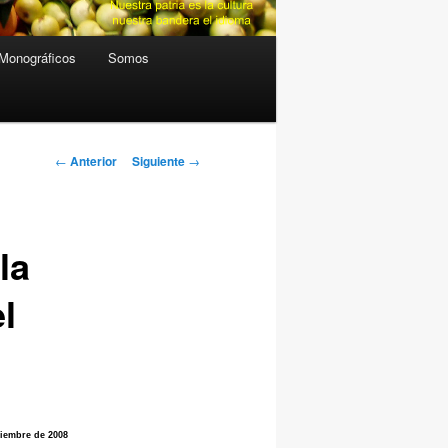
Monográficos
Somos
Navegación
←
Anterior
Siguiente
→
de
entradas
la
l
ciembre de 2008