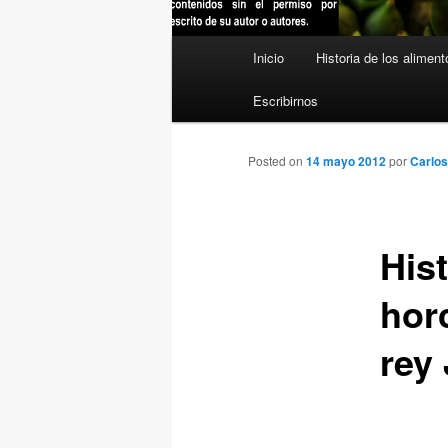
Menú
Inicio
Historia de los aliment
principal
Escribirnos
Posted on
14 mayo 2012
por
Carlos
Hist
hor
rey