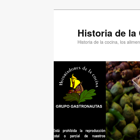
Ir
al
contenido
Historia de l
principal
Historia de la cocina, los alim