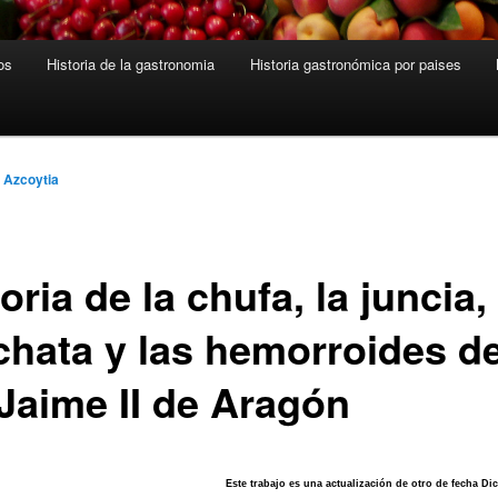
os
Historia de la gastronomia
Historia gastronómica por paises
 Azcoytia
oria de la chufa, la juncia, 
chata y las hemorroides de
 Jaime II de Aragón
Este trabajo es una actualización de otro de fecha Di