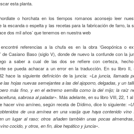
scar esta planta.
hordiate o horchata en los tiempos romanos aconsejo leer nuest
de la escanda o espelta y las recetas para la fabricación de farro, la 
hace dos mil años’ que tenemos en nuestra web
encontré referencias a la chufa es en la obra ‘Geopónica o ex
a’ de Casiano Baso (siglo V), donde de nuevo la confunde con la jun
lego a saber a cual de las dos se refiere con certeza, hecho
te se pueda achacar a un error en la traducción. En su libro II, 
2 hace la siguiente definición de la juncia: «
La juncia, llamada p
ne las hojas nuevas semejantes a las del ajoporro, delgadas, y un tall
 pero más fino, y en el extremo semilla como la del mijo; la raíz 
ceituna, sabrosa al paladar».
Más adelante, en su libro VIII, 22, 1 al
e hacer vino amíneo, según receta de Dídimo, dice lo siguiente:
«U
 obtenidos de uva amínea en una vasija que haya contenido vino it
 en un lugar al raso; otros añaden también unas pocas almendras,
vino cocido, y otros, en fin, áloe hepático y juncia
«.