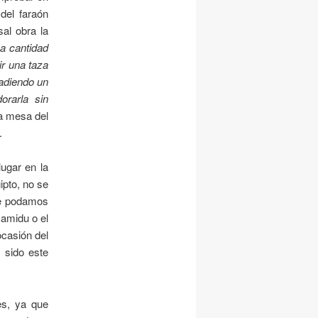
 del faraón
sal obra la
a cantidad
ir una taza
ñadiendo un
orarla sin
a mesa del
.
ugar en la
ipto, no se
ue podamos
samidu o el
ocasión del
r sido este
es, ya que