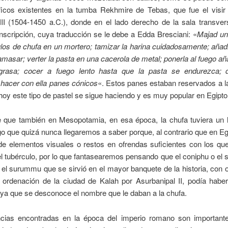
íficos existentes en la tumba Rekhmire de Tebas, que fue el visir
II (1504-1450 a.C.), donde en el lado derecho de la sala transver
inscripción, cuya traducción se le debe a Edda Bresciani: «
Majad un
los de chufa en un mortero; tamizar la harina cuidadosamente; añad
amasar; verter la pasta en una cacerola de metal; ponerla al fuego a
rasa; cocer a fuego lento hasta que la pasta se endurezca; d
 hacer con ella panes cónicos
«. Estos panes estaban reservados a l
hoy este tipo de pastel se sigue haciendo y es muy popular en Egipto
e que también en Mesopotamia, en esa época, la chufa tuviera un l
go que quizá nunca llegaremos a saber porque, al contrario que en Eg
de elementos visuales o restos en ofrendas suficientes con los q
 el tubérculo, por lo que fantasearemos pensando que el coniphu o el 
 el surummu que se sirvió en el mayor banquete de la historia, con 
a ordenación de la ciudad de Kalah por Asurbanipal II, podía habe
ya que se desconoce el nombre que le daban a la chufa.
ncias encontradas en la época del imperio romano son important