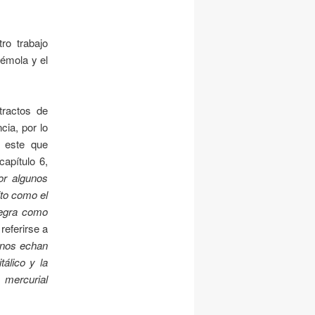
ro trabajo
sémola y el
tractos de
cia, por lo
 este que
capítulo 6,
or algunos
ito como el
negra como
 referirse a
nos echan
álico y la
 mercurial