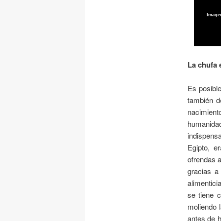
Image
La chufa 
Es posible
también d
nacimient
humanida
indispensa
Egipto, e
ofrendas a
gracias a
alimentic
se tiene 
moliendo l
antes de 