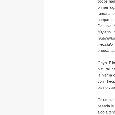
pocos han 
primer lug
romana, e
porque lo 
Danubio, e
hispano, 
reduciéndo
mézclalo,
creerán q
Gayo Plin
Natural’ h
la hierba 
con Theoph
pan lo vue
Columela n
pasada la 
algo a ten