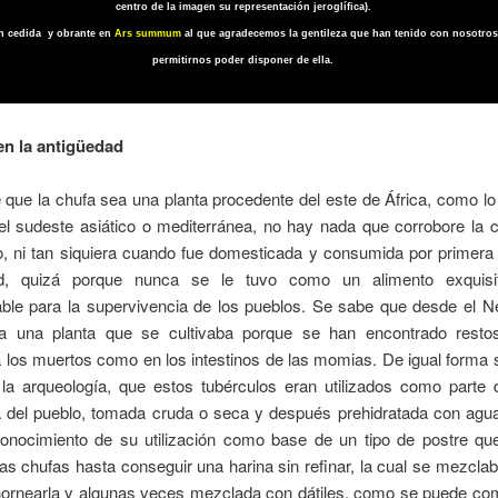
centro de la imagen su representación jeroglífica).
n cedida y obrante en
Ars summum
al que agradecemos la gentileza que han tenido con nosotros
permitirnos poder disponer de ella.
en la antigüedad
 que la chufa sea una planta procedente del este de África, como l
el sudeste asiático o mediterránea, no hay nada que corrobore la 
o, ni tan siquiera cuando fue domesticada y consumida por primera 
d, quizá porque nunca se le tuvo como un alimento exquisit
ble para la supervivencia de los pueblos. Se sabe que desde el Ne
ra una planta que se cultivaba porque se han encontrado resto
 los muertos como en los intestinos de las momias. De igual forma
 la arqueología, que estos tubérculos eran utilizados como parte d
ia del pueblo, tomada cruda o seca y después prehidratada con agu
conocimiento de su utilización como base de un tipo de postre qu
as chufas hasta conseguir una harina sin refinar, la cual se mezcla
hornearla y algunas veces mezclada con dátiles, como se puede co