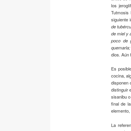
los jerogl
Tutmosis I
siguiente 
de tubércu
de miel y 
poco de g
quemarla;
dios. Aún 
Es posibl
cocina, al
disponen 
distinguir
sisanibu o
final de l
elemento, 
La refere