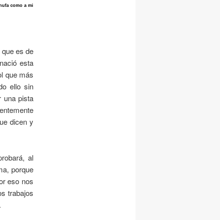
chufa como a mi
e que es de
 nació esta
ñol que más
o ello sin
r una pista
dentemente
que dicen y
robará, al
ema, porque
por eso nos
os trabajos
.