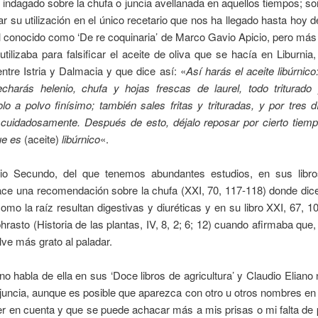
indagado sobre la chufa o juncia avellanada en aquellos tiempos; s
ar su utilización en el único recetario que nos ha llegado hasta hoy d
l conocido como ‘De re coquinaria’ de Marco Gavio Apicio, pero más
utilizaba para falsificar el aceite de oliva que se hacía en Liburnia,
ntre Istria y Dalmacia y que dice así: «
Así harás el aceite libúrnico
echarás helenio, chufa y hojas frescas de laurel, todo triturado 
lo a polvo finísimo; también sales fritas y trituradas, y por tres
 cuidadosamente. Después de esto, déjalo reposar por cierto tiemp
ue es
(aceite)
libúrnico
«.
io Secundo, del que tenemos abundantes estudios, en sus libros
ace una recomendación sobre la chufa (XXI, 70, 117-118) donde dic
como la raíz resultan digestivas y diuréticas y en su libro XXI, 67, 1
rasto (Historia de las plantas, IV, 8, 2; 6; 12) cuando afirmaba que,
lve más grato al paladar.
o habla de ella en sus ‘Doce libros de agricultura’ y Claudio Elian
juncia, aunque es posible que aparezca con otro u otros nombres en 
er en cuenta y que se puede achacar más a mis prisas o mi falta de p