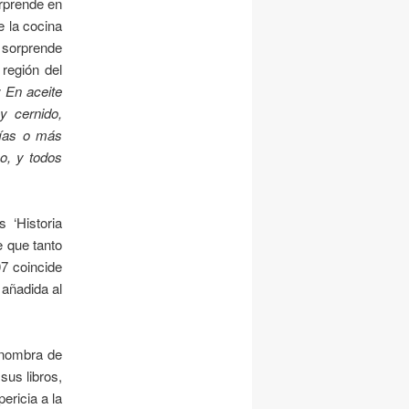
orprende en
e la cocina
 sorprende
 región del
: En aceite
y cernido,
 días o más
o, y todos
 ‘Historia
e que tanto
07 coincide
 añadida al
o nombra de
sus libros,
ericia a la