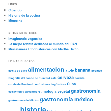
LINKS
Ciberjob
Historia de la cocina
Mtcocina
SITIOS DE INTERÉS
Imaginando vegetales
La mejor revista dedicada al mundo del PAN
Misceláneas Etnohistóricas con Martha Delfín
LO MÁS BUSCADO
alimentacion
banana
atole
aceite de oliva
bebidas
cerveza
Biografía del conde de Rumford
cafe
comida.
Cuba
conde de Rumford
confusiones lingüísticas
gastronomía
etimología vegetal
esclavitud y alimentos
gastronomía méxico
gastronomía de México
historia