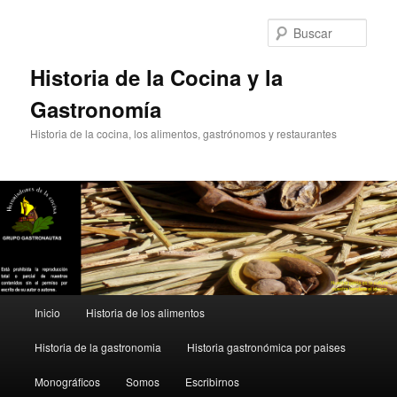
Ir
Ir
al
al
Busc
contenido
contenido
principal
secundario
Historia de la Cocina y la
Gastronomía
Historia de la cocina, los alimentos, gastrónomos y restaurantes
Menú
Inicio
Historia de los alimentos
principal
Historia de la gastronomia
Historia gastronómica por paises
Monográficos
Somos
Escribirnos