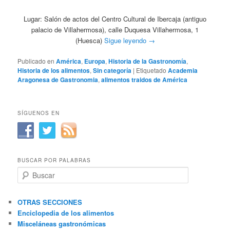
Lugar: Salón de actos del Centro Cultural de Ibercaja (antiguo
palacio de Villahermosa), calle Duquesa Villahermosa, 1
(Huesca)
Sigue leyendo
→
Publicado en
América
,
Europa
,
Historia de la Gastronomía
,
Historia de los alimentos
,
Sin categoría
|
Etiquetado
Academia
Aragonesa de Gastronomia
,
alimentos traidos de América
SÍGUENOS EN
BUSCAR POR PALABRAS
B
u
s
c
OTRAS SECCIONES
a
Enciclopedia de los alimentos
r
Misceláneas gastronómicas