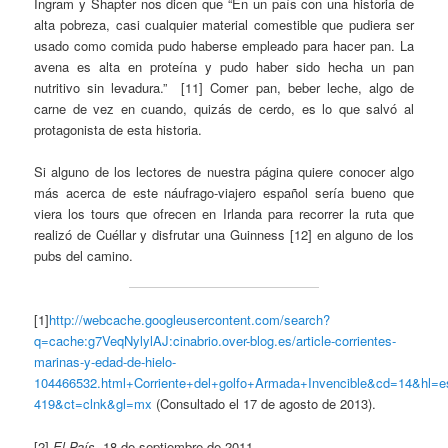
Ingram y Shapter nos dicen que “En un país con una historia de
alta pobreza, casi cualquier material comestible que pudiera ser
usado como comida pudo haberse empleado para hacer pan. La
avena es alta en proteína y pudo haber sido hecha un pan
nutritivo sin levadura.” [11] Comer pan, beber leche, algo de
carne de vez en cuando, quizás de cerdo, es lo que salvó al
protagonista de esta historia.
Si alguno de los lectores de nuestra página quiere conocer algo
más acerca de este náufrago-viajero español sería bueno que
viera los tours que ofrecen en Irlanda para recorrer la ruta que
realizó de Cuéllar y disfrutar una Guinness [12] en alguno de los
pubs del camino.
[1]
http://webcache.googleusercontent.com/search?
q=cache:g7VeqNylylAJ:cinabrio.over-blog.es/article-corrientes-
marinas-y-edad-de-hielo-
104466532.html+Corriente+del+golfo+Armada+Invencible&cd=14&hl=e
419&ct=clnk&gl=mx
(Consultado el 17 de agosto de 2013).
[2]
El País
, 18 de septiembre de 2011.