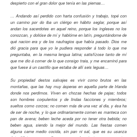
despierto con el gran dolor que tenía en las piernas…
… Andando así perdido con harta confusión y trabajo, topé con
un camino por do iba un clérigo en hábito seglar, porque así
andan los sacerdotes en aquel reino, porque los ingleses no los
conozcan, y dolióse de mí y hablóme en latín, preguntándome de
qué nacion era y de los naufragios que había pasado. Dios me
dió gracia para que yo le pudiera responder á todo lo que me
preguntaba, en la mesma lengua latina; satisfízose tanto de mí
que me dio á comer de lo que consigo traia, y me encaminó para
que fuese á un castillo que estaba de allí seis leguas…
Su propiedad destos salvajes es vivir como brutos en las
montañas, que las hay muy ásperas en aquella parte de Irlanda
donde nos perdimos. Viven en chozas hechas de pajas; todos
son hombres corpulentos y de lindas facciones y miembros;
sueltos como corzos; no comen más de una vez al dia, y ésa ha
de ser de noche, y lo que ordinariamente comen es manteca con
pan de avena; beben leche aceda por no tener otra bebida; no
beben agua, siendo la mejor del mundo. Las fiestas comen
alguna carne medio cocida, sin pan ni sal, que es su usanza