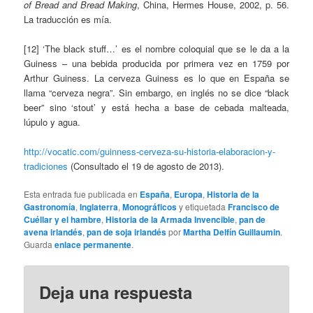
of Bread and Bread Making
, China, Hermes House, 2002, p. 56.
La traducción es mía.
[12] ‘The black stuff…’ es el nombre coloquial que se le da a la
Guiness – una bebida producida por primera vez en 1759 por
Arthur Guiness. La cerveza Guiness es lo que en España se
llama “cerveza negra”. Sin embargo, en inglés no se dice “black
beer” sino ‘stout’ y está hecha a base de cebada malteada,
lúpulo y agua.
http://vocatic.com/guinness-cerveza-su-historia-elaboracion-y-
tradiciones
(Consultado el 19 de agosto de 2013).
Esta entrada fue publicada en
España
,
Europa
,
Historia de la
Gastronomía
,
Inglaterra
,
Monográficos
y etiquetada
Francisco de
Cuéllar y el hambre
,
Historia de la Armada Invencible
,
pan de
avena irlandés
,
pan de soja irlandés
por
Martha Delfín Guillaumin
.
Guarda
enlace permanente
.
Deja una respuesta