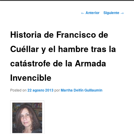
Navegación
←
Anterior
Siguiente
→
de
entradas
Historia de Francisco de
Cuéllar y el hambre tras la
catástrofe de la Armada
Invencible
Posted on
22 agosto 2013
por
Martha Delfín Guillaumin