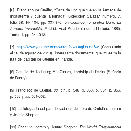
[6] Francisco de Cuéllar, “Carta de uno que fué en la Armada de
Ingalaterrra y cuenta la jornada”, Colección Salazar, número. 7,
fólio 58, Nº 184, pp. 337-370, en Cesáreo Fernández Duro,
La
Armada Invencible
, Madrid, Real Academia de la Historia, 1885,
Tomo II, pp. 341-342.
[7]
http://www.youtube.com/watch?v=su0gLd0qaBw
(Consultado
el 18 de agosto de 2013). Interesante documental que muestra la
ruta del capitán de Cuéllar en Irlanda.
[8] Castillo de Tadhg og MacClancy, Lordship de Dartry (Señorío
de Dartry).
[9] Francisco de Cuéllar,
op. cit.
, p. 348, p. 350, p. 354, p. 356,
p. 358 y pp. 361-362.
[10] La fotografía del pan de soda es del libro de Christine Ingram
y Jennie Shapter.
[11] Christine Ingram y Jennie Shapter,
The World Encyclopedia