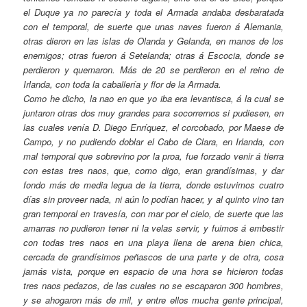
el Duque ya no parecía y toda el Armada andaba desbaratada
con el temporal, de suerte que unas naves fueron á Alemania,
otras dieron en las islas de Olanda y Gelanda, en manos de los
enemigos; otras fueron á Setelanda; otras á Escocia, donde se
perdieron y quemaron. Más de 20 se perdieron en el reino de
Irlanda, con toda la caballería y flor de la Armada.
Como he dicho, la nao en que yo iba era levantisca, á la cual se
juntaron otras dos muy grandes para socorrernos si pudiesen, en
las cuales venía D. Diego Enríquez, el corcobado, por Maese de
Campo, y no pudiendo doblar el Cabo de Clara, en Irlanda, con
mal temporal que sobrevino por la proa, fue forzado venir á tierra
con estas tres naos, que, como digo, eran grandísimas, y dar
fondo más de media legua de la tierra, donde estuvimos cuatro
días sin proveer nada, ni aún lo podían hacer, y al quinto vino tan
gran temporal en travesía, con mar por el cielo, de suerte que las
amarras no pudieron tener ni la velas servir, y fuimos á embestir
con todas tres naos en una playa llena de arena bien chica,
cercada de grandísimos peñascos de una parte y de otra, cosa
jamás vista, porque en espacio de una hora se hicieron todas
tres naos pedazos, de las cuales no se escaparon 300 hombres,
y se ahogaron más de mil, y entre ellos mucha gente principal,