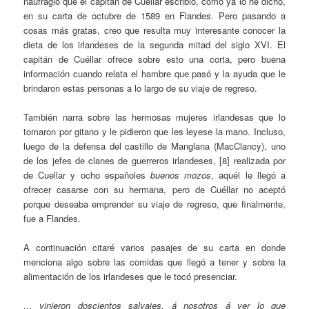
naufragio que el capitán de Cuéllar escribió, como ya lo he dicho,
en su carta de octubre de 1589 en Flandes. Pero pasando a
cosas más gratas, creo que resulta muy interesante conocer la
dieta de los irlandeses de la segunda mitad del siglo XVI. El
capitán de Cuéllar ofrece sobre esto una corta, pero buena
información cuando relata el hambre que pasó y la ayuda que le
brindaron estas personas a lo largo de su viaje de regreso.
También narra sobre las hermosas mujeres irlandesas que lo
tomaron por gitano y le pidieron que les leyese la mano. Incluso,
luego de la defensa del castillo de Manglana (MacClancy), uno
de los jefes de clanes de guerreros irlandeses, [8] realizada por
de Cuellar y ocho españoles
buenos mozos
, aquél le llegó a
ofrecer casarse con su hermana, pero de Cuéllar no aceptó
porque deseaba emprender su viaje de regreso, que finalmente,
fue a Flandes.
A continuación citaré varios pasajes de su carta en donde
menciona algo sobre las comidas que llegó a tener y sobre la
alimentación de los irlandeses que le tocó presenciar.
… vinieron doscientos salvajes, á nosotros á ver lo que