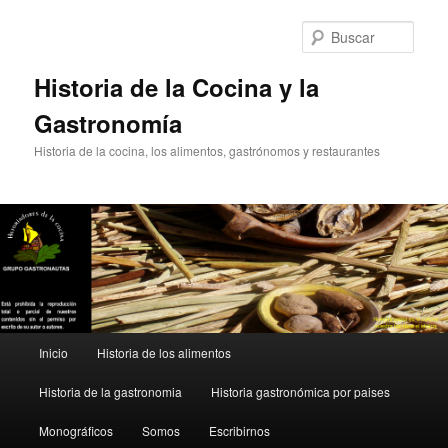
Ir
al
Busc
contenido
principal
Historia de la Cocina y la
Gastronomía
Historia de la cocina, los alimentos, gastrónomos y restaurantes
Menú
Inicio
Historia de los alimentos
principal
Historia de la gastronomia
Historia gastronómica por paises
Monográficos
Somos
Escribirnos