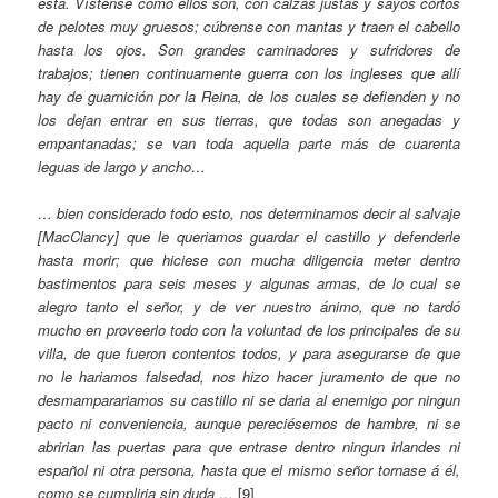
ésta. Vístense como ellos son, con calzas justas y sayos cortos
de pelotes muy gruesos; cúbrense con mantas y traen el cabello
hasta los ojos. Son grandes caminadores y sufridores de
trabajos; tienen continuamente guerra con los ingleses que allí
hay de guarnición por la Reina, de los cuales se defienden y no
los dejan entrar en sus tierras, que todas son anegadas y
empantanadas; se van toda aquella parte más de cuarenta
leguas de largo y ancho…
… bien considerado todo esto, nos determinamos decir al salvaje
[MacClancy] que le queriamos guardar el castillo y defenderle
hasta morir; que hiciese con mucha diligencia meter dentro
bastimentos para seis meses y algunas armas, de lo cual se
alegro tanto el señor, y de ver nuestro ánimo, que no tardó
mucho en proveerlo todo con la voluntad de los principales de su
villa, de que fueron contentos todos, y para asegurarse de que
no le hariamos falsedad, nos hizo hacer juramento de que no
desmamparariamos su castillo ni se daria al enemigo por ningun
pacto ni conveniencia, aunque pereciésemos de hambre, ni se
abririan las puertas para que entrase dentro ningun irlandes ni
español ni otra persona, hasta que el mismo señor tornase á él,
como se cumpliria sin duda …
[9]