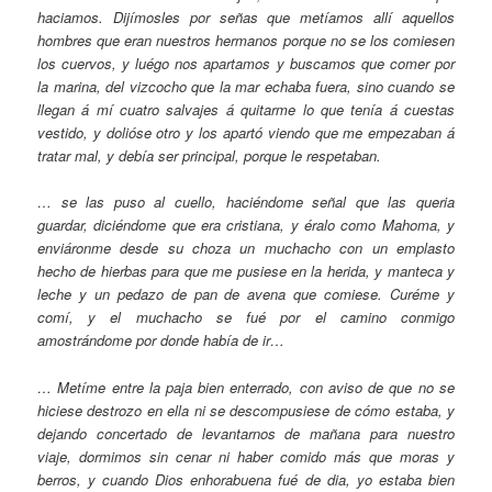
haciamos. Dijímosles por señas que metíamos allí aquellos
hombres que eran nuestros hermanos porque no se los comiesen
los cuervos, y luégo nos apartamos y buscamos que comer por
la marina, del vizcocho que la mar echaba fuera, sino cuando se
llegan á mí cuatro salvajes á quitarme lo que tenía á cuestas
vestido, y dolióse otro y los apartó viendo que me empezaban á
tratar mal, y debía ser principal, porque le respetaban.
… se las puso al cuello, haciéndome señal que las queria
guardar, diciéndome que era cristiana, y éralo como Mahoma, y
enviáronme desde su choza un muchacho con un emplasto
hecho de hierbas para que me pusiese en la herida, y manteca y
leche y un pedazo de pan de avena que comiese. Curéme y
comí, y el muchacho se fué por el camino conmigo
amostrándome por donde había de ir…
… Metíme entre la paja bien enterrado, con aviso de que no se
hiciese destrozo en ella ni se descompusiese de cómo estaba, y
dejando concertado de levantarnos de mañana para nuestro
viaje, dormimos sin cenar ni haber comido más que moras y
berros, y cuando Dios enhorabuena fué de dia, yo estaba bien