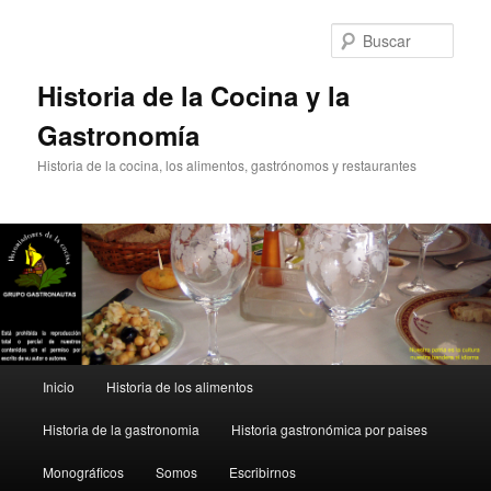
Ir
al
Busc
contenido
principal
Historia de la Cocina y la
Gastronomía
Historia de la cocina, los alimentos, gastrónomos y restaurantes
Menú
Inicio
Historia de los alimentos
principal
Historia de la gastronomia
Historia gastronómica por paises
Monográficos
Somos
Escribirnos