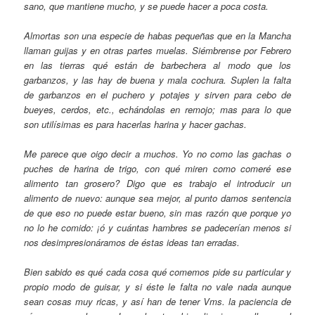
sano, que mantiene mucho, y se puede hacer a poca costa.
Almortas son una especie de habas pequeñas que en la Mancha
llaman guijas y en otras partes muelas. Siémbrense por Febrero
en las tierras qué están de barbechera al modo que los
garbanzos, y las hay de buena y mala cochura. Suplen la falta
de garbanzos en el puchero y potajes y sirven para cebo de
bueyes, cerdos, etc., echándolas en remojo; mas para lo que
son utilísimas es para hacerlas harina y hacer gachas.
Me parece que oigo decir a muchos. Yo no como las gachas o
puches de harina de trigo, con qué miren como comeré ese
alimento tan grosero? Digo que es trabajo el introducir un
alimento de nuevo: aunque sea mejor, al punto damos sentencia
de que eso no puede estar bueno, sin mas razón que porque yo
no lo he comido: ¡ó y cuántas hambres se padecerían menos si
nos desimpresionáramos de éstas ideas tan erradas.
Bien sabido es qué cada cosa qué comemos pide su particular y
propio modo de guisar, y si éste le falta no vale nada aunque
sean cosas muy ricas, y así han de tener Vms. la paciencia de