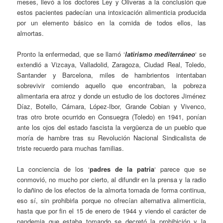
meses, llevó a los doctores Ley y Oliveras a la conclusión que
estos pacientes padecían una intoxicación alimenticia producida
por un elemento básico en la comida de todos ellos, las
almortas.
Pronto la enfermedad, que se llamó ‘
latirismo mediterráneo
‘ se
extendió a Vizcaya, Valladolid, Zaragoza, Ciudad Real, Toledo,
Santander y Barcelona, miles de hambrientos intentaban
sobrevivir comiendo aquello que encontraban, la pobreza
alimentaria era atroz y donde un estudio de los doctores Jiménez
Díaz, Botello, Cámara, López-Ibor, Grande Cobian y Vivenco,
tras otro brote ocurrido en Consuegra (Toledo) en 1941, ponían
ante los ojos del estado fascista la vergüenza de un pueblo que
moría de hambre tras su Revolución Nacional Sindicalista de
triste recuerdo para muchas familias.
La conciencia de los ‘
padres de la patria
‘ parece que se
conmovió, no mucho por cierto, al difundir en la prensa y la radio
lo dañino de los efectos de la almorta tomada de forma continua,
eso sí, sin prohibirla porque no ofrecían alternativa alimenticia,
hasta que por fin el 15 de enero de 1944 y viendo el carácter de
pandemia que estaba tomando se decretó la prohibición y la