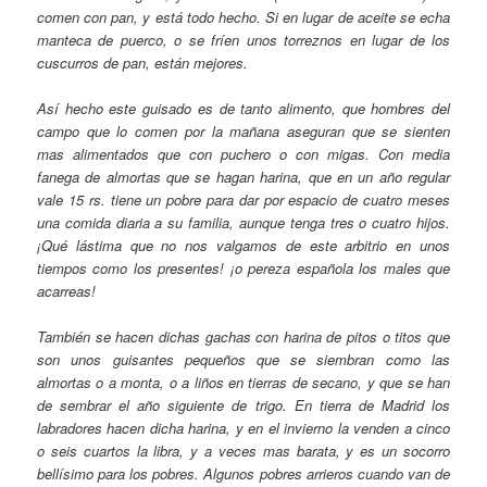
comen con pan, y está todo hecho. Si en lugar de aceite se echa
manteca de puerco, o se fríen unos torreznos en lugar de los
cuscurros de pan, están mejores.
Así hecho este guisado es de tanto alimento, que hombres del
campo que lo comen por la mañana aseguran que se sienten
mas alimentados que con puchero o con migas. Con media
fanega de almortas que se hagan harina, que en un año regular
vale 15 rs. tiene un pobre para dar por espacio de cuatro meses
una comida diaria a su familia, aunque tenga tres o cuatro hijos.
¡Qué lástima que no nos valgamos de este arbitrio en unos
tiempos como los presentes! ¡o pereza española los males que
acarreas!
También se hacen dichas gachas con harina de pitos o titos que
son unos guisantes pequeños que se siembran como las
almortas o a monta, o a liños en tierras de secano, y que se han
de sembrar el año siguiente de trigo. En tierra de Madrid los
labradores hacen dicha harina, y en el invierno la venden a cinco
o seis cuartos la libra, y a veces mas barata, y es un socorro
bellísimo para los pobres. Algunos pobres arrieros cuando van de