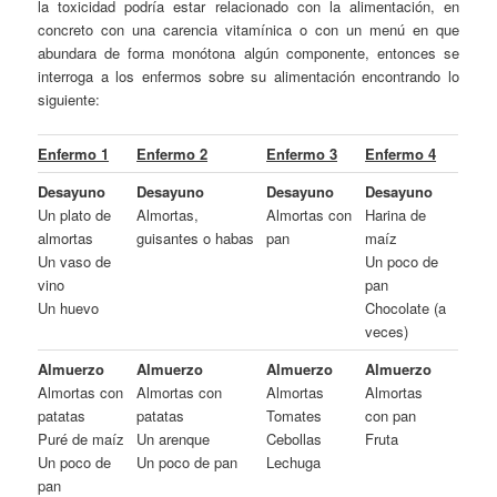
la toxicidad podría estar relacionado con la alimentación, en
concreto con una carencia vitamínica o con un menú en que
abundara de forma monótona algún componente, entonces se
interroga a los enfermos sobre su alimentación encontrando lo
siguiente:
Enfermo 1
Enfermo 2
Enfermo 3
Enfermo 4
Desayuno
Desayuno
Desayuno
Desayuno
Un plato de
Almortas,
Almortas con
Harina de
almortas
guisantes o habas
pan
maíz
Un vaso de
Un poco de
vino
pan
Un huevo
Chocolate (a
veces)
Almuerzo
Almuerzo
Almuerzo
Almuerzo
Almortas con
Almortas con
Almortas
Almortas
patatas
patatas
Tomates
con pan
Puré de maíz
Un arenque
Cebollas
Fruta
Un poco de
Un poco de pan
Lechuga
pan