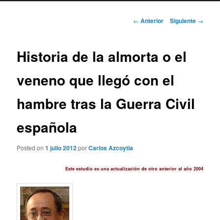
Navegación
←
Anterior
Siguiente
→
de
entradas
Historia de la almorta o el
veneno que llegó con el
hambre tras la Guerra Civil
española
Posted on
1 julio 2012
por
Carlos Azcoytia
Este estudio es una actualización de otro anterior al año 2004