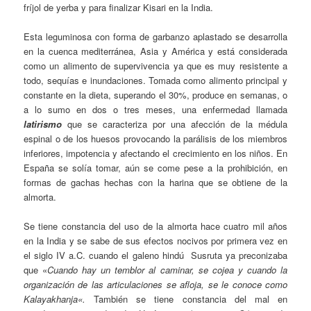
fríjol de yerba
y para finalizar
Kisari
en la India
.
Esta leguminosa con forma de garbanzo aplastado se desarrolla
en la cuenca mediterránea, Asia y América y está considerada
como un alimento de supervivencia ya que es muy resistente a
todo, sequías e inundaciones. Tomada como alimento principal y
constante en la dieta, superando el 30%, produce en semanas, o
a lo sumo en dos o tres meses, una enfermedad llamada
latirismo
que se caracteriza por una afección de la médula
espinal o de los huesos provocando la parálisis de los miembros
inferiores, impotencia y afectando el crecimiento en los niños. En
España se solía tomar, aún se come pese a la prohibición, en
formas de gachas hechas con la harina que se obtiene de la
almorta.
Se tiene constancia del uso de la almorta hace cuatro mil años
en la India y se sabe de sus efectos nocivos por primera vez en
el siglo IV a.C. cuando el galeno hindú Susruta ya preconizaba
que «
Cuando hay un temblor al caminar, se cojea y cuando la
organización de las articulaciones se afloja, se le conoce como
Kalayakhanja
«.
También se tiene constancia del mal en