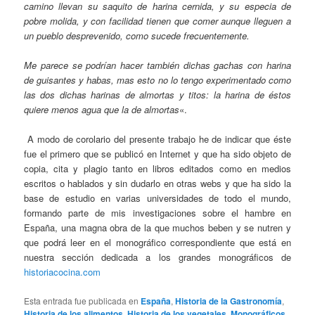
camino llevan su saquito de harina cernida, y su especia de
pobre molida, y con facilidad tienen que comer aunque lleguen a
un pueblo desprevenido, como sucede frecuentemente.
Me parece se podrían hacer también dichas gachas con harina
de guisantes y habas, mas esto no lo tengo experimentado como
las dos dichas harinas de almortas y titos: la harina de éstos
quiere menos agua que la de almortas
«.
A modo de corolario del presente trabajo he de indicar que éste
fue el primero que se publicó en Internet y que ha sido objeto de
copia, cita y plagio tanto en libros editados como en medios
escritos o hablados y sin dudarlo en otras webs y que ha sido la
base de estudio en varias universidades de todo el mundo,
formando parte de mis investigaciones sobre el hambre en
España, una magna obra de la que muchos beben y se nutren y
que podrá leer en el monográfico correspondiente que está en
nuestra sección dedicada a los grandes monográficos de
historiacocina.com
Esta entrada fue publicada en
España
,
Historia de la Gastronomía
,
Historia de los alimentos
,
Historia de los vegetales
,
Monográficos
,