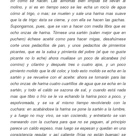
oír como se hacen. Las almortas bien limpias se llevan al
molino, y si es en tiempo seco se les echa un rocío de agua
cómo al trigo, o mas; se muelen y sale una harina mas suave
que la de trigo: ésta se cierne, y con ella se hacen las gachas.
Supongamos, pues, que se van a hacer con media libra que es
ocho onzas de harina. Tómese una sartén (salen mejor que en
puchero) échese aceité como para hacer migas, desahúmese
corte unos pedacillos de pan, y unos pedacitos de pimientos
picantes, que es la salsa y pimienta del pobre (el que no guste
picante no lo eche) ahora muélase un poco de alcarabea (nó
comino) y cilantro y después tres o cuatro ajos, y un poco
pimiento molido que le dé color, y todo esto molido se echa en la
sartén y se revuelve con el aceite: ahora se tomarán para las
ocho onzas de harina cuatro cuartillos de agua que se echa en la
sartén, y todo el caldo se sazona de sal, y cuando está nada
mas que tibio o frío se le va echando la harina poco a poco, y
espolvoreada, y se va al mismo tiempo revolviendo con la
cuchara: en acabándose la harina se pone la sartén a la lumbre,
y a fuego no muy vivo, se van cociendo, y entretanto se van
meneando con la cuchara para que no se peguen, al principio
parece un caldo espeso, mas luego se espesan y quedan en una
consistencia regular, y así caliente (frías no están buenas) se