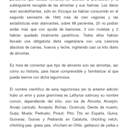
subsiguiente recogida de las almortas y sus harinas. Los datos
eran escalofriantes, sólo en Vizcaya se habían consumido en el
segundo semestre de 1943 más de cien vagones y las
estadísticas eran alarmantes, sobre 68 pacientes, 20 no podían
andar más que con ayuda de bastones, 3 con muletas y 2
habían quedado totalmente paralíticos. Todos ellos habían
llevado una obligatoria dieta vegetariana con una carencia
absoluta de carnes, huevos y leche, ingiriendo casi un kilo diario
de almortas.
Es hora de comentar que tipo de alimento son las almortas, así
como su historia, para hacer comprensible y familiarizar al que
pueda leerme con dicha leguminosa.
El nombre científico de esta leguminosa (en la anterior edición
hubo un error y puse gramínea) es
Lathyrus sativus
y su nombre
común, dependiendo del sitio, son los de
Almorta
;
Alverjón
;
Arvejo cantudo
;
Arvejote
;
Bichas
;
Cicércula
;
Diente de muerto
;
Guija
;
Muela
;
Pedruelo
;
Pinsol
;
Pito
;
Tito
en España,
Guixa
;
Guixeras
;
Guixes
y
Pedrarols
en Cataluña;
chickling vetch,
chickling pea, grass pea, chícharo en Chile, garbanzo de yerba o