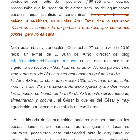
occidente por medio de Hipócrates (460-355 a.C.) cuando
preconizaba que
la ingestión de ciertas semillas de leguminosas
pueden causar parálisis al consumirlas
.
En el año 595 otro
galeno, Ain-i-Akbari, en su obra Abul Fazal dice lo siguiente
:
‘
Kisari
es el nombre de un garbanzo o lenteja, que comen los
pobres, pero no es sana
‘
.
Nota aclaratoria y corrección: Con fecha 27 de marzo de 2016
recibí un e-mail de D. Juan del Amo, director del blog
http://juandelamori.blogspot.com.es/
en el que me hacía la
siguiente corrección: «
Abul Fazl es el autor. No era galeno, sino
visir y cronista de Akbar, tercer emperador mogol de la India.
El Ain-i-Akbari, la obra, fue escrito 1000 años más tarde, entre
1590 y 1596. Es una especie de enciclopedia que cubre todos
los aspectos de la vida en la India de Akbar, entre ellos mercado,
alimentación y cocina
«, al César lo que es del César y muy
agradecido por haberse molestado en escribirme.
En la historia de la humanidad tuvieron que ser muchas las
épocas donde el ser humano, tras una guerra o desastres
naturales, padecieron esta enfermedad ante la disyuntiva de
morir de hambre o arriesgarse a padecerla, teniéndose