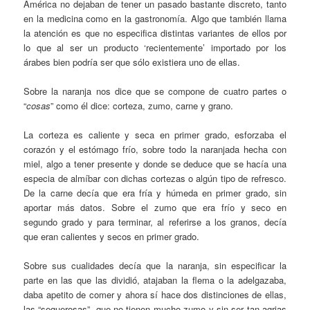
América no dejaban de tener un pasado bastante discreto, tanto
en la medicina como en la gastronomía. Algo que también llama
la atención es que no especifica distintas variantes de ellos por
lo que al ser un producto ‘recientemente’ importado por los
árabes bien podría ser que sólo existiera uno de ellas.
Sobre la naranja nos dice que se compone de cuatro partes o
“
cosas
” como él dice: corteza, zumo, carne y grano.
La corteza es caliente y seca en primer grado, esforzaba el
corazón y el estómago frío, sobre todo la naranjada hecha con
miel, algo a tener presente y donde se deduce que se hacía una
especia de almíbar con dichas cortezas o algún tipo de refresco.
De la carne decía que era fría y húmeda en primer grado, sin
aportar más datos. Sobre el zumo que era frío y seco en
segundo grado y para terminar, al referirse a los granos, decía
que eran calientes y secos en primer grado.
Sobre sus cualidades decía que la naranja, sin especificar la
parte en las que las dividió, atajaban la flema o la adelgazaba,
daba apetito de comer y ahora sí hace dos distinciones de ellas,
las “sequerosas”, que no tienen mucho zumo y sin ser tan agrias