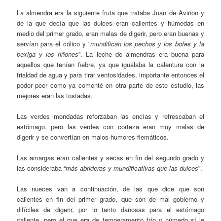
La almendra era la siguiente fruta que trataba Juan de Aviñon y
de la que decía que las dulces eran calientes y húmedas en
medio del primer grado, eran malas de digerir, pero eran buenas y
servían para el cólico y “
mundifican los pechos y los bofes y la
bexiga y los riñones
”. La leche de almendras era buena para
aquellos que tenían fiebre, ya que igualaba la calentura con la
frialdad de agua y para tirar ventosidades, importante entonces el
poder peer como ya comenté en otra parte de este estudio, las
mejores eran las tostadas.
Las verdes mondadas reforzaban las encías y refrescaban el
estómago, pero las verdes con corteza eran muy malas de
digerir y se convertían en malos humores flemáticos.
Las amargas eran calientes y secas en fin del segundo grado y
las consideraba “
más abrideras y mundificativas que las dulces
”.
Las nueces van a continuación, de las que dice que son
calientes en fin del primer grado, que son de mal gobierno y
difíciles de digerir, por lo tanto dañosas para el estómago
caliente, pero el que era de temperamento frío y húmedo sí le