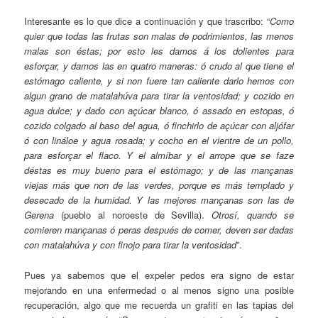
Interesante es lo que dice a continuación y que trascribo: “
Como
quier que todas las frutas son malas de podrimientos, las menos
malas son éstas; por esto les damos á los dolientes para
esforçar, y damos las en quatro maneras: ó crudo al que tiene el
estómago caliente, y si non fuere tan caliente darlo hemos con
algun grano de matalahúva para tirar la ventosidad; y cozido en
agua dulce; y dado con açúcar blanco, ó assado en estopas, ó
cozido colgado al baso del agua, ó finchirlo de açúcar con aljófar
ó con lináloe y agua rosada; y cocho en el vientre de un pollo,
para esforçar el flaco. Y el almíbar y el arrope que se faze
déstas es muy bueno para el estómago; y de las mançanas
viejas más que non de las verdes, porque es más templado y
desecado de la humidad. Y las mejores mançanas son las de
Gerena
(pueblo al noroeste de Sevilla).
Otrosí, quando se
comieren mançanas ó peras después de comer, deven ser dadas
con matalahúva y con finojo para tirar la ventosidad
”.
Pues ya sabemos que el expeler pedos era signo de estar
mejorando en una enfermedad o al menos signo una posible
recuperación, algo que me recuerda un grafiti en las tapias del