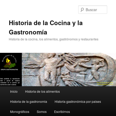
Ir
al
Busc
contenido
principal
Historia de la Cocina y la
Gastronomía
Historia de la cocina, los alimentos, gastrónomos y restaurantes
Menú
Inicio
Historia de los alimentos
principal
Historia de la gastronomia
Historia gastronómica por paises
Monográficos
Somos
Escribirnos