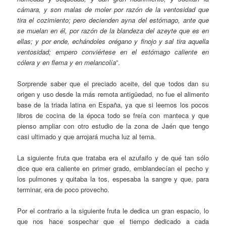
cámara, y son malas de moler por razón de la ventosidad que
tira el cozimiento; pero decienden ayna del estómago, ante que
se muelan en él, por razón de la blandeza del azeyte que es en
ellas; y por ende, echándoles orégano y finojo y sal tira aquella
ventosidad; empero conviértese en el estómago caliente en
cólera y en flema y en melancolía
”.
Sorprende saber que el preciado aceite, del que todos dan su
origen y uso desde la más remota antigüedad, no fue el alimento
base de la triada latina en España, ya que si leemos los pocos
libros de cocina de la época todo se freía con manteca y que
pienso ampliar con otro estudio de la zona de Jaén que tengo
casi ultimado y que arrojará mucha luz al tema.
La siguiente fruta que trataba era el azufaifo y de qué tan sólo
dice que era caliente en primer grado, emblandecían el pecho y
los pulmones y quitaba la tos, espesaba la sangre y que, para
terminar, era de poco provecho.
Por el contrario a la siguiente fruta le dedica un gran espacio, lo
que nos hace sospechar que el tiempo dedicado a cada