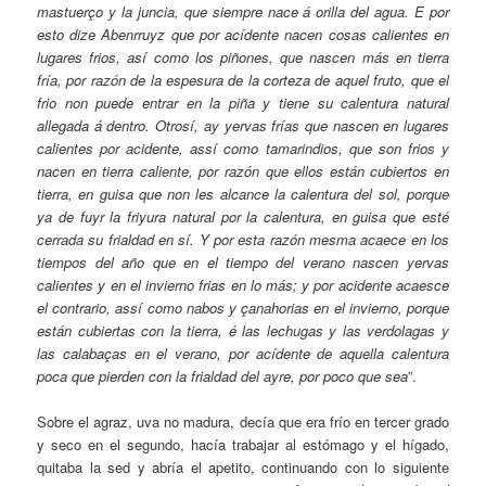
mastuerço y la juncia, que siempre nace á orilla del agua. E por
esto dize Abenrruyz que por acídente nacen cosas calientes en
lugares frios, así como los piñones, que nascen más en tierra
fría, por razón de la espesura de la corteza de aquel fruto, que el
frio non puede entrar en la piña y tiene su calentura natural
allegada á dentro. Otrosí, ay yervas frías que nascen en lugares
calientes por acidente, assí como tamarindios, que son frios y
nacen en tierra caliente, por razón que ellos están cubiertos en
tierra, en guisa que non les alcance la calentura del sol, porque
ya de fuyr la friyura natural por la calentura, en guisa que esté
cerrada su frialdad en sí. Y por esta razón mesma acaece en los
tiempos del año que en el tiempo del verano nascen yervas
calientes y en el invierno frias en lo más; y por acidente acaesce
el contrario, assí como nabos y çanahorias en el invierno, porque
están cubiertas con la tierra, é las lechugas y las verdolagas y
las calabaças en el verano, por acídente de aquella calentura
poca que pierden con la frialdad del ayre, por poco que sea
”.
Sobre el agraz, uva no madura, decía que era frío en tercer grado
y seco en el segundo, hacía trabajar al estómago y el hígado,
quitaba la sed y abría el apetito, continuando con lo siguiente