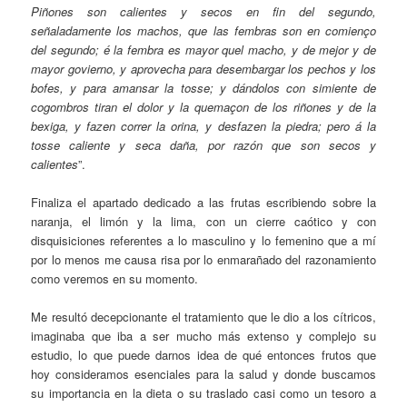
Piñones son calientes y secos en fin del segundo,
señaladamente los machos, que las fembras son en comienço
del segundo; é la fembra es mayor quel macho, y de mejor y de
mayor govierno, y aprovecha para desembargar los pechos y los
bofes, y para amansar la tosse; y dándolos con simiente de
cogombros tiran el dolor y la quemaçon de los riñones y de la
bexiga, y fazen correr la orina, y desfazen la piedra; pero á la
tosse caliente y seca daña, por razón que son secos y
calientes
”.
Finaliza el apartado dedicado a las frutas escribiendo sobre la
naranja, el limón y la lima, con un cierre caótico y con
disquisiciones referentes a lo masculino y lo femenino que a mí
por lo menos me causa risa por lo enmarañado del razonamiento
como veremos en su momento.
Me resultó decepcionante el tratamiento que le dio a los cítricos,
imaginaba que iba a ser mucho más extenso y complejo su
estudio, lo que puede darnos idea de qué entonces frutos que
hoy consideramos esenciales para la salud y donde buscamos
su importancia en la dieta o su traslado casi como un tesoro a