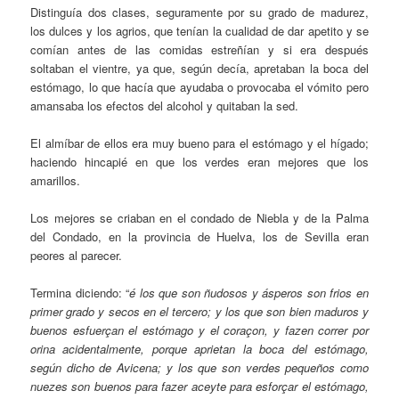
Distinguía dos clases, seguramente por su grado de madurez,
los dulces y los agrios, que tenían la cualidad de dar apetito y se
comían antes de las comidas estreñían y si era después
soltaban el vientre, ya que, según decía, apretaban la boca del
estómago, lo que hacía que ayudaba o provocaba el vómito pero
amansaba los efectos del alcohol y quitaban la sed.
El almíbar de ellos era muy bueno para el estómago y el hígado;
haciendo hincapié en que los verdes eran mejores que los
amarillos.
Los mejores se criaban en el condado de Niebla y de la Palma
del Condado, en la provincia de Huelva, los de Sevilla eran
peores al parecer.
Termina diciendo: “
é los que son ñudosos y ásperos son frios en
primer grado y secos en el tercero; y los que son bien maduros y
buenos esfuerçan el estómago y el coraçon, y fazen correr por
orina acidentalmente, porque aprietan la boca del estómago,
según dicho de Avicena; y los que son verdes pequeños como
nuezes son buenos para fazer aceyte para esforçar el estómago,