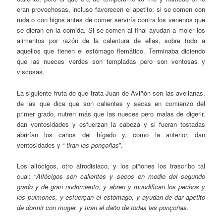
eran provechosas, incluso favorecen el apetito; si se comen con
ruda o con higos antes de comer serviría contra los venenos que
se dieran en la comida. Si se comen al final ayudan a moler los
alimentos por razón de la calentura de ellas, sobre todo a
aquellos que tienen el estómago flemático. Terminaba diciendo
que las nueces verdes son templadas pero son ventosas y
viscosas.
La siguiente fruta de que trata Juan de Aviñón son las avellanas,
de las que dice que son calientes y secas en comienzo del
primer grado, nutren más que las nueces pero malas de digerir,
dan ventosidades y esfuerzan la cabeza y si fueran tostadas
abrirían los caños del hígado y, como la anterior, dan
ventosidades y “
tiran las ponçoñas
”.
Los alfócigos, otro afrodisiaco, y los piñones los trascribo tal
cual: “
Alfócigos son calientes y secos en medio del segundo
grado y de gran nudrimiento, y abren y mundifican los pechos y
los pulmones, y esfuerçan el estómago, y ayudan de dar apetito
de dormir con muger, y tiran el daño de todas las ponçoñas.