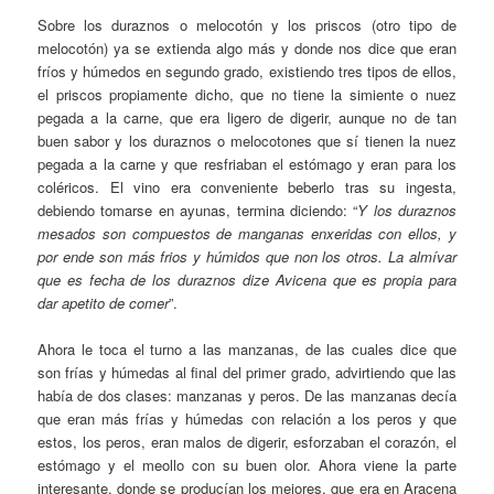
Sobre los duraznos o melocotón y los priscos (otro tipo de
melocotón) ya se extienda algo más y donde nos dice que eran
fríos y húmedos en segundo grado, existiendo tres tipos de ellos,
el priscos propiamente dicho, que no tiene la simiente o nuez
pegada a la carne, que era ligero de digerir, aunque no de tan
buen sabor y los duraznos o melocotones que sí tienen la nuez
pegada a la carne y que resfriaban el estómago y eran para los
coléricos. El vino era conveniente beberlo tras su ingesta,
debiendo tomarse en ayunas, termina diciendo: “
Y los duraznos
mesados son compuestos de manganas enxeridas con ellos, y
por ende son más frios y húmidos que non los otros. La almívar
que es fecha de los duraznos dize Avicena que es propia para
dar apetito de comer
”.
Ahora le toca el turno a las manzanas, de las cuales dice que
son frías y húmedas al final del primer grado, advirtiendo que las
había de dos clases: manzanas y peros. De las manzanas decía
que eran más frías y húmedas con relación a los peros y que
estos, los peros, eran malos de digerir, esforzaban el corazón, el
estómago y el meollo con su buen olor. Ahora viene la parte
interesante, donde se producían los mejores, que era en Aracena