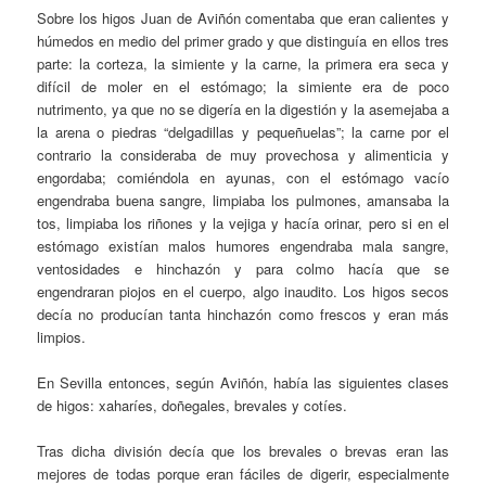
Sobre los higos Juan de Aviñón comentaba que eran calientes y
húmedos en medio del primer grado y que distinguía en ellos tres
parte: la corteza, la simiente y la carne, la primera era seca y
difícil de moler en el estómago; la simiente era de poco
nutrimento, ya que no se digería en la digestión y la asemejaba a
la arena o piedras “delgadillas y pequeñuelas”; la carne por el
contrario la consideraba de muy provechosa y alimenticia y
engordaba; comiéndola en ayunas, con el estómago vacío
engendraba buena sangre, limpiaba los pulmones, amansaba la
tos, limpiaba los riñones y la vejiga y hacía orinar, pero si en el
estómago existían malos humores engendraba mala sangre,
ventosidades e hinchazón y para colmo hacía que se
engendraran piojos en el cuerpo, algo inaudito. Los higos secos
decía no producían tanta hinchazón como frescos y eran más
limpios.
En Sevilla entonces, según Aviñón, había las siguientes clases
de higos: xaharíes, doñegales, brevales y cotíes.
Tras dicha división decía que los brevales o brevas eran las
mejores de todas porque eran fáciles de digerir, especialmente