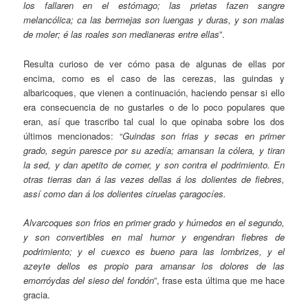
los fallaren en el estómago; las prietas fazen sangre
melancólica; ca las bermejas son luengas y duras, y son malas
de moler; é las roales son medianeras entre ellas
”.
Resulta curioso de ver cómo pasa de algunas de ellas por
encima, como es el caso de las cerezas, las guindas y
albaricoques, que vienen a continuación, haciendo pensar si ello
era consecuencia de no gustarles o de lo poco populares que
eran, así que trascribo tal cual lo que opinaba sobre los dos
últimos mencionados: “
Guindas son frias y secas en primer
grado, según paresce por su azedía; amansan la cólera, y tiran
la sed, y dan apetito de comer, y son contra el podrimiento. En
otras tierras dan á las vezes dellas á los dolientes de fiebres,
assí como dan á los dolientes ciruelas çaragocíes.
Alvarcoques son frios en primer grado y húmedos en el segundo,
y son convertibles en mal humor y engendran fiebres de
podrimiento; y el cuexco es bueno para las lombrizes, y el
azeyte dellos es propio para amansar los dolores de las
emorróydas del sieso del fondón
”, frase esta última que me hace
gracia.