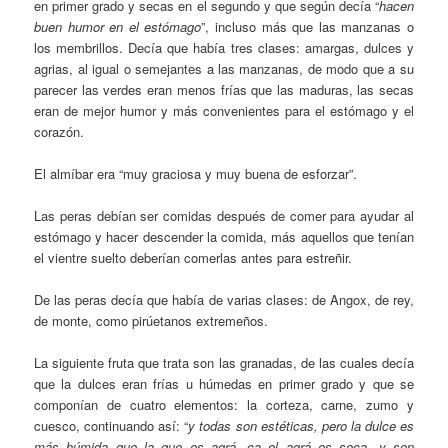
en primer grado y secas en el segundo y que según decía “
hacen
buen humor en el estómago
”, incluso más que las manzanas o
los membrillos. Decía que había tres clases: amargas, dulces y
agrias, al igual o semejantes a las manzanas, de modo que a su
parecer las verdes eran menos frías que las maduras, las secas
eran de mejor humor y más convenientes para el estómago y el
corazón.
El almíbar era “muy graciosa y muy buena de esforzar”.
Las peras debían ser comidas después de comer para ayudar al
estómago y hacer descender la comida, más aquellos que tenían
el vientre suelto deberían comerlas antes para estreñir.
De las peras decía que había de varias clases: de Angox, de rey,
de monte, como pirúetanos extremeños.
La siguiente fruta que trata son las granadas, de las cuales decía
que la dulces eran frías u húmedas en primer grado y que se
componían de cuatro elementos: la corteza, carne, zumo y
cuesco, continuando así: “
y todas son estéticas, pero la dulce es
más húmida que la que es agrá, ca el agrá es seca, y son