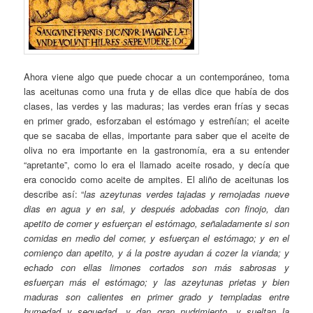
Ahora viene algo que puede chocar a un contemporáneo, toma
las aceitunas como una fruta y de ellas dice que había de dos
clases, las verdes y las maduras; las verdes eran frías y secas
en primer grado, esforzaban el estómago y estreñían; el aceite
que se sacaba de ellas, importante para saber que el aceite de
oliva no era importante en la gastronomía, era a su entender
“apretante”, como lo era el llamado aceite rosado, y decía que
era conocido como aceite de ampites. El aliño de aceitunas los
describe así: “
las azeytunas verdes tajadas y remojadas nueve
dias en agua y en sal, y después adobadas con finojo, dan
apetito de comer y esfuerçan el estómago, señaladamente si son
comidas en medio del comer, y esfuerçan el estómago; y en el
comienço dan apetito, y á la postre ayudan á cozer la vianda; y
echado con ellas limones cortados son más sabrosas y
esfuerçan más el estómago; y las azeytunas prietas y bien
maduras son calientes en primer grado y templadas entre
humedad y sequedad, y dan gran nudrimiento, y sueltan la