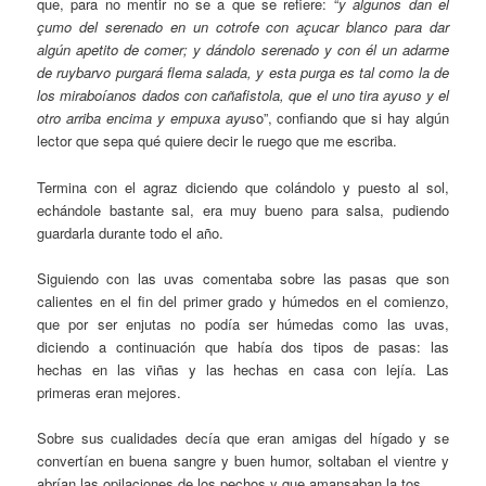
que, para no mentir no se a que se refiere: “
y algunos dan el
çumo del serenado en un cotrofe con açucar blanco para dar
algún apetito de comer; y dándolo serenado y con él un adarme
de ruybarvo purgará flema salada, y esta purga es tal como la de
los miraboíanos dados con cañafistola, que el uno tira ayuso y el
otro arriba encima y empuxa ayu
so”, confiando que si hay algún
lector que sepa qué quiere decir le ruego que me escriba.
Termina con el agraz diciendo que colándolo y puesto al sol,
echándole bastante sal, era muy bueno para salsa, pudiendo
guardarla durante todo el año.
Siguiendo con las uvas comentaba sobre las pasas que son
calientes en el fin del primer grado y húmedos en el comienzo,
que por ser enjutas no podía ser húmedas como las uvas,
diciendo a continuación que había dos tipos de pasas: las
hechas en las viñas y las hechas en casa con lejía. Las
primeras eran mejores.
Sobre sus cualidades decía que eran amigas del hígado y se
convertían en buena sangre y buen humor, soltaban el vientre y
abrían las opilaciones de los pechos y que amansaban la tos.