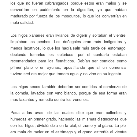
los que no fueran cabrahigados porque estos eran malos y se
convertían en pudrimiento en la digestión, ya que habían
madurado por fuerza de los mosquitos, lo que los convertían en
mala calidad.
Los higos xaharíes eran livianos de digerir y soltaban el vientre,
limpiaban los pechos. Los doñegales eran más indigestos y
menos laxativos, lo que los hacía salir más tarde del estómago,
debiendo tomarlos los coléricos, por el contrario estaban
recomendados para los flemáticos. Debían ser comidos como
primer plato o en ayunas, apostillando que si un comensal
tuviera sed era mejor que tomara agua y no vino en su ingesta.
Los higos secos también deberían ser comidos al comienzo de
la comida, lavados con vino blanco, porque de esa forma eran
más laxantes y remedio contra los venenos.
Pasa a las uvas, de las cuales dice que eran calientes y
húmedas en primer grado, haciendo las mismas distinciones que
con los higos, dividiéndola en la piel, el zumo y el grano. La piel
era mala de moler en el estómago y el grano estreñía el vientre