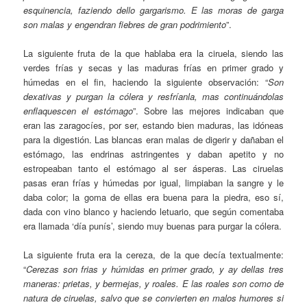
esquinencia, faziendo dello gargarismo. E las moras de garga
son malas y engendran fiebres de gran podrimiento
”.
La siguiente fruta de la que hablaba era la ciruela, siendo las
verdes frías y secas y las maduras frías en primer grado y
húmedas en el fin, haciendo la siguiente observación: “
Son
dexativas y purgan la cólera y resfríanla, mas continuándolas
enflaquescen el estómago
”. Sobre las mejores indicaban que
eran las zaragocíes, por ser, estando bien maduras, las idóneas
para la digestión. Las blancas eran malas de digerir y dañaban el
estómago, las endrinas astringentes y daban apetito y no
estropeaban tanto el estómago al ser ásperas. Las ciruelas
pasas eran frías y húmedas por igual, limpiaban la sangre y le
daba color; la goma de ellas era buena para la piedra, eso sí,
dada con vino blanco y haciendo letuario, que según comentaba
era llamada ‘día punís’, siendo muy buenas para purgar la cólera.
La siguiente fruta era la cereza, de la que decía textualmente:
“
Cerezas son frias y húmidas en primer grado, y ay dellas tres
maneras: prietas, y bermejas, y roales. E las roales son como de
natura de ciruelas, salvo que se convierten en malos humores si