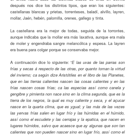
después nos dice los distintos tipos, que eran los siguientes:
castellanas blancas y prietas, torrenteses, baladí, alvillo, layren,
mollar, Jaén, hebén, palomilla, orenes, gallego y tinta.
La castellana era la mejor de todas, seguida de la torrontes,
aunque indicaba que la mollar era más laxativa, aunque era mala
de moler y engendraba sangre melancólica y espesa. La layren
era buena para colgar porque se conservaba mejor.
A continuación dice lo siguiente: “
E las uvas de las parras son
frías y secas á respecto de las otras, por quanto toman la virtud
del invierno; ca según dize Aristótiles en el libro de las Planetes,
que en las tierras calientes nascen las cosas calientes y en las
frías nascen cosas frías; ca las especias assí como canela y
gengibre y pimienta non nace sino en la clima segunda, que es la
tierra de los negros, la qual es muy caliente y seca, y el açucar
nasce en la quarta clima, que es ygual; y las más de las vezes
las yervas frías salen en lugar frío y las húmidas en el húmido,
assí como el escudete y las cerrajas y la epatica, que nacen en
lugares húmidos, salvo que acaesce que ay algunas que son tan
calientes que non pueden nascer sino en lugar frío, assí como el