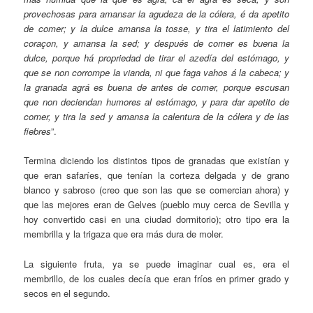
provechosas para amansar la agudeza de la cólera, é da apetito
de comer; y la dulce amansa la tosse, y tira el latimiento del
coraçon, y amansa la sed; y después de comer es buena la
dulce, porque há propriedad de tirar el azedía del estómago, y
que se non corrompe la vianda, ni que faga vahos á la cabeca; y
la granada agrá es buena de antes de comer, porque escusan
que non deciendan humores al estómago, y para dar apetito de
comer, y tira la sed y amansa la calentura de la cólera y de las
fiebres
”.
Termina diciendo los distintos tipos de granadas que existían y
que eran safaríes, que tenían la corteza delgada y de grano
blanco y sabroso (creo que son las que se comercian ahora) y
que las mejores eran de Gelves (pueblo muy cerca de Sevilla y
hoy convertido casi en una ciudad dormitorio); otro tipo era la
membrilla y la trigaza que era más dura de moler.
La siguiente fruta, ya se puede imaginar cual es, era el
membrillo, de los cuales decía que eran fríos en primer grado y
secos en el segundo.