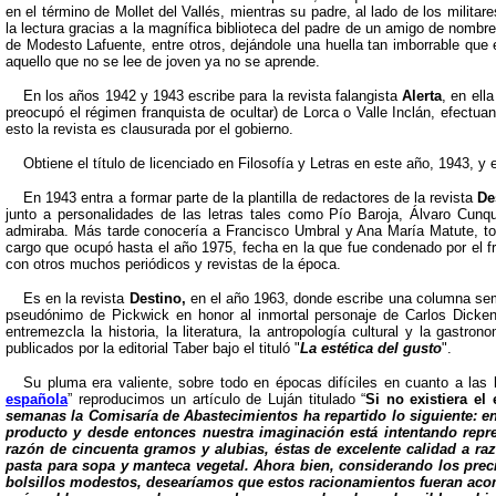
en el término de Mollet del Vallés, mientras su padre, al lado de los milita
la lectura gracias a la magnífica biblioteca del padre de un amigo de nombre
de Modesto Lafuente, entre otros, dejándole una huella tan imborrable que 
aquello que no se lee de joven ya no se aprende.
En los años 1942 y 1943 escribe para la revista falangista
Alerta
, en ell
preocupó el régimen franquista de ocultar) de Lorca o Valle Inclán, efectu
esto la revista es clausurada por el gobierno.
Obtiene el título de licenciado en Filosofía y Letras en este año, 1943, y
En 1943 entra a formar parte de la plantilla de redactores de la revista
De
junto a personalidades de las letras tales como Pío Baroja, Álvaro Cunqu
admiraba. Más tarde conocería a Francisco Umbral y Ana María Matute, toda 
cargo que ocupó hasta el año 1975, fecha en la que fue condenado por el fr
con otros muchos periódicos y revistas de la época.
Es en la revista
Destino,
en el año 1963, donde escribe una columna sem
pseudónimo de Pickwick en honor al inmortal personaje de Carlos Dicke
entremezcla la historia, la literatura, la antropología cultural y la gast
publicados por la editorial Taber bajo el tituló "
La estética del gusto
".
Su pluma era valiente, sobre todo en épocas difíciles en cuanto a las l
española
” reproducimos un artículo de Luján titulado “
Si no existiera el 
semanas la Comisaría de Abastecimientos ha repartido lo siguiente: 
producto y desde entonces nuestra imaginación está intentando repre
razón de cincuenta gramos y alubias, éstas de excelente calidad a r
pasta para sopa y manteca vegetal. Ahora bien, considerando los preci
bolsillos modestos, desearíamos que estos racionamientos fueran acom