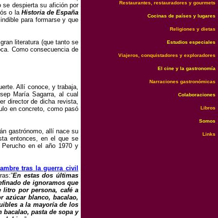
Restaurantes, restauradores y gourmets
 se despierta su afición por
ós o la
Historia de España
Cocinas de países y lugares
indible para formarse y que
Religiones y dietas
gran literatura (que tanto se
Estudios especiales
 época. Como consecuencia de
Viajeros, conquistadores y exploradores
El cine y la gastronomía
Narraciones gastronómicas
rte. Allí conoce, y trabaja,
osep María Sagarra, al cual
Colaboraciones
 director de dicha revista,
culo en concreto, como pasó
Libros
Somos
án gastrónomo, allí nace su
Links
sta entonces, en el que se
an Perucho en el año 1970 y
ambre tras la guerra civil
ras:”
En estas dos últimas
refinado de ignoramos que
litro por persona, café a
r azúcar blanco, bacalao,
uibles a la mayoría de los
 bacalao, pasta de sopa y