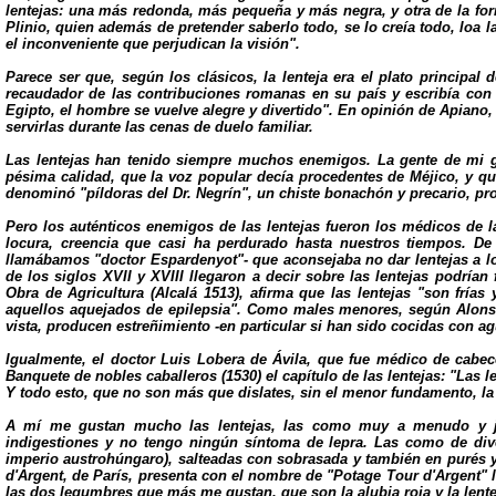
lentejas: una más redonda, más pequeña y más negra, y otra de la form
Plinio, quien además de pretender saberlo todo, se lo creía todo, loa la
el inconveniente que perjudican la visión".
Parece ser que, según los clásicos, la lenteja era el plato principal
recaudador de las contribuciones romanas en su país y escribía con
Egipto, el hombre se vuelve alegre y divertido". En opinión de Apiano, 
servirlas durante las cenas de duelo familiar.
Las lentejas han tenido siempre muchos enemigos. La gente de mi ge
pésima calidad, que la voz popular decía procedentes de Méjico, y que
denominó "píldoras del Dr. Negrín", un chiste bonachón y precario, pr
Pero los auténticos enemigos de las lentejas fueron los médicos de l
locura, creencia que casi ha perdurado hasta nuestros tiempos. De
llamábamos "doctor Espardenyot"- que aconsejaba no dar lentejas a los
de los siglos XVII y XVIII llegaron a decir sobre las lentejas podrían
Obra de Agricultura (Alcalá 1513), afirma que las lentejas "son frí
aquellos aquejados de epilepsia". Como males menores, según Alonso
vista, producen estreñimiento -en particular si han sido cocidas con a
Igualmente, el doctor Luis Lobera de Ávila, que fue médico de cabec
Banquete de nobles caballeros (1530) el capítulo de las lentejas: "La
Y todo esto, que no son más que dislates, sin el menor fundamento, la ci
A mí me gustan mucho las lentejas, las como muy a menudo y ja
indigestiones y no tengo ningún síntoma de lepra. Las como de div
imperio austrohúngaro), salteadas con sobrasada y también en purés 
d'Argent, de París, presenta con el nombre de "Potage Tour d'Argent" l
las dos legumbres que más me gustan, que son la alubia roja y la lente