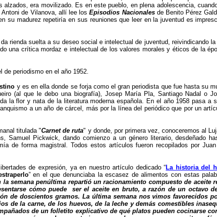
res alzados, era movilizado. Es en este pueblo, en plena adolescencia, cuando
 Antoni de Vilanova, allí lee los
Episodios Nacionales
de Benito Pérez Gald
en su madurez repetiría en sus reuniones que leer en la juventud es impresc
a da rienda suelta a su deseo social e intelectual de juventud, reivindicando la 
ando una crítica mordaz e intelectual de los valores morales y éticos de la
 el de periodismo en el año 1952.
stino
y es en ella donde se forja como el gran periodista que fue hasta su mue
eiro (al que le debo una biografía), Josep María Pla, Santiago Nadal o J
la flor y nata de la literatura moderna española. En el año 1958 pasa a ser
anquismo a un año de cárcel, más por la línea del periódico que por un artí
anal titulada "
Carnet de ruta
" y donde, por primera vez, conoceremos al Luj
ns, Samuel Pickwick, dando comienzo a un género literario, desdeñado ha
ronomía de forma magistral. Todos estos artículos fueron recopilados por Ju
ibertades de expresión, ya en nuestro artículo dedicado “
La historia del h
estraperlo
” en el que denunciaba la escasez de alimentos con estas palab
en la semana penúltima repartió un racionamiento compuesto de aceite 
sentarse cómo puede ser el aceite en bruto, a razón de un octavo de 
azón de doscientos gramos. La última semana nos vimos favorecidos po
os de la carne, de los huevos, de la leche y demás comestibles inaseq
pañados de un folletito explicativo de qué platos pueden cocinarse con