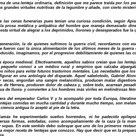
a de una lenteja ordinaria, definición que me parece traída por los p
s grandes virtudes nutritivas de la legumbre y añade, con cierto misteri
 de las cenas funerarias pues tenían una curiosa condición, según Api
 la prosa metálica y antipática del hombre que maneja demasiado dine
esta virtud de alegrar a los deprimidos, llorones y desesperados fue la 
neración, la de quienes sufrimos la guerra civil, recordamos con esc
 fueron casi la única alimentación de los últimos meses de la guerra 
oducido, imaginamos, por el progresivo debilitamiento de quienes las c
a época medieval. Efectivamente, aquellos sabios creían que las lentej
 pequeño conocí a un médico rural y empírico que calzaba alpargata
 niños para evitar futuros trastornos mentales. Las necedades que los
 figurar en una antología del disparate. Aquel sabelotodo, Gabriel Alon
as y secas, engordan una sangre melancólica, producen malas digestio
 de Herrera, producen dolor de cabeza y, sobre todo, acarrean pesadi
gua de lluvia- y convierten a los hombres más viriles en melindrosas fém
era del emperador Carlos V y lo acompañó por toda Europa, literalment
s lentejas comidas en mucha cantidad y durante mucho tiempo, son melan
encia antigua lo aceptó al pie de la letra.
más he experimentado sueños horrendos, ni he padecido epileps
ersas formas, estofadas, como acompañamiento de la caza (a la mane
y sopas. En este sentido debo subrayar que uno de los primeros restau
a mejor receta de lentejas que conozco. Hay que decir que en la prepara
ja.