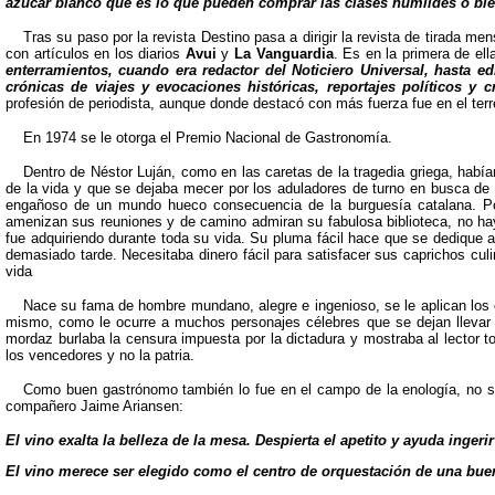
azúcar blanco que es lo que pueden comprar las clases humildes o bie
Tras su paso por la revista Destino pasa a dirigir la revista de tirada me
con artículos en los diarios
Avui
y
La Vanguardia
. Es en la primera de el
enterramientos, cuando era redactor del Noticiero Universal, hasta edit
crónicas de viajes y evocaciones históricas, reportajes políticos y 
profesión de periodista, aunque donde destacó con más fuerza fue en el terr
En 1974 se le otorga el Premio Nacional de Gastronomía.
Dentro de Néstor Luján, como en las caretas de la tragedia griega, había
de la vida y que se dejaba mecer por los aduladores de turno en busca de m
engañoso de un mundo hueco consecuencia de la burguesía catalana. Por 
amenizan sus reuniones y de camino admiran su fabulosa biblioteca, no hay 
fue adquiriendo durante toda su vida. Su pluma fácil hace que se dedique a
demasiado tarde. Necesitaba dinero fácil para satisfacer sus caprichos culi
vida
Nace su fama de hombre mundano, alegre e ingenioso, se le aplican los ca
mismo, como le ocurre a muchos personajes célebres que se dejan llevar 
mordaz burlaba la censura impuesta por la dictadura y mostraba al lector 
los vencedores y no la patria.
Como buen gastrónomo también lo fue en el campo de la enología, no se
compañero Jaime Ariansen:
El vino exalta la belleza de la mesa. Despierta el apetito y ayuda inger
El vino merece ser elegido como el centro de orquestación de una bu