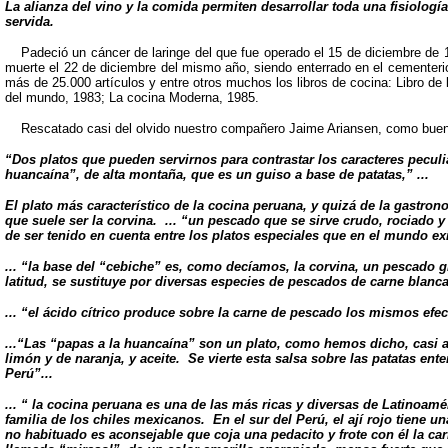
La alianza del vino y la comida permiten desarrollar toda una fisiolog
servida
.
Padeció un cáncer de laringe del que fue operado el 15 de diciembre de
muerte el 22 de diciembre del mismo año, siendo enterrado en el cementerio
más de 25.000 artículos y entre otros muchos los libros de cocina: Libro de
del mundo, 1983; La cocina Moderna, 1985.
Rescatado casi del olvido nuestro compañero Jaime Ariansen, como buen p
“
D
os platos que pueden servirnos para contrastar los caracteres peculi
huancaína”,
de alta montaña, que es un guiso a base de patatas,” ...
El plato más característico de la cocina peruana, y quizá de la gastro
que suele ser la corvina. ... “un pescado que se sirve crudo, rociado
de ser tenido en cuenta entre los platos especiales que en el mundo exi
... “la base del “cebiche” es, como decíamos, la corvina, un pescado g
latitud, se sustituye por diversas especies de pescados de carne blancas
... “el ácido cítrico produce sobre la carne de pescado los mismos efe
...“Las “papas a la huancaína” son un plato, como hemos dicho, casi a
limón y de naranja, y aceite. Se vierte esta salsa sobre las patatas en
Perú”...
... “ la cocina peruana es una de las más ricas y diversas de Latinoamé
familia de los chiles mexicanos. En el sur del Perú, el ají rojo tiene
no habituado es aconsejable que coja una pedacito y frote con él la c