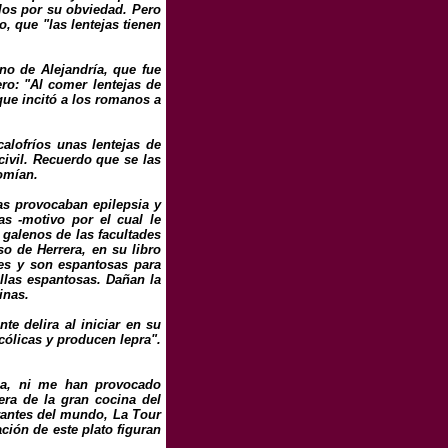
elos por su obviedad. Pero
o, que "las lentejas tienen
ano de Alejandría, que fue
ro: "Al comer lentejas de
que incitó a los romanos a
alofríos unas lentejas de
civil. Recuerdo que se las
omían.
as provocaban epilepsia y
s -motivo por el cual le
 galenos de las facultades
so de Herrera, en su libro
nes y son espantosas para
llas espantosas. Dañan la
inas.
e delira al iniciar en su
cólicas y producen lepra".
ia, ni me han provocado
ra de la gran cocina del
rantes del mundo, La Tour
ción de este plato figuran