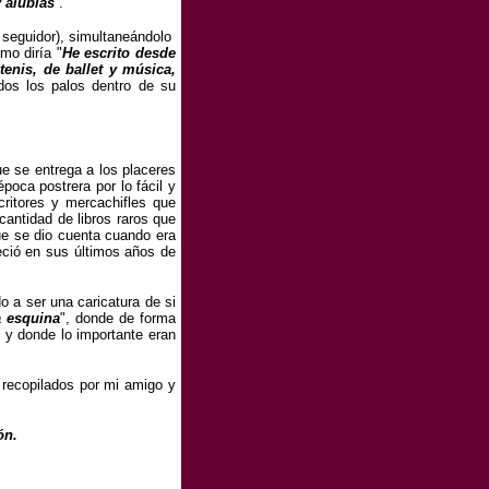
 alubias
”.
seguidor),
simultaneándolo
mo diría "
He escrito desde
tenis, de ballet y música,
dos los palos dentro de su
ue se entrega a los placeres
poca postrera por lo fácil y
ritores y mercachifles que
cantidad de libros raros que
que se dio cuenta cuando era
deció en sus últimos años de
do a ser una caricatura de si
a esquina
", donde de forma
 y donde lo importante eran
 recopilados por mi amigo y
ón.