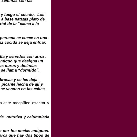
 semillas son las
a y luego el cocido. Los
 a base patatas plato de
ial de la “causa a la
 peruana se cuece en una
ez cocida se deja enfriar.
lla y servidos con arroz;
 antiguo que designa un
s duros y distintas
n se llama “dormido”.
brosas y se les deja
 picante hecha de ají y
se venden en las calles
a este magnífico escritor y
e, nutritiva y calumniada
o por los poetas antiguos.
marca que hay dos tipos de