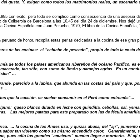
ía del gusto. Y, exigen como todos los matrimonios reales, un escenari
 1995 con éxito, pero todo se complicó como consecuencia de una asepsia de 
 de Collserola de Barcelona a las 10,45 del día 24 de diciembre. Nos dejó u
 la Cocina Española con Juan Perucho, 1970; El libro de la Cocina Española, 
eruano de honor, recopila estas perlas dedicadas a la cocina de ese gran p
ares de las cocinas: el “cebiche de pescado”, propio de toda la costa del
nomía de todos los países americanos ribereños del océano Pacífico, es 
 y macerado, tan sólo, con zumo de limón y naranjas agrias. Es un con
sten” ...
rande, parecido a la lubina, que abunda en las costas del país y que, po
 ...
ctos que la cocción- se suelen consumir en el Perú como entremés”...
lpino: queso blanco diluido en leche con guindilla, cebollas, sal, ye
teras. Las mejores patatas para este preparado son las de fécula amarill
rica. ... la cocina de los Andes usa, y quizás abusa, del “ají”, pimient
 una sabor tan violento como su mismo encendido color. Generalmente, se 
arne, pues sólo los grandes “amateurs” pueden llegar a morderlo. El ají