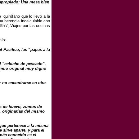
o apropiado: Una mesa bien
quirófano que lo llevó a la
na herencia incalculable con
1977; Viajes por las cocinas
aís:
 Pacífico; las “papas a la
el “cebiche de pescado”,
dumio original muy digno
r no encontrarse en otra
mas de huevo, zumos de
a, originarias del mismo
o que pertenece a la misma
sirve aparte, y para el
 más conocido es el