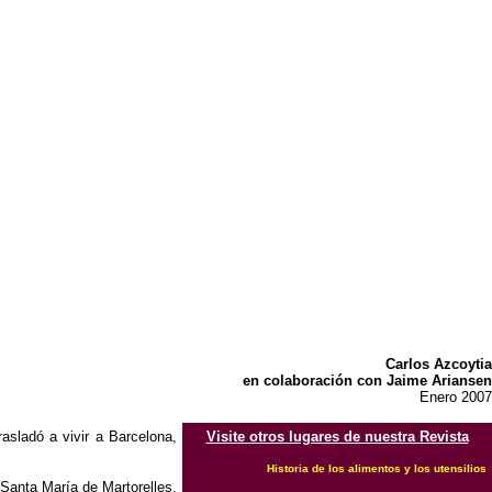
Carlos Azcoytia
en colaboración con Jaime Ariansen
Enero 2007
rasladó a vivir a Barcelona,
Visite otros lugares de nuestra Revista
Historia de los alimentos y los utensilios
Santa María de Martorelles,