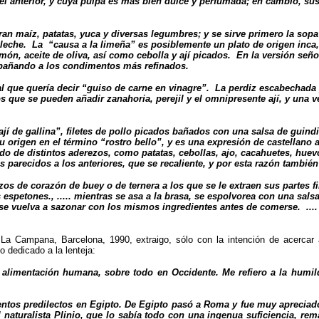
el anterior, y cuya pulpa es más bien dulce y perfumada; en cambio, sus
ran maíz, patatas, yuca y diversas legumbres; y se sirve primero la sop
leche. La “causa a la limeña” es posiblemente un plato de origen inca,
ón, aceite de oliva, así como cebolla y ají picados. En la versión señor
mpañando a los condimentos más refinados.
l que quería decir “guiso de carne en vinagre”. La perdiz escabechada
os que se pueden añadir zanahoria, perejil y el omnipresente ají, y una v
“ají de gallina”, filetes de pollo picados bañados con una salsa de guindi
su origen en el término “rostro bello”, y es una expresión de castellano
 de distintos aderezos, como patatas, cebollas, ajo, cacahuetes, huevo
 parecidos a los anteriores, que se recaliente, y por esta razón tambié
os de corazón de buey o de ternera a los que se le extraen sus partes fi
petones., ..... mientras se asa a la brasa, se espolvorea con una salsa
se vuelva a sazonar con los mismos ingredientes antes de comerse. .... 
 La Campana, Barcelona, 1990, extraigo, sólo con la intención de acercar 
o dedicado a la lenteja:
alimentación humana, sobre todo en Occidente. Me refiero a la humild
limentos predilectos en Egipto. De Egipto pasó a Roma y fue muy apreciad
l naturalista Plinio, que lo sabía todo con una ingenua suficiencia, re