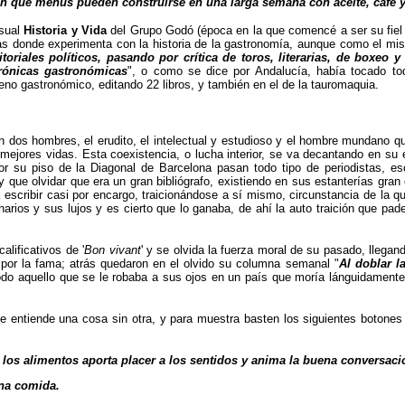
n que menús pueden construirse en una larga semana con aceite, café y
nsual
Historia y Vida
del Grupo Godó (época en la que comencé a ser su fiel 
las donde experimenta con la historia de la gastronomía, aunque como el mis
oriales políticos, pasando por crítica de toros, literarias, de boxeo y 
crónicas gastronómicas
", o como se dice por Andalucía, había tocado to
eno gastronómico, editando 22 libros, y también en el de la tauromaquia.
n dos hombres, el erudito, el intelectual y estudioso y el hombre mundano q
ejores vidas. Esta coexistencia, o lucha interior, se va decantando en su é
su piso de la Diagonal de Barcelona pasan todo tipo de periodistas, esc
que olvidar que era un gran bibliógrafo, existiendo en sus estanterías gran 
 escribir casi por encargo, traicionándose a sí mismo, circunstancia de la 
narios y sus lujos y es cierto que lo ganaba, de ahí la auto traición que pa
lificativos de '
Bon vivant
' y se olvida la fuerza moral de su pasado, llegan
por la fama; atrás quedaron en el olvido su columna semanal "
Al doblar l
todo aquello que se le robaba a sus ojos en un país que moría lánguidamente
 entiende una cosa sin otra, y para muestra basten los siguientes botones
ir los alimentos aporta placer a los sentidos y anima la buena conversaci
ena comida
.