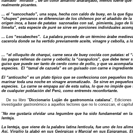
llamado “mirasol”, de un color amarillo anaranjado, menos fuerte que 
realmente picantes.
... el “sancochado”, una sopa, hecha con caldo de buey, en la que figu
“chupes” peruanos se diferencian de los chilenos por el añadido de la 
origen inca, a base de patatas sazonadas con sal, pimienta, jugo de lim
limeña”, esta especie de puré se sirve en porciones individuales aco
... Los “escabeches”. La palabra procede de un término árabe medieva
cacerola donde se ha vertido previamente aceite, vinagre y cebolla, a l
... “el olluquito de charqui, carne seca de buey cocida con patatas: el 
las papas rellenas de carne y cebolla; la “carapulcra”, que debe tener 
guiso que puede ser tanto de cerdo como de pollo, y que va acompañado
especies. El “tamal de cazuela” es un guisado con carne e ingredientes
El “anticucho” es un plato típico que se confecciona con pequeños troz
marinar toda una noche en vinagre aromatizado. Se sirve en pequeños es
especies. La carne se empapa así de esta salsa, lo que no impide que 
de cualquier población del Perú, como entremés reconfortante.
De su libro "
Diccionario
Luján de gastronomia catalana
", Ediciones
investigador gastronómico a aquellos lectores que no lo conozcan, el capítul
"
No me gustaría olvidar una legumbre que ha sido fundamental en la 
lenteja.
La lenteja, que viene de la palabra latina lenticula, fue uno de los a
Así, Virgilio la alabó en sus Geórgicas y Marcial en sus Epigramas. E