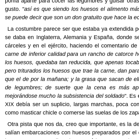
ponía aparte para cocer las legumbres y guisar otr
gusto. "
así es que siendo los huesos el alimento má
se puede decir que son un don gratuito que hace la e
La costumbre parece ser que estaba ya extendida p
se daba en Inglaterra, Alemania y España, donde se 
cárceles y en el ejército, haciendo el comentario de
carne de inferior calidad para un rancho de catorce
los huesos, quedaba tan reducida, que apenas tocab
pero triturados los huesos que trae la carne, dan par
que el de por la mañana; y la grasa que sacan de ell
de legumbres; de suerte que la cena es más apet
mejorándose mucho la subsistencia del soldado
". Es
XIX debía ser un suplicio, largas marchas, poca co
como masticar chicle o comerse las suelas de los zap
Otra pista que nos da, creo que importante, es la 
salían embarcaciones con huesos preparados por el 