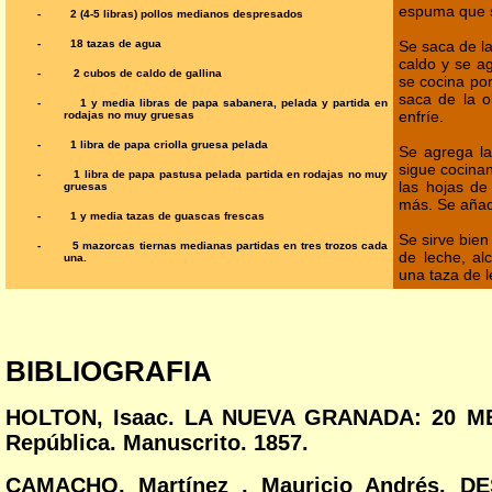
espuma que 
-
2 (4-5 libras) pollos medianos despresados
-
18 tazas de agua
Se saca de la
caldo y se a
-
2 cubos de caldo de gallina
se cocina por
saca de la o
-
1 y media libras de papa sabanera, pelada y partida en
enfríe.
rodajas no muy gruesas
-
1 libra de papa criolla gruesa pelada
Se agrega la
sigue cocina
-
1 libra de papa pastusa pelada partida en rodajas no muy
las hojas de
gruesas
más. Se añad
-
1 y media tazas de guascas frescas
Se sirve bie
-
5 mazorcas tiernas medianas partidas en tres trozos cada
de leche, al
una.
una taza de 
BIBLIOGRAFIA
HOLTON, Isaac. LA NUEVA GRANADA: 20 M
República. Manuscrito. 1857.
CAMACHO, Martínez , Mauricio Andrés. 