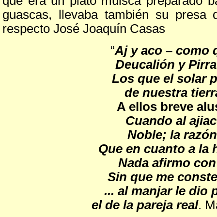
que era un plato muisca preparado b
guascas, llevaba también su presa d
respecto José Joaquín Casas
“
Aj y aco – como 
Deucalión y Pirra
Los que el solar
de nuestra tierra
A ellos breve alu
Cuando al ajiac
Noble; la razón
Que en cuanto a la h
Nada afirmo con
Sin que me conste
... al manjar le di
el de la pareja real
. M