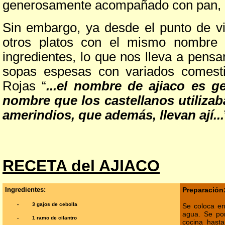
generosamente acompañado con pan, 
Sin embargo, ya desde el punto de vi
otros platos con el mismo nombre –
ingredientes, lo que nos lleva a pens
sopas espesas con variados comest
Rojas “
...el nombre de ajiaco es g
nombre que los castellanos utilizab
amerindios, que además, llevan ají...
RECETA
del
AJIACO
Ingredientes:
Preparación
-
3 gajos de cebolla
Se coloca en 
agua. Se pon
-
1 ramo de cilantro
cocina hast