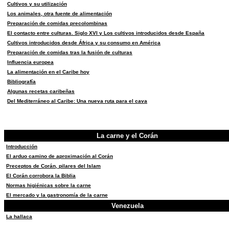
Cultivos y su utilización
Lo
s
animales, otra fuente de alimentación
Preparación de comidas
precolombinas
El contacto entre culturas. Siglo XVI
y
Los cultivos introducidos desde España
Cultivos introducidos desde África y su consumo en América
Preparación de comidas
tras la fusión de culturas
Influencia europea
La alimentación en el Caribe hoy
Bibliografía
Algunas recetas caribeñas
Del Mediterráneo al Caribe: Una nueva ruta para el cava
La carne y el Corán
Introducción
El arduo camino de aproximación al Corán
Preceptos de Corán, pilares del Islam
El Corán corrobora la Biblia
Normas higiénicas sobre la carne
El mercado y la gastronomía de la carne
Venezuela
La hallaca