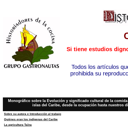
Si tiene estudios dign
Todos los artículos qu
prohibida su reproducci
Monográfico sobre
la Evolución y significado cultural de la comida
islas del Caribe
,
desde la ocupación hasta nuestros d
S
obre s
u autora e Introducción al trabajo
Quiénes eran los indígenas del Caribe
La agricultura Taína