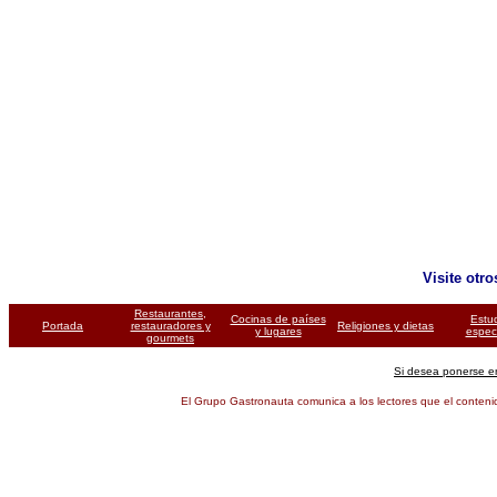
Visite otr
Restaurantes,
Cocinas de países
Estu
Portada
restauradores y
Religiones y dietas
y lugares
espec
gourmets
Si desea ponerse e
El Grupo Gastronauta comunica a los lectores que el contenid