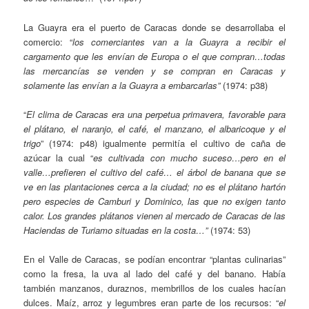
La Guayra era el puerto de Caracas donde se desarrollaba el
comercio: “
los comerciantes van a la Guayra a recibir el
cargamento que les envían de Europa o el que compran…todas
las mercancías se venden y se compran en Caracas y
solamente las envían a la Guayra a embarcarlas”
(1974: p38)
“
El clima de Caracas era una perpetua primavera, favorable para
el plátano, el naranjo, el café, el manzano, el albaricoque y el
trigo
” (1974: p48) igualmente permitía el cultivo de caña de
azúcar la cual “
es cultivada con mucho suceso…pero en el
valle…prefieren el cultivo del café… el árbol de banana que se
ve en las plantaciones cerca a la ciudad; no es el plátano hartón
pero especies de Camburi y Dominico, las que no exigen tanto
calor. Los grandes plátanos vienen al mercado de Caracas de las
Haciendas de Turiamo situadas en la costa…”
(1974: 53)
En el Valle de Caracas, se podían encontrar “plantas culinarias”
como la fresa, la uva al lado del café y del banano. Había
también manzanos, duraznos, membrillos de los cuales hacían
dulces. Maíz, arroz y legumbres eran parte de los recursos: “
el