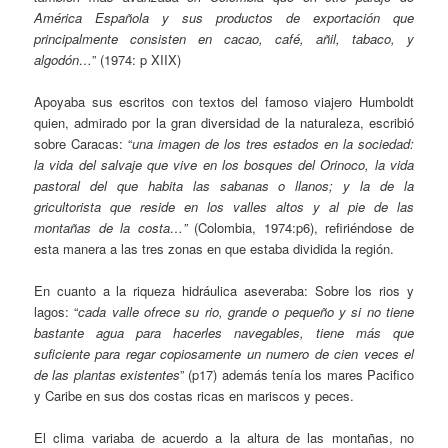
América Española y sus productos de exportación que
principalmente consisten en cacao, café, añil, tabaco, y
algodón…
” (1974: p XIIX)
Apoyaba sus escritos con textos del famoso viajero Humboldt
quien, admirado por la gran diversidad de la naturaleza, escribió
sobre Caracas: “
una imagen de los tres estados en la sociedad:
la vida del salvaje que vive en los bosques del Orinoco, la vida
pastoral del que habita las sabanas o llanos; y la de la
gricultorista que reside en los valles altos y al pie de las
montañas de la costa…”
(Colombia, 1974:p6), refiriéndose de
esta manera a las tres zonas en que estaba dividida la región.
En cuanto a la riqueza hidráulica aseveraba: Sobre los rios y
lagos: “
cada valle ofrece su rio, grande o pequeño y si no tiene
bastante agua para hacerles navegables, tiene más que
suficiente para regar copiosamente un numero de cien veces el
de las plantas existentes
” (p17) además tenía los mares Pacifico
y Caribe en sus dos costas ricas en mariscos y peces.
El clima variaba de acuerdo a la altura de las montañas, no