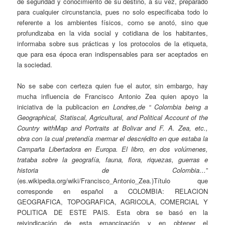
de seguridad y conocimiento de su destino, a su vez, preparado
para cualquier circunstancia, pues no solo especificaba todo lo
referente a los ambientes físicos, como se anotó, sino que
profundizaba en la vida social y cotidiana de los habitantes,
informaba sobre sus prácticas y los protocolos de la etiqueta,
que para esa época eran indispensables para ser aceptados en
la sociedad.
No se sabe con certeza quien fue el autor, sin embargo, hay
mucha influencia de Francisco Antonio Zea quien apoyo la
iniciativa de la publicacion
en Londres,de “ Colombia being a
Geographical, Statiscal, Agricultural, and Political Account of the
Country
withMap and Portraits at Bolivar and F. A. Zea, etc.,
obra con la cual pretendía mermar el descrédito en que estaba la
Campaña Libertadora en Europa. El libro, en dos volúmenes,
trataba sobre la geografía, fauna, flora, riquezas, guerras e
historia de Colombia…
”
(es.wikipedia.org/wiki/Francisco_Antonio_Zea.)Título que
corresponde en español a COLOMBIA: RELACION
GEOGRAFICA, TOPOGRAFICA, AGRICOLA, COMERCIAL Y
POLITICA DE ESTE PAIS. Esta obra se basó en la
reivindicación de esta emancipación y en obtener el