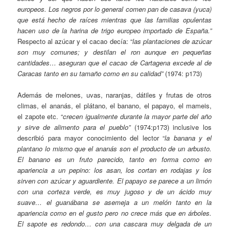
europeos. Los negros por lo general comen pan de casava (yuca)
que está hecho de raíces mientras que las familias opulentas
hacen uso de la harina de trigo europeo importado de España.”
Respecto al azúcar y el cacao decía: “
las plantaciones de azúcar
son muy comunes; y destilan el ron aunque en pequeñas
cantidades… aseguran que el cacao de Cartagena excede al de
Caracas tanto en su tamaño como en su calidad”
(1974: p173)
Además de melones, uvas, naranjas, dátiles y frutas de otros
climas, el ananás, el plátano, el banano, el papayo, el mameis,
el zapote etc. “
crecen igualmente durante la mayor parte del año
y sirve de alimento para el pueblo”
(1974:p173) inclusive los
describió para mayor conocimiento del lector “
la banana y el
plantano lo mismo que el ananás son el producto de un arbusto.
El banano es un fruto parecido, tanto en forma como en
apariencia a un pepino: los asan, los cortan en rodajas y los
sirven con azúcar y aguardiente. El papayo se parece a un limón
con una corteza verde, es muy jugoso y de un ácido muy
suave… el guanábana se asemeja a un melón tanto en la
apariencia como en el gusto pero no crece más que en árboles.
El sapote es redondo… con una cascara muy delgada de un