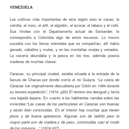
VENEZUELA
Los cultivos más importantes de esta región eran el cacao, la
vainilla, el maíz, el añil, el algodón, el azúcar, el tabaco y el café.
Sus límites con el Departamento actual de Santander, le
correspondía a Colombia algo de estos recursos. Lo mismo
sucedía con los llanos orientales que se compartían, allí había
ganado, caballos y mulas, y en las montañas ovejas y venados.
La cacería abundaba y la pesca en los rios, además poseía
maderas de muchas clases.
Caracas, su principal ciudad, estaba situada a la entrada de la
llanura de Chacao por donde corría el rio Guayra. “
La costa de
Caracas fue originalmente descubierta por Colón en 1494 durante
su tercera expedición”
, (1974: p20) El terreno era desigual y tenía
una bajada áspera. En cuanto a los habitantes narraba sobre las
viviendas:“
Las casas de los particulares en Caracas son buenas
y están bien construidas. En el interior hay muchas que tienen
pisos y de buena apariencia. Algunas son de ladrillo pero la
mayor parte son de madera y de yeso, construidas casi al modo
de los romanos
…” (1974:p57)