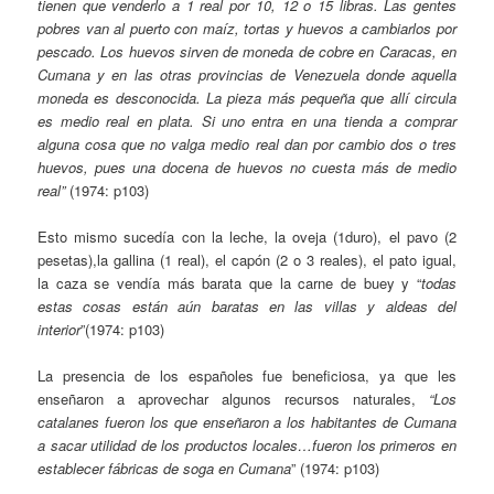
tienen que venderlo a 1 real por 10, 12 o 15 libras. Las gentes
pobres van al puerto con maíz, tortas y huevos a cambiarlos por
pescado. Los huevos sirven de moneda de cobre en Caracas, en
Cumana y en las otras provincias de Venezuela donde aquella
moneda es desconocida. La pieza más pequeña que allí circula
es medio real en plata. Si uno entra en una tienda a comprar
alguna cosa que no valga medio real dan por cambio dos o tres
huevos, pues una docena de huevos no cuesta más de medio
real”
(1974: p103)
Esto mismo sucedía con la leche, la oveja (1duro), el pavo (2
pesetas),la gallina (1 real), el capón (2 o 3 reales), el pato igual,
la caza se vendía más barata que la carne de buey y “
todas
estas cosas están aún baratas en las villas y aldeas del
interior
”(1974: p103)
La presencia de los españoles fue beneficiosa, ya que les
enseñaron a aprovechar algunos recursos naturales,
“Los
catalanes fueron los que enseñaron a los habitantes de Cumana
a sacar utilidad de los productos locales…fueron los primeros en
establecer fábricas de soga en Cumana
” (1974: p103)