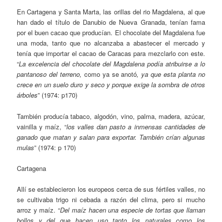
En Cartagena y Santa Marta, las orillas del rio Magdalena, al que
han dado el título de Danubio de Nueva Granada, tenían fama
por el buen cacao que producían. El chocolate del Magdalena fue
una moda, tanto que no alcanzaba a abastecer el mercado y
tenía que importar el cacao de Caracas para mezclarlo con este.
“
La excelencia del chocolate del Magdalena podía atribuirse a lo
pantanoso del terreno,
como ya se anotó
, ya que esta planta no
crece en un suelo duro y seco y porque exige la sombra de otros
árboles
” (1974: p170)
También producía tabaco, algodón, vino, palma, madera, azúcar,
vainilla y maíz, “
los valles dan pasto a inmensas cantidades de
ganado que matan y salan para exportar. También crían algunas
mulas
” (1974: p 170)
Cartagena
Allí se establecieron los europeos cerca de sus fértiles valles, no
se cultivaba trigo ni cebada a razón del clima, pero si mucho
arroz y maíz. “
Del maíz hacen una especie de tortas que llaman
bollos y del que hacen uso tanto los naturales como los