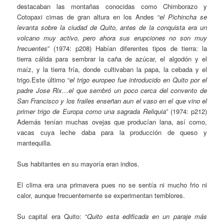
destacaban las montañas conocidas como Chimborazo y
Cotopaxi cimas de gran altura en los Andes “
el Pichincha se
levanta sobre la ciudad de Quito, antes de la conquista era un
volcano muy activo, pero ahora sus erupciones no son muy
frecuentes
” (1974: p208) Habían diferentes tipos de tierra: la
tierra cálida para sembrar la caña de azúcar, el algodón y el
maíz, y la tierra fría, donde cultivaban la papa, la cebada y el
trigo.Este último “
el trigo europeo fue introducido en Quito por el
padre Jose Rix…el que sembró un poco cerca del convento de
San Francisco y los frailes enseñan aun el vaso en el que vino el
primer trigo de Europa como una sagrada Reliquia
” (1974: p212)
Además tenían muchas ovejas que producían lana, así como,
vacas cuya leche daba para la producción de queso y
mantequilla.
Sus habitantes en su mayoría eran indios.
El clima era una primavera pues no se sentía ni mucho frio ni
calor, aunque frecuentemente se experimentan temblores.
Su capital era Quito: “
Quito esta edificada en un paraje más