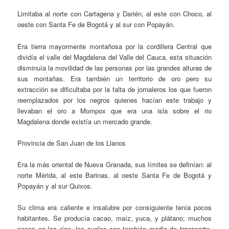
Limitaba al norte con Cartagena y Darién, al este con Choco, al
oeste con Santa Fe de Bogotá y al sur con Popayán.
Era tierra mayormente montañosa por la cordillera Central que
dividía el valle del Magdalena del Valle del Cauca, esta situación
disminuía la movilidad de las personas por las grandes alturas de
sus montañas. Era también un territorio de oro pero su
extracción se dificultaba por la falta de jornaleros los que fueron
reemplazados por los negros quienes hacían este trabajo y
llevaban el oro a Mompox que era una isla sobre el rio
Magdalena donde existía un mercado grande.
Provincia de San Juan de los Llanos
Era la más oriental de Nueva Granada, sus límites se definían: al
norte Mérida, al este Barinas, al oeste Santa Fe de Bogotá y
Popayán y al sur Quixos.
Su clima era caliente e insalubre por consiguiente tenía pocos
habitantes. Se producía cacao, maíz, yuca, y plátano; muchos
peces en los ríos, los cuales son también medio de transporte.