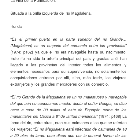
La villa de la Purificación.
Situada a la orilla izquierda del rio Magdalena.
Honda
“
Es el primer puerto en la parte superior del rio Grande…
(Magdalena) es un emporio del comercio entre las provincias
”
(1974: p162) ya que el rio era navegable hasta su nacimiento.
Este rio ha sido la arteria principal del país y gracias a él han
llegado a las provincias del interior todos los alimentos y
elementos necesarios para su supervivencia, no solamente los
conquistadores entraron por allí, sino, más tarde, los viajeros
extranjeros y los grandes mercaderes con su comercio.
“
El rio Grande de la Magdalena es un rio majestuoso y navegable
del que aún no conocemos mucho decía el señor Bouger, se dice
nace a cosa de 30 millas al este de Popayán cerca de los
manantiales del Cauca a 8° de latitud meridional
” (1974: p168) La
fama del rio, entre otras, eran sus caimanes a los que se referían
los viajeros: “
El rio Magdalena está infectado de caimanes de 18
a 20 pies de largo, pero dicen que por lo general huyen de los