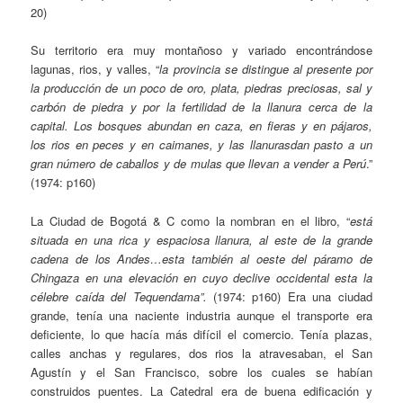
20)
Su territorio era muy montañoso y variado encontrándose
lagunas, rios, y valles, “
la provincia se distingue al presente por
la producción de un poco de oro, plata, piedras preciosas, sal y
carbón de piedra y por la fertilidad de la llanura cerca de la
capital. Los bosques abundan en caza, en fieras y en pájaros,
los rios en peces y en caimanes, y las llanurasdan pasto a un
gran número de caballos y de mulas que llevan a vender a Perú
.”
(1974: p160)
La Ciudad de Bogotá & C como la nombran en el libro, “
está
situada en una rica y espaciosa llanura, al este de la grande
cadena de los Andes…esta también al oeste del páramo de
Chingaza en una elevación en cuyo declive occidental esta la
célebre caída del Tequendama”.
(1974: p160) Era una ciudad
grande, tenía una naciente industria aunque el transporte era
deficiente, lo que hacía más difícil el comercio. Tenía plazas,
calles anchas y regulares, dos rios la atravesaban, el San
Agustín y el San Francisco, sobre los cuales se habían
construidos puentes. La Catedral era de buena edificación y