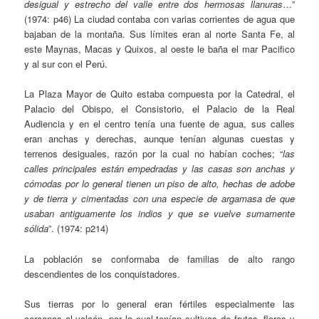
desigual y estrecho del valle entre dos hermosas llanuras
…”
(1974: p46) La ciudad contaba con varias corrientes de agua que
bajaban de la montaña. Sus límites eran al norte Santa Fe, al
este Maynas, Macas y Quixos, al oeste le baña el mar Pacifico
y al sur con el Perú.
La Plaza Mayor de Quito estaba compuesta por la Catedral, el
Palacio del Obispo, el Consistorio, el Palacio de la Real
Audiencia y en el centro tenía una fuente de agua, sus calles
eran anchas y derechas, aunque tenían algunas cuestas y
terrenos desiguales, razón por la cual no habían coches; “
las
calles principales están empedradas y las casas son anchas y
cómodas por lo general tienen un piso de alto, hechas de adobe
y de tierra y cimentadas con una especie de argamasa de que
usaban antiguamente los indios y que se vuelve sumamente
sólida
”. (1974: p214)
La población se conformaba de familias de alto rango
descendientes de los conquistadores.
Sus tierras por lo general eran fértiles especialmente las
cercanas al volcán, por lo cual tenían cultivos de frutas, flores y