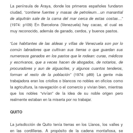
La península de Araya, donde los primeros españoles fundaron
ciudad, “
contiene fuentes y masas de petroleum…un manantial
de alquitrán sale de la cama del mar cerca de estas costas
…”
(1974: p109) En Barcelona (Venezuela) hay cacao, el cual es
muy reconocido, además de ganado, cerdos, y buenos pastos.
“
Los habitantes de las aldeas y villas de Venezuela son por lo
común labradores que cultivan sus tierras o que guardan sus
numerosos ganados en los pastos que le rodean: curas, médicos
y escrivanos, que a veces hacen de abogados, de notarios, de
procuradores y aun de alguaciles, y algunos cuantos tenderos,
forman el resto de la población”
(1974: p89) La gente más
trabajadora eran los criollos o blancos no nobles en oficios como
la agricultura, la navegación o el comercio y vivian bien, mientras
que los nobles “vivían” de la idea de su noble origen pero
realmente estaban en la miseria por no trabajar.
QUITO
La jurisdicción de Quito tenía tierras en los Llanos, los valles y
en las cordilleras. A propósito de la cadena montañosa, se