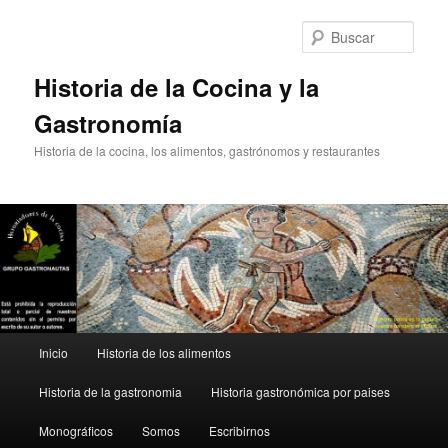
Ir
al
Busc
contenido
principal
Historia de la Cocina y la
Gastronomía
Historia de la cocina, los alimentos, gastrónomos y restaurantes
Menú
Inicio
Historia de los alimentos
principal
Historia de la gastronomia
Historia gastronómica por paises
Monográficos
Somos
Escribirnos