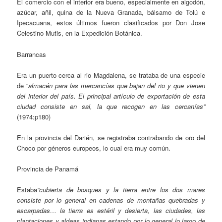
El comercio con el interior era bueno, especialmente en algodón,
azúcar, añil, quina de la Nueva Granada, bálsamo de Tolú e
Ipecacuana, estos últimos fueron clasificados por Don Jose
Celestino Mutis, en la Expedición Botánica.
Barrancas
Era un puerto cerca al rio Magdalena, se trataba de una especie
de “
almacén para las mercancías que bajan del rio y que vienen
del interior del país. El principal artículo de exportación de esta
ciudad consiste en sal, la que recogen en las cercanías”
(1974:p180)
En la provincia del Darién, se registraba contrabando de oro del
Choco por géneros europeos, lo cual era muy común.
Provincia de Panamá
Estaba
“cubierta de bosques y la tierra entre los dos mares
consiste por lo general en cadenas de montañas quebradas y
escarpadas… la tierra es estéril y desierta, las ciudades, las
plantaciones y aldeas indianas estando por lo general lo largo de