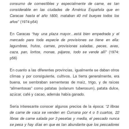
consumo de comestibles y especialmente de carne, es tan
considerable en las ciudades de América Española que en
Caracas hasta el año 1800, mataban 40 mil bueyes todos los
años
” (1974:p54)
En Caracas “
hay una plaza mayor…está bien empedrada y el
mercado para toda especie de provisiones se tiene en ella:
legumbres, frutos, carnes, provisiones saladas, peces, aves,
caza, pan, loritos, monas, pájaros, todo se vende allí
” (1974:
p56)
En cuanto a las diferentes provincias, igualmente se daban otros
climas y por consiguiente, cultivos. La tierra generalmente, era
buena, se sembraban sementeras de maíz, trigo, y de raíces
“alimentosas” como patatas (solanum tuberosum), patata dulce,
azúcar, café y cacao, además había ganado.
Sería interesante conocer algunos precios de la época: “
2 libras
de carne de vaca se venden en Cumana por 4 o 5 cuartos, 22
libras de carne salada por 3 pesetas y media, el pescado nunca
se pesa y hay días en que es tan abundante que los pescadores