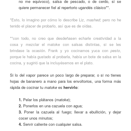
no me equivoco), salsa de pescado, o de cerdo, si se
quiere permanecer fiel al repertorio ugandés clásico**.
*Esto, lo imagino por cómo lo describe Liz,
mashed
; pero no he
tenido el placer de probarlo, así que es de oídas.
**con todo, no creo que desdeñasen echarle creatividad a la
cosa y mezclar el matoke con salsas distintas, si se les
brindase la ocasión. Frank y yo cocinamos yuca con
pesto
,
porque le había gustado al probarla, había un bote de salsa en la
cocina, y sugirió que la incluyésemos en el plato.
Si lo del vapor parece un poco largo de preparar, o si no tienes
hojas de bananero a mano para los envoltorios, una forma más
rápida de cocinar tu
matoke
es
hervirlo
:
1.
Pelar los plátanos (
matoke
);
2.
Ponerlos en una cazuela con agua;
3.
Poner la cazuela al fuego; llevar a ebullición, y dejar
cocer unos minutos;
4.
Servir caliente con cualquier salsa.