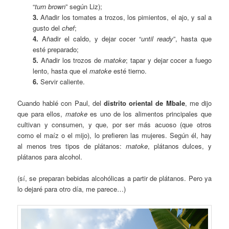
“
turn brown
” según Liz);
3.
Añadir los tomates a trozos, los pimientos, el ajo, y sal a
gusto del
chef
;
4.
Añadir el caldo, y dejar cocer “
until ready
”, hasta que
esté preparado;
5.
Añadir los trozos de
matoke
; tapar y dejar cocer a fuego
lento, hasta que el
matoke
esté tierno.
6.
Servir caliente.
Cuando hablé con Paul, del
distrito oriental de Mbale
, me dijo
que para ellos,
matoke
es uno de los alimentos principales que
cultivan y consumen, y que, por ser más acuoso (que otros
como el maíz o el mijo), lo prefieren las mujeres. Según él, hay
al menos tres tipos de plátanos:
matoke
, plátanos dulces, y
plátanos para alcohol.
(sí, se preparan bebidas alcohólicas a partir de plátanos. Pero ya
lo dejaré para otro día, me parece…)