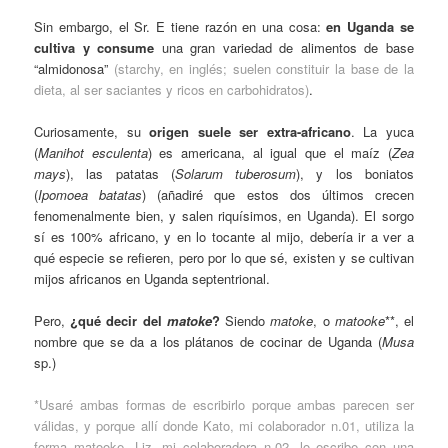
Sin embargo, el Sr. E tiene razón en una cosa:
en Uganda se
cultiva y consume
una gran variedad de alimentos de base
“almidonosa”
(starchy, en inglés; suelen constituir la base de la
dieta, al ser saciantes y ricos en carbohidratos)
.
Curiosamente, su
origen suele ser extra-africano
. La yuca
(
Manihot esculenta
) es americana, al igual que el maíz (
Zea
mays
), las patatas (
Solarum tuberosum
), y los boniatos
(
Ipomoea batatas
) (añadiré que estos dos últimos crecen
fenomenalmente bien, y salen riquísimos, en Uganda). El sorgo
sí es 100% africano, y en lo tocante al mijo, debería ir a ver a
qué especie se refieren, pero por lo que sé, existen y se cultivan
mijos africanos en Uganda septentrional.
Pero,
¿qué decir del
matoke
?
Siendo
matoke
, o
matooke
**, el
nombre que se da a los plátanos de cocinar de Uganda (
Musa
sp.)
*Usaré ambas formas de escribirlo porque ambas parecen ser
válidas, y porque allí donde Kato, mi colaborador n.01, utiliza la
forma matooke, Liz, mi colaboradora n.02, lo escribe con una