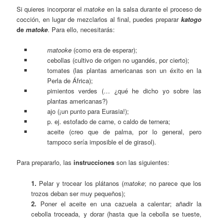
Si quieres incorporar el
matoke
en la salsa durante el proceso de
cocción, en lugar de mezclarlos al final, puedes preparar
katogo
de
matoke
. Para ello, necesitarás:
matooke
(como era de esperar);
cebollas (cultivo de origen no ugandés, por cierto);
tomates (las plantas americanas son un éxito en la
Perla de África);
pimientos verdes (… ¿qué he dicho yo sobre las
plantas americanas?)
ajo (¡un punto para Eurasia!);
p. ej. estofado de carne, o caldo de ternera;
aceite (creo que de palma, por lo general, pero
tampoco sería imposible el de girasol).
Para prepararlo, las
instrucciones
son las siguientes:
1.
Pelar y trocear los plátanos (
matoke
; no parece que los
trozos deban ser muy pequeños);
2.
Poner el aceite en una cazuela a calentar; añadir la
cebolla troceada, y dorar (hasta que la cebolla se tueste,