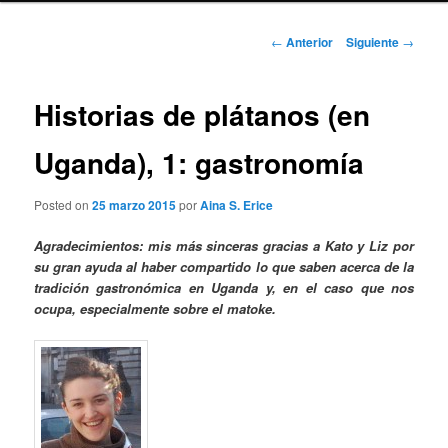
Navegación
←
Anterior
Siguiente
→
de
entradas
Historias de plátanos (en
Uganda), 1: gastronomía
Posted on
25 marzo 2015
por
Aina S. Erice
Agradecimientos: mis más sinceras gracias a Kato y Liz por
su gran ayuda al haber compartido lo que saben acerca de la
tradición gastronómica en Uganda y, en el caso que nos
ocupa, especialmente sobre el matoke.