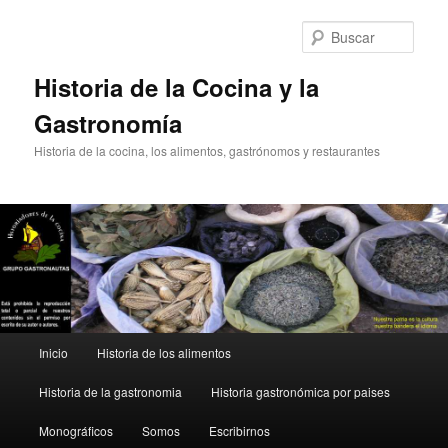
Ir
al
Busc
contenido
principal
Historia de la Cocina y la
Gastronomía
Historia de la cocina, los alimentos, gastrónomos y restaurantes
Menú
Inicio
Historia de los alimentos
principal
Historia de la gastronomia
Historia gastronómica por paises
Monográficos
Somos
Escribirnos