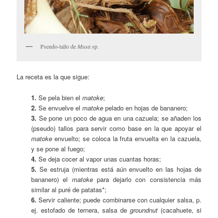
Pseudo-tallo de
Musa
sp.
La receta es la que sigue:
1.
Se pela bien el
matoke
;
2.
Se envuelve el
matoke
pelado en hojas de bananero;
3.
Se pone un poco de agua en una cazuela; se añaden los
(pseudo) tallos para servir como base en la que apoyar el
matoke
envuelto; se coloca la fruta envuelta en la cazuela,
y se pone al fuego;
4.
Se deja cocer al vapor unas cuantas horas;
5.
Se estruja (mientras está aún envuelto en las hojas de
bananero) el
matoke
para dejarlo con consistencia más
similar al puré de patatas*;
6.
Servir caliente; puede combinarse con cualquier salsa, p.
ej. estofado de ternera, salsa de
groundnut
(cacahuete, si