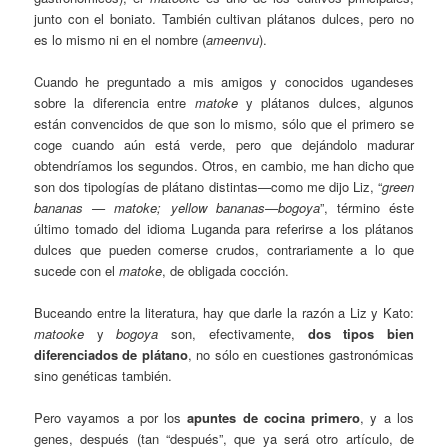
junto con el boniato. También cultivan plátanos dulces, pero no
es lo mismo ni en el nombre (
ameenvu
).
Cuando he preguntado a mis amigos y conocidos ugandeses
sobre la diferencia entre
matoke
y plátanos dulces, algunos
están convencidos de que son lo mismo, sólo que el primero se
coge cuando aún está verde, pero que dejándolo madurar
obtendríamos los segundos. Otros, en cambio, me han dicho que
son dos tipologías de plátano distintas—como me dijo Liz, “
green
bananas — matoke; yellow bananas—bogoya
”, término éste
último tomado del idioma Luganda para referirse a los plátanos
dulces que pueden comerse crudos, contrariamente a lo que
sucede con el
matoke
, de obligada cocción.
Buceando entre la literatura, hay que darle la razón a Liz y Kato:
matooke
y
bogoya
son, efectivamente,
dos tipos bien
diferenciados de plátano
, no sólo en cuestiones gastronómicas
sino genéticas también.
Pero vayamos a por los
apuntes de cocina primero
, y a los
genes, después (tan “después”, que ya será otro artículo, de