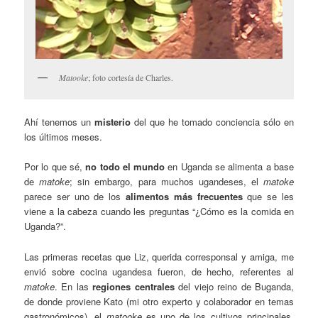
Matooke
; foto cortesía de Charles.
Ahí tenemos un
misterio
del que he tomado conciencia sólo en
los últimos meses.
Por lo que sé,
no todo el mundo
en Uganda se alimenta a base
de
matoke
; sin embargo, para muchos ugandeses, el
matoke
parece ser uno de los
alimentos más frecuentes
que se les
viene a la cabeza cuando les preguntas “¿Cómo es la comida en
Uganda?”.
Las primeras recetas que Liz, querida corresponsal y amiga, me
envió sobre cocina ugandesa fueron, de hecho, referentes al
matoke
. En las
regiones centrales
del viejo reino de Buganda,
de donde proviene Kato (mi otro experto y colaborador en temas
gastronómicos), el
matooke
es uno de los cultivos principales,