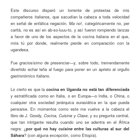
Este discurso disparó un torrente de protestas de mis
compañeros italianos, que sacudían la cabeza a toda velocidad
en señal de enfática negación.
Ma no!
, categóricamente no, per
carità, no es así en ab-so-luuu-to, y así fueron rompiendo lanzas
a favor de uno de los aspectos de la cocina italiana en el que,
mira tú por donde, realmente pierde en comparación con la
ugandesa.
Fue graciosísimo de presenciar—y, sobre todo, tremendamente
divertido echar leña al fuego para poner en un aprieto al orgullo
gastronómico italiano.
Lo cierto es que la
cocina en Uganda no está tan diferenciada
y estratificada como en Italia, o en Europa—o India, o China, o
cualquier otra sociedad jerárquica eurasiática en la que pueda
pensarse. En momentos como este me vuelve a la cabeza el
libro de J. Goody,
Cocina, Cuisine y Clase
, y su pregunta central,
que tan intrigante resulta cuando uno se adentra en el África
negra: ¿
por qué no hay
cuisine
entre las culturas al sur del
Sáhara
? (con alguna excepción, como Etiopía).