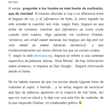
NOTAS
A veces,
preguntar a los locales es más fuente de confusión,
que de claridad
. Al intentar dilucidar si hay o no diferencia entre
el bogoya de Liz, y el
[a]meenvu
de Kato, lo único logrado ha
sido enredar la cuestión aún más: según Kato,
bogoya
se asa
antes de comerse, mientras que
[a]meenvu
se come crudo
cuando está maduro. Algo parecido me confirma Charles:
“ameenvu
are small sweet bananas but
bogoya
are big and not
very sweet as sweet bananas (
ameenvu
)
”, y que
fundamentalmente son éstos últimos los que se comen crudos.
Y, según la web
promusa.org
,
bogoya
se refiere a una variedad
específica de plátanos dulces, ‘Gros Michel’. No hay información
sobre
ameenvu
, ni siquiera en San Google… Seguiré informando
desde el frente.
No ha habido manera de que me envíen desde Uganda fotos de
matooke
al vapor, o hervido… y no estoy segura de reconocer
qué tipo de plátanos aparecen en la mayoría de mis fotos, así
que me curo en salud y lo dejo con una sola foto de
matooke
, de
la que responde Charles, mi colaborador gráfico