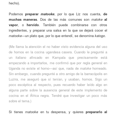
hecho).
Podemos
preparar
matooke
, por lo que Liz nos cuenta,
de
muchas maneras
. Dos de las más comunes son
matoke
al
vapor
, o
hervido
. También puede combinarse con otros
ingredientes, y preparar una salsa en la que se dejará cocer el
matooke
—un plato que, por lo que entendí, se denomina
katogo
.
(Me llama la atención el no haber visto evidencia alguna del uso
de hornos en la cocina ugandesa casera. Cuando le pregunté a
un italiano afincado en Kampala que precisamente está
empezando a importarlos, me confirmó que por regla general en
Uganda no existe el horno—así que, nada de
matoke
horneado.
Sin embargo, cuando pregunté a otro amigo de la barracópolis en
Luzira, me aseguró que sí tenían, y usaban, hornos. Sigo un
poco escéptica al respecto, pues recuerdo haber leído algo en
alguna parte sobre la ausencia general de este implemento de
cocina en el África negra. Tendré que investigar un poco más
sobre el tema.)
Si tienes
matooke
en tu despensa, y quieres
prepararlo al